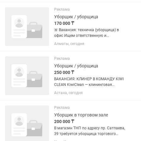
работы 2через 2 выходных Адрес
Шарль де Голль 1 -уборка цокольных...
Реклама
Уборщик / уборщица
170 000 ₸
🚨 Вакансия: техничка (уборщица) в
офис Ищем ответственную и
аккуратную сотрудницу до 55 лет.
Алматы, сегодня
Важно: активность и добросовестное
отношение к работе 💪 🧹 Обязанности:
• Утренняя уборка офиса (с 07:00...
Реклама
Уборщик / уборщица
250 000 ₸
ВАКАНСИЯ: КЛИНЕР В КОМАНДУ KIWI
CLEAN KiwiClean — клининговая
компания с высокими стандартами
Астана, сегодня
сервиса. Мы расширяем команду и
ищем ответственных, аккуратных и
обучаемых клинеров, которые любят...
Реклама
Уборщик в торговом зале
200 000 ₸
В магазин ТНП по адресу пр. Сатпаева,
39 требуется уборщица торгового
зала. Режим работы с 7 до 17 часов, 2