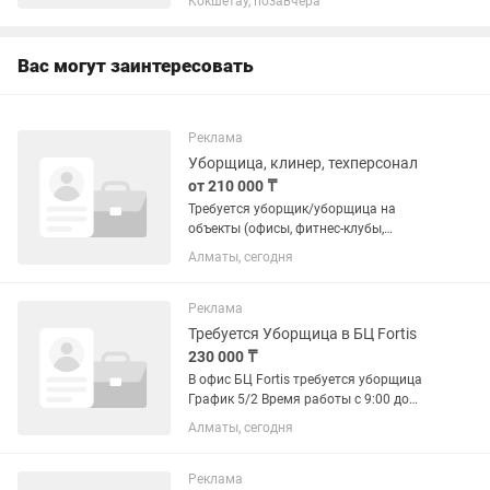
Кокшетау, позавчера
Вас могут заинтересовать
Реклама
Уборщица, клинер, техперсонал
от 210 000 ₸
Требуется уборщик/уборщица на
объекты (офисы, фитнес-клубы,
торговые помещения). Требования: •
Алматы, сегодня
Ответственность и пунктуальность. •
Аккуратность в работе. • Желание
работать и зарабатывать. • Опыт в...
Реклама
Требуется Уборщица в БЦ Fortis
230 000 ₸
В офис БЦ Fortis требуется уборщица
График 5/2 Время работы с 9:00 до
18:00 З/п 230.000тг на руки, Есть аванс
Алматы, сегодня
Оплата 2 раза в месяц Адрес: Улица
Ходжанова 2/2 +) В обязанности
входит...
Реклама