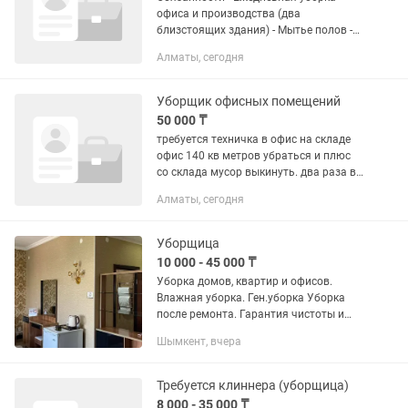
офиса и производства (два
близстоящих здания) - Мытье полов -
Менять мусорные пакетики -
Алматы, сегодня
Протирать пыль - Подготовка
пространства для начала работы
Требования: -...
Уборщик офисных помещений
50 000 ₸
требуется техничка в офис на складе
офис 140 кв метров убраться и плюс
со склада мусор выкинуть. два раза в
неделю. 50.000 тенге в месяц. нужно
Алматы, сегодня
будет мыть окна изнутри, лестница,
двери, пол,...
Уборщица
10 000 - 45 000 ₸
Уборка домов, квартир и офисов.
Влажная уборка. Ген.уборка Уборка
после ремонта. Гарантия чистоты и
скорости!
Шымкент, вчера
Требуется клиннера (уборщица)
8 000 - 35 000 ₸