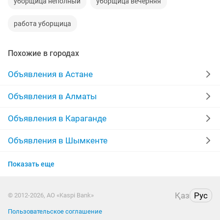
уборщица неполный
уборщица вечерняя
работа уборщица
Похожие в городах
Объявления в Астане
Объявления в Алматы
Объявления в Караганде
Объявления в Шымкенте
Объявления в Усть-Каменогорске
Показать еще
Объявления в Актобе
Қаз
Рус
© 2012-2026, АО «Kaspi Bank»
Объявления в Костанае
Пользовательское соглашение