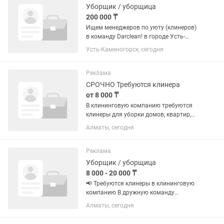
Уборщик / уборщица
200 000 ₸
Ищем менеджеров по уюту (клинеров)
в команду Darclean! в городе Усть-
Каменогорск Вы любите чистоту и
Усть-Каменогорск, сегодня
хотите работать в стабильной
компании с профессиональным
оборудованием? Мы расширяем штат
Реклама
и ищем...
СРОЧНО Требуются клинера
от 8 000 ₸
В клининговую компанию требуются
клинеры для уборки домов, квартир,
офисов. Оплата ЕЖЕДНЕВНАЯ. График
Алматы, сегодня
работы плавающий, ХОРОШО
ГОВОРЯЩИЕ на русском языке. От
8000 в день
Реклама
Уборщик / уборщица
8 000 - 20 000 ₸
📢 Требуются клинеры в клининговую
компанию В дружную команду
требуются сотрудники для уборки
Алматы, сегодня
квартир, домов и офисов. 💰 Оплата:
ежедневная, выдаётся сразу после