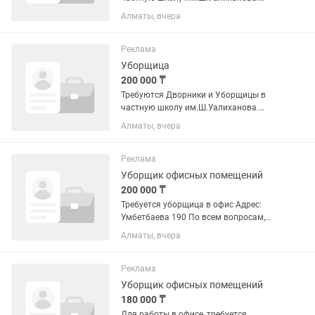
Обязанности Дворника: - Уборка
Алматы, вчера
территории школы, полив (уборка
снега в зимнее время); - Поддержание
чистоты. Обязанности Уборщицы; -...
Реклама
Уборщица
200 000 ₸
Требуются Дворники и Уборщицы в
частную школу им.Ш.Уалиханова.
Обязанности Дворника: - Уборка
Алматы, вчера
территории школы, полив (уборка
снега в зимнее время); - Поддержание
чистоты. Обязанности Уборщицы; -...
Реклама
Уборщик офисных помещений
200 000 ₸
Требуется уборщица в офис Адрес:
Умбетбаева 190 По всем вопросам,
звоните по номеру
Алматы, вчера
Реклама
Уборщик офисных помещений
180 000 ₸
Для работы в офисе, требуется