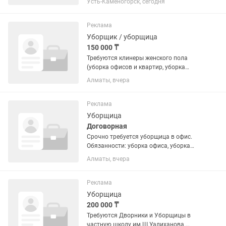
Усть-Каменогорск, сегодня
выходных в неделю по плавающему
графику. Официальное оформление,
зарплата на карту. На...
Реклама
Уборщик / уборщица
150 000 ₸
Требуются клинеры женского пола
(уборка офисов и квартир, уборка
после ремонта) (Не зависит от заказов
Алматы, вчера
есть или нет оклад получаете 100%)
ЗНАНИЕ КАЗАХСКОГО РУССКОГО
приветствуется Уборка...
Реклама
Уборщица
Договорная
Срочно требуется уборщица в офис.
Обязанности: уборка офиса, уборка
санузлов, сбор и вынос мусора. Адрес-
Алматы, вчера
проспект Достык 210 блок А. БЦ
Коктем Гранд,7 этаж. (Ленина -Аль-
Фараби) График 5/2 с 09–00...
Реклама
Уборщица
200 000 ₸
Требуются Дворники и Уборщицы в
частную школу им.Ш.Уалиханова.