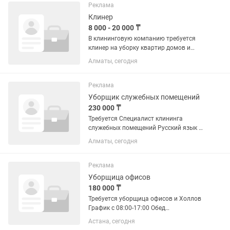
смены (день в день) 🕒 График:
Реклама
гибкий...
Клинер
8 000 - 20 000 ₸
В клининговую компанию требуется
клинер на уборку квартир домов и
Офисов. - Оплата Ежедневная. -
Алматы, сегодня
Плавающий график. - Возможно
совмещения. Требуется как с опытом,
так рассмотрим и без...
Реклама
Уборщик служебных помещений
230 000 ₸
Требуется Специалист клининга
служебных помещений Русский язык и
Казахский язык обязательные График
Алматы, сегодня
работы 2/2, с 7:00 до 16:00; Зарплата
230.000тг на карту Halyk Bank;
Официальное...
Реклама
Уборщица офисов
180 000 ₸
Требуется уборщица офисов и Холлов
График с 08:00-17:00 Обед
предоставляется Оплата 180 000 на
Астана, сегодня
руки отдельно пенсионные График