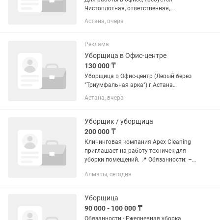
Чистоплотная, ответственная,
коммуникабельная женщина до 55 лет.
Астана, вчера
Работа сменная-сутки работаете, трое
отдыхаете, начало рабочего дня в 8:00
утра, окончание работы в...
Реклама
Уборщица в Офис-центре
130 000 ₸
Уборщица в Офис-центр (Левый берез
"Триумфальная арка") г.Астана
проспект Мангилик Ел, 38 Опыт
Астана, вчера
работы: не требуется Формат работы:
на месте работодателя В офис центр
"Триумф" требуется сотрудник...
Уборщик / уборщица
200 000 ₸
Клининговая компания Apex Cleaning
приглашает на работу техничек для
уборки помещений. 📍 Обязанности: –
Уборка офисов,помещений –
Алматы, сегодня
Поддержание чистоты 💰 Условия: –
Стабильная оплата – Работа в...
Уборщица
90 000 - 100 000 ₸
Обязанности - Ежедневная уборка