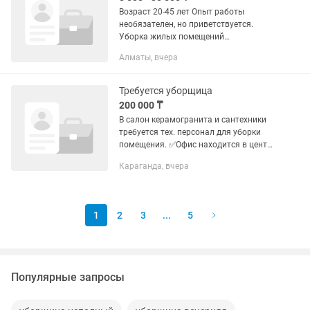
Возраст 20-45 лет Опыт работы
необязателен, но приветствуется.
Уборка жилых помещений
Генеральная После ремонта Оплата
Алматы, вчера
день в день Офис в районе аэропорта
Требуется уборщица
200 000 ₸
В салон керамогранита и сантехники
требуется тех. персонал для уборки
помещения. ✅Офис находится в центре
города, рядом с остановкой театр
Караганда, вчера
Станиславского ✅график работы:
полный рабочий день С 10.00...
1
2
3
...
5
Популярные запросы