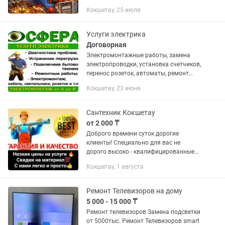
напряжением 220В и 380В. ✔
Кокшетау, 25 июля
Подключение квартиры под ключ ✔
Замена и монтаж электропроводки ✔
Установка...
Услуги электрика
Договорная
Электромонтажные работы, замена
электропроводки, установка счетчиков,
перенос розеток, автоматы, ремонт
электроустановок. Электромонтажные
Кокшетау, 23 июня
работы любой сложности. Квартиры,
офисы, магазины,...
Сантехник Кокшетау
от 2 000 ₸
Доброго времени суток дорогие
клиенты! Специально для вас не
дорого высоко - квалифицированные
специалисты с большим опытом,
Кокшетау, 1 августа
хорошей репутацией и с
профессиональными инструментами,
предоставляют свой...
Ремонт Телевизоров на дому
5 000 - 15 000 ₸
Ремонт телевизоров Замена подсветки
от 5000тыс. Ремонт Телевизоров smart