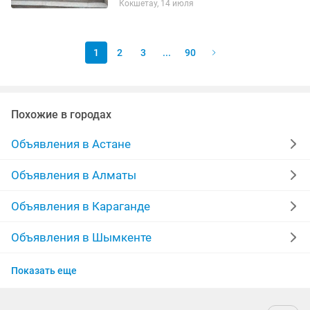
Кокшетау, 14 июля
аспектов установки, а также навыками
в общении с клиентами для
обеспечения...
1
2
3
...
90
Похожие в городах
Объявления в Астане
Объявления в Алматы
Объявления в Караганде
Объявления в Шымкенте
Объявления в Усть-Каменогорске
Показать еще
Объявления в Актобе