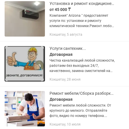
Установка и ремонт кондиционеров
от 45 000 ₸
Компания" Arizona " предоставляет
услуги по: установки и ремонту
климатической техники.Ремонт любой
сложности ,сервисное
Кокшетау, 5 августа
обслуживание.Гарантия на все виды
работ.
Услуги сантехник...
Договорная
Чистка канализаций любой сложности,
работаем без выходных 24/7,
качественно, замена сместителей на
кухне и ванной.Звоните, раскажите что
Кокшетау, 28 июня
случилось и мы с Вами решим как
быть!🦸😎.
Ремонт мебели/Сборка разборка мебели/Мастер/Мебель/Кокшетау/Мебельщик
Договорная
Ремонт мебели любой сложности. От
крупного до мелкого. Отправляйте
фото, видио по номеру телефона.
•Врезка электро плит , каменных моек.
Кокшетау, 10 июля
•Установка вытяжек. •Сборка разборка