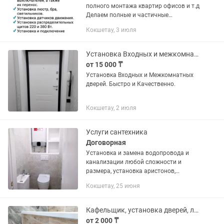
полного монтажа квартир офисов и т.д
Делаем полные и частичные
электромонтажи квартир и офисов...
Кокшетау, 3 июля
Перенос розеток, выключателей!
Установка розеток и их...
Установка Входных и межкомнатных дверей.
от 15 000 ₸
Установка Входных и Межкомнатных
дверей. Быстро и Качественно.
Кокшетау, 2 июля
Услуги сантехника
Договорная
Установка и замена водопровода и
канализации любой сложности и
размера, установка аристонов,
раковин, ванн, душевых кабин,
Кокшетау, 25 июня
стиральных и моечных машин,
сместителей, унитазов, ген душ,
фильтра для...
Кафельщик, установка дверей, ламинат, стяжка, наливные полы, левкас
от 2 000 ₸