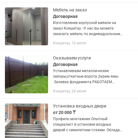
мебели. •Замена...
Мебель на заказ
Договорная
Изготовление корпусной мебели на
заказ Кокшетау. •У нас вы можете
заказать мебель по индивидуальным
размерам. •Встроенные кухни.
Кокшетау, 10 июля
•Встроенные шкафы , также шкафы в
спальню на балкон и...
Оказываем услуги
Договорная
Устанавливаем металлические
заборы,откатные ворота ,бурим ямы
.Заливка фундамента.РАБОТАЕМ
БЫСТРО И КАЧЕСТВЕННО.
Кокшетау, 28 июня
Установка входных двери
от 20 000 ₸
Профиль:монтажник Опытный
специалист в установке входных
дверей с семилетним стажем. Обладаю
глубоким пониманием технических