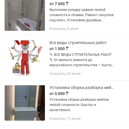
от 7 000 ₸
Выполним укладку кафеля любой
сложности и объема. Ремонт санузлов
под ключ. Установим душевые,
сделаем поддон , полочки,
Кокшетау, 8 июля
инсталляцию, наклеим фартук, запил
под 45° и т.д. Выполняем работу...
Все виды строительных работ
от 1 000 ₸
🔨 ВСЕ ВИДЫ СТРОИТЕЛЬНЫХ РАБОТ
🔨 От мелкого ремонта до
масштабного строительства — быстро,
качественно, профессионально! ✅
Кокшетау, 20 июня
Капитальный и косметический ремонт
квартир, домов, офисов ✅
Строительство...
Установка сборка разборка мебели.
от 5 000 ₸
Установка сборка разборка мебели
любой сложности. Быстро и
качественно.
Кокшетау, 15 июля