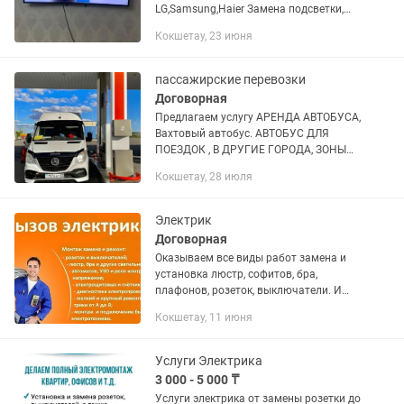
LG,Samsung,Haier Замена подсветки,
экранов. Диагностика ,выезд.
Кокшетау, 23 июня
пассажирские перевозки
Договорная
Предлагаем услугу АРЕНДА АВТОБУСА,
Вахтовый автобус. АВТОБУС ДЛЯ
ПОЕЗДОК , В ДРУГИЕ ГОРОДА, ЗОНЫ
ОТДЫХА. ВЫЕЗД ДЛЯ частных и
Кокшетау, 28 июля
корпоративных мероприятий. Доп.
информация: - 19/20 посадочных мест
-...
Электрик
Договорная
Оказываем все виды работ замена и
установка люстр, софитов, бра,
плафонов, розеток, выключатели. И
много другого.
Кокшетау, 11 июня
Услуги Электрика
3 000 - 5 000 ₸
Услуги электрика от замены розетки до