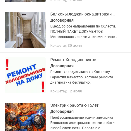
Кокшетау, 17 июля
пластиковых окон,дверей. Замена
резины,фурнитуры.Устраняем...
Балконы,лоджии,окна,витражи,двери
Договорная
Выезд во все направления по Области.
ПОЛНЫЙ ПАКЕТ ДОКУМЕНТОВ!
Металлопластиковые и алюминиевые
окна ,двери, витражи, фасады !замер и
Кокшетау, 30 июня
консультация бесплатно! Выезд в
районы! Только немецкая фурнитура!...
Ремонт Холодильников
Договорная
Ремонт холодильников в Кокшетау.
Гарантия.Качество.В случае ремонта
диагностика бесплатно.
Кокшетау, 12 июля
Электрик работаю 15лет
Договорная
Профессиональные услуги электрика
Выполняю электромонтажные работы
любой сложности. Работаю с