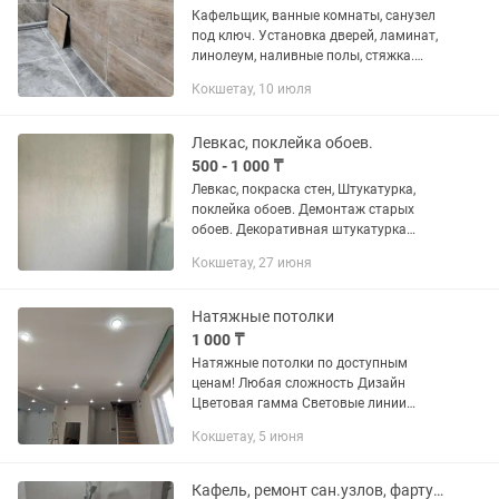
Кафельщик, ванные комнаты, санузел
под ключ. Установка дверей, ламинат,
линолеум, наливные полы, стяжка.
Утепление, гидроизоляция,
Кокшетау, 10 июля
шумоизоляция полов, стен и потолков.
Утепление, ремонт балконов,...
Левкас, поклейка обоев.
500 - 1 000 ₸
Левкас, покраска стен, Штукатурка,
поклейка обоев. Демонтаж старых
обоев. Декоративная штукатурка
Затирка меж плиточных швов (
Кокшетау, 27 июня
цементная, эпоксидная) Ремонт в
подъезде Перекраска старой мебели ,...
Натяжные потолки
1 000 ₸
Натяжные потолки по доступным
ценам! Любая сложность Дизайн
Цветовая гамма Световые линии
Парящий потолок Двух уровневый
Кокшетау, 5 июня
Выведение и размещение световых
точек Опыт работы более 10 лет Также
делаем...
Кафель, ремонт сан.узлов, фартук, тв.зона