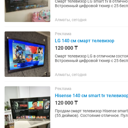
Смарт телевизор LG smart tv в отличн
Встроенный цифровой тюнер с 25 бесплатными
можете забрать через...
Алматы, сегодня
Реклама
LG 140 см смарт телевизор
120 000 ₸
Смарт телевизор LG в отличном состо
Встроенный цифровой тюнер с 25 бесп
интересных приложений. Пульт в...
Алматы, сегодня
Реклама
Hisense 140 см smart tv телевизо
120 000 ₸
Продам смарт телевизор Hisense smart
(55 дюймов). Состояние отличное. Пул