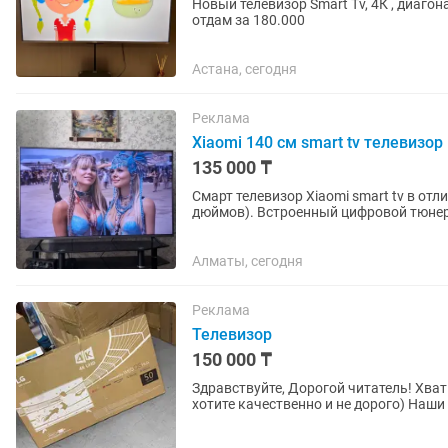
Новый телевизор Smart Tv, 4К , диагональ 55 Продаю в связи с переездом Покупа
отдам за 180.000
Астана, сегодня
Реклама
Xiaomi 140 см smart tv телевизор
135 000 ₸
Смарт телевизор Xiaomi smart tv в от
дюймов). Встроенный цифровой тюнер с 25 бесплатными каналами. WiFi, YouTube и много
других интересных...
Алматы, сегодня
Реклама
Телевизор
150 000 ₸
Здравствуйте, Дорогой читатель! Хватит искать, звоните, прямо сейчас мы сделаем то, что вы
хотите качественно и не дорого) Наши телевизоры LG TV обладают самыми современными
функциями, такими как...