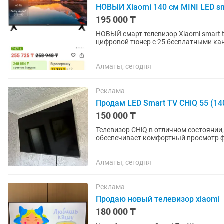
НОВЫЙ Xiaomi 140 см MINI LED sm
195 000 ₸
НОВЫЙ смарт телевизор Xiaomi smart tv с д
цифровой тюнер с 25 бесплатными кана
приложений. Коробка, пульт...
Алматы, сегодня
Реклама
Продам LED Smart TV CHiQ 55 (14
150 000 ₸
Телевизор CHiQ в отличном состоянии,
обеспечивает комфортный просмотр ф
передач. ✅ Smart TV ✅...
Алматы, сегодня
Реклама
Продаю новый телевизор xiaomi
180 000 ₸