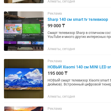
Алматы, сегодня
Реклама
Sharp 140 см smart tv телевизор
99 000 ₸
Смарт телевизор Sharp в отличном состо
YouTube и много других интересных приложений. Пульт в комплекте. С
забрать через курьера.
Алматы, сегодня
Реклама
НОВЫЙ Xiaomi 140 см MINI LED sm
195 000 ₸
НОВЫЙ смарт телевизор Xiaomi smart t
дюймов). Встроенный цифровой тюнер с 25 бесплатными каналами. WiFi, YouTube и много
других интересных...
Алматы, сегодня
Реклама