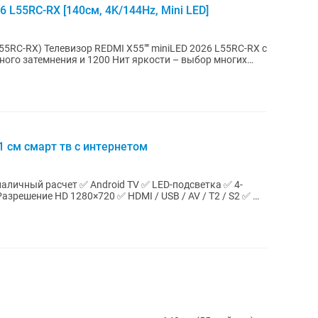
 L55RC-RX [140см, 4K/144Hz, Mini LED]
ED 2026 L55RC-RX с
ного затемнения и 1200 Нит яркости – выбор многих
1 см смарт тв с интернетом
— наличный расчет ✅ Android TV ✅ LED-подсветка ✅ 4-
зрешение HD 1280×720 ✅ HDMI / USB / AV / T2 / S2 ✅ Wi-