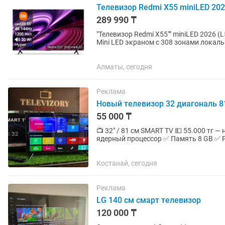
Телевизор Redmi X55 miniLED 2026
289 990 ₸
"Телевизор Redmi X55"" miniLED 2026 (L55RC-RX) Телевизор REDMI X55"" miniL
Mini LED экраном с 308 зонами локаль
пользователей....
Алматы, сегодня
Реклама
Новый телевизор 32 диагональ 8
55 000 ₸
📺 32" / 81 см SMART TV 💵 55.000 тг 
ядерный процессор ✅ Память 8 GB ✅ Ра
Fi, YouTube, онлайн...
Костанай, сегодня
Реклама
LG 140 см смарт телевизор
120 000 ₸