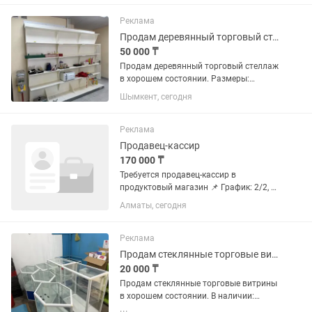
комплекте 4 полки . Полки могут
устанавливаться на любую...
Реклама
Продам деревянный торговый стеллаж в хорошем состоянии.
50 000 ₸
Продам деревянный торговый стеллаж
в хорошем состоянии. Размеры:
Высота — 2,5 м Длина — 3 м Ширина —
Шымкент, сегодня
50 см Глубина маленьких полок — 32
см Подойдет для продуктового
магазина, минимаркета,...
Реклама
Продавец-кассир
170 000 ₸
Требуется продавец-кассир в
продуктовый магазин 📌 График: 2/2, с
9:00 до 23:00 📌 Зарплата: стабильная,
Алматы, сегодня
без задержек 📌 Место работы: мкр.
Жас Канат Турксибский район
Обязанности: •работа за...
Реклама
Продам стеклянные торговые витрины в хорошем состоянии.
20 000 ₸
Продам стеклянные торговые витрины
в хорошем состоянии. В наличии:
большие прямые витрины; средние