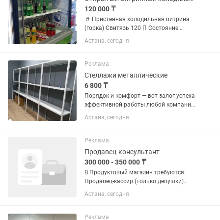
120 000 ₸
🥤 Пристенная холодильная витрина
(горка) Свитязь 120 П Состояние:
Хорошее, полностью рабочее, чистый и
Астана, сегодня
обслуживаемый агрегат
Производство: Беларусь («БРИМСТОН-
БЕЛ») Назначение: Идеально
Реклама
подходит...
Стеллажи металлические
6 800 ₸
Порядок и комфорт — вот залог успеха
эффективной работы любой компании.
Металлические стеллажи позволяют
Астана, сегодня
максимально минимизировать
площадь, необходимую для хранения
предметов и оптимизировать доступ...
Реклама
Продавец-консультант
300 000 - 350 000 ₸
В Продуктовый магазин требуются:
Продавец-кассир (только девушки)
Возраст(21-30) Оператор со знанием
Астана, сегодня
(Умаг)Зарплата: от . и выше График
работы: 1/1полный день, с 9:00 до
21:00 Условия: - Оплата...
Реклама