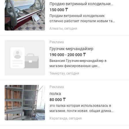
Продаю витринный холодильник 2 метра
150 000 ₸
Продам витринный холодильник
отлично работает покупали новым так
как закрылся магазин нет потребности
Алматы, сегодня
Полки двери все имеется длина 2
метра В районе Казахфильм
Реклама
Грузчик-мерчандайзер
190 000 - 200 000 ₸
Вакансия Грузчик-мерчандайзер в
магазин фиксированных цен
-Зарплата: 190000 - 200.000 тг/мес;
Темиртау, сегодня
-График: 5/2; выходные среди недели;
-Выплата зарплаты 1 раз в неделю или
2 раза в месяц (можно...
Реклама
полка
80 000 ₸
это палка которая использовалась в
магазине. почти новая. общая длина
полки......200cm. (ширина одного
Караганда, сегодня
отделения полки......101cm.
вертикальная длина.....38.5cm)