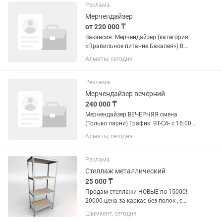
Реклама
Мерчендайзер
от 220 000 ₸
Вакансия: Мерчендайзер (категория
«Правильное питание.Бакалея») В
нашу команду требуется мерчендайзер
Алматы, сегодня
по выкладке продукции правильного
питания. Обязанности: Выкладка и
поддержание аккуратного,...
Реклама
Мерчендайзер вечерний
240 000 ₸
Мерчендайзер ВЕЧЕРНЯЯ смена
(Только парни) График: ВТ-Сб- с 16:00
до 00:00, Вс - с 9:00 до 00:00, Пн -
Алматы, сегодня
Выходной. Гибкого графика НЕТ.
Должностные обязанности
мерчендайзеров по простому вкратце:
Реклама
-...
Стеллаж металлический
25 000 ₸
Продам стеллажи НОВЫЕ по 15000!
20000 цена за каркас без полок , с
полками 25000 Отличное качество ,
Шымкент, сегодня
выдерживает 120 кг на 1 полку . В