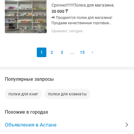
Срочно!!!!!!Полка для магазина.
30 000 ₸
📢 Продаются полки для магазина!
Продаем качественные торговые
полки для магазина в хорошем
Шымкент, сегодня
состоянии. Подойдут для косметики,
продуктов, бытовых товаров и других
товаров. ✅ Крепкие и удобные ✅...
1
2
3
...
15
Популярные запросы
полки для книг
полки для комнаты
Похожие в городах
Объявления в Астане