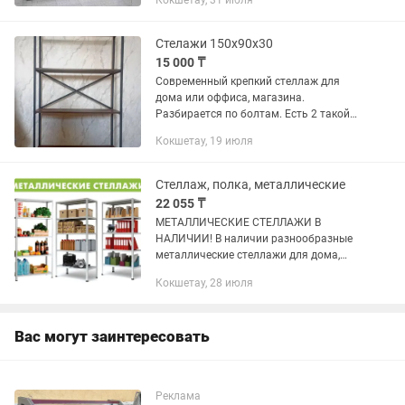
Кокшетау, 31 июля
Подойдет для открытия магазина
обуви, одежды, игрушек, товаров...
Стелажи 150х90х30
15 000 ₸
Современный крепкий стеллаж для
дома или оффиса, магазина.
Разбирается по болтам. Есть 2 такой
же по другому адресу в гараже. Можно
Кокшетау, 19 июля
будет тоже забрать по цене
договорится. Высота стеллажа 150...
Стеллаж, полка, металлические
22 055 ₸
МЕТАЛЛИЧЕСКИЕ СТЕЛЛАЖИ В
НАЛИЧИИ! В наличии разнообразные
металлические стеллажи для дома,
офиса, склада, гаража и
Кокшетау, 28 июля
магазина.Стелаж, стилажи, полка,
полки сөре, стеллаж, шкафы, полки —
все изделия...
Вас могут заинтересовать
Реклама