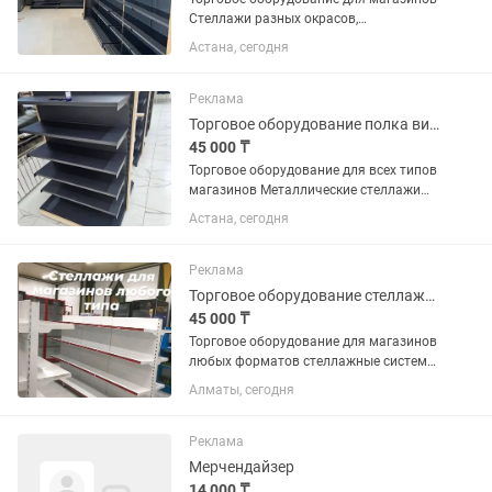
Стеллажи разных окрасов,
грузоподъемности, размеров, типов
Астана, сегодня
(угловые, островные, пристенные,
прикассовые, надстройки и др.)
Доставка по Астане Полный пакет...
Реклама
Торговое оборудование полка витрина витраж касса холодильная стеллаж
45 000 ₸
Торговое оборудование для всех типов
магазинов Металлические стеллажи
разборные, разных размеров и
Астана, сегодня
раскрасок Отправим в любой регион
Казахстана. Напишите отправим
каталог. Кредит, рассрочка
Реклама
Торговое оборудование стеллажи полки витрины для магазина
45 000 ₸
Торговое оборудование для магазинов
любых форматов стеллажные системы
холодильное оборудование кассовые
Алматы, сегодня
зоны Работаем перечислением, в
рассрочку, кредит. Доставка в любой
регион Казахстана.
Реклама
Мерчендайзер
14 000 ₸