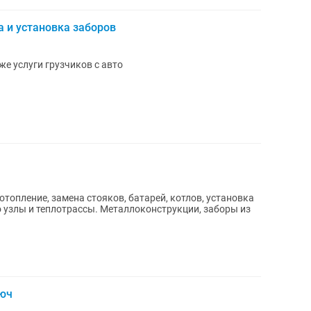
 и установка заборов
же услуги грузчиков с авто
топление, замена стояков, батарей, котлов, установка
о узлы и теплотрассы. Металлоконструкции, заборы из
люч