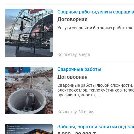
Сварные работы,услуги сварщика
Договорная
Услуги сварных и бетонных работ,так 
Кокшетау, вчера
Сварочные работы
Договорная
Сварочные работы любой сложности, о
электрокотлов, тепло счётчиков, тепл
профлиста, ворота,...
Кокшетау, 30 июля
Заборы, ворота и калитки под к