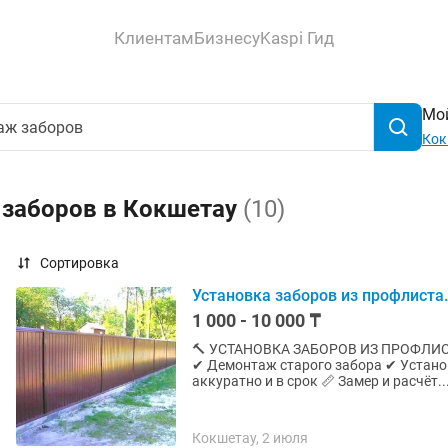
Клиентам
Бизнесу
Kaspi Гид
Мой
Кок
 заборов в Кокшетау
(10)
Сортировка
Установка заборов из профлиста.
1 000 - 10 000 ₸
🔨 УСТАНОВКА ЗАБОРОВ ИЗ ПРОФЛИСТА 🔨 ✔ Устанавливаем заборы из профлис
✔ Демонтаж старого забора ✔ Устано
аккуратно и в срок 📏 Замер и расчёт..
Кокшетау, 2 июля