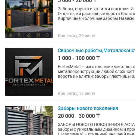
5 000 - 20 000 ₸
Заборы, ворота и калитки под ключ Изготавливаем и устанавливаем: Заборы жалюзи
Откатные и распашные ворота Калитки Металлические и комбинированные ограждения
Кирпичные и блочные заборы Нав
Кокшетау, 29 июня
Сварочные работы,Металлоконс
1 000 - 100 000 ₸
FortexMetal — изготовление металлоконструкци
металлоконструкции любой сложности по вашим р
ворота и калитки; заборы; лестницы
Кокшетау, 17 июля
Заборы нового поколения
20 000 - 30 000 ₸
ЗАБОРЫ НОВОГО ПОКОЛЕНИЯ В АСТАНЕ! Компания предлагает современные металл
заборы с уникальным дизайном и простой установкой. 
(Невидимка) – стильный внешний вид,.