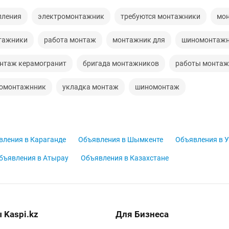
пления
электромонтажник
требуются монтажники
мон
тажники
работа монтаж
монтажник для
шиномонтаж
нтаж керамогранит
бригада монтажников
работы монтаж
омонтажнник
укладка монтаж
шиномонтаж
вления в Караганде
Объявления в Шымкенте
Объявления в У
бъявления в Атырау
Объявления в Казахстане
 Kaspi.kz
Для Бизнеса