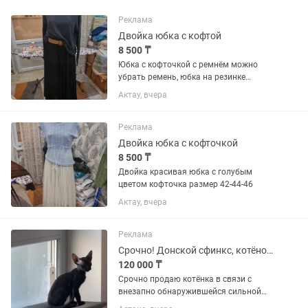
Реклама
Двойка юбка с кофтой
8 500 ₸
Юбка с кофточкой с ремнём можно
убрать ремень, юбка на резинке
размер стандарт есть два цвета
Актау, вчера
Реклама
Двойка юбка с кофточкой
8 500 ₸
Двойка красивая юбка с голубым
цветом кофточка размер 42-44-46
Актау, вчера
Реклама
Срочно! Донской сфинкс, котёнок, девочка.
120 000 ₸
Срочно продаю котёнка в связи с
внезапно обнаружившейся сильной
аллергией на кошек( Мне очень жалко