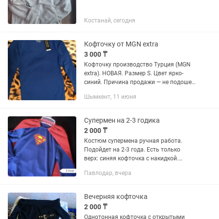
Костанай, сегодня
Кофточку от MGN extra
3 000 ₸
Кофточку производство Турция (MGN
extra). НОВАЯ. Размер S. Цвет ярко-
синий. Причина продажи — не подошел
размер.
Шымкент, 11 июня
Супермен на 2-3 годика
2 000 ₸
Костюм супермена ручная работа.
Подойдет на 2-3 года. Есть только
верх: синяя кофточка с накидкой.
Штаны можно свои любые синие или
Павлодар, вчера
темного цвета. Только 1 раз одевали.
В. А. Т. С. А. П на этом...
Вечерняя кофточка
2 000 ₸
Однотонная кофточка с открытыми