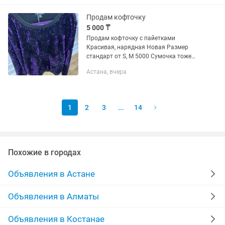
Продам кофточку
5 000 ₸
Продам кофточку с пайетками
Красивая, нарядная Новая Размер
стандарт от S, М 5000 Сумочка тоже
продается 6000т за сумку Отправлю в
Астана, вчера
любой город
1
2
3
...
14
Похожие в городах
Объявления в Астане
Объявления в Алматы
Объявления в Костанае