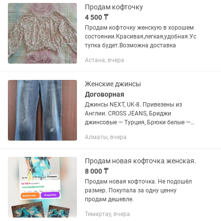
Продам кофточку
4 500 ₸
Продам кофточку женскую в хорошем
состоянии.Красивая,легкая,удобная.Ус
тупка будет.Возможна доставка
Астана, вчера
Женские джинсы
Договорная
Джинсы NEXT, UK-8. Привезены из
Англии. CROSS JEANS, Бриджи
джинсовые — Турция, Брюки белые —
VERO MODA — ЛЁН-38. Брюки желтые —
Алматы, вчера
Хлопок-38. Бриджи цветные, в полоску
— La Verno. Турция, Брюки желтые...
Продам новая кофточка женская.
8 000 ₸
Продам новая кофточка. Не подошёл
размер. Покупала за одну ценну
продам дешевле.
Темиртау, вчера