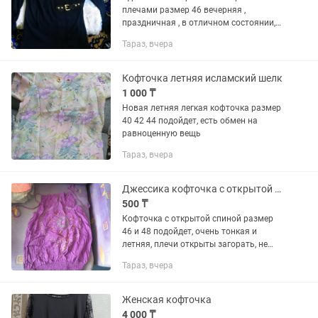
плечами размер 46 вечерняя ,
праздничная , в отличном состоянии,
редкая
Тараз, вчера
Кофточка летняя исламский шелк
1 000 ₸
Новая летняя легкая кофточка размер
40 42 44 подойдет, есть обмен на
равноценную вещь
Тараз, вчера
Джессика кофточка с открытой спиной и плечами
500 ₸
Кофточка с открытой спиной размер
46 и 48 подойдет, очень тонкая и
летняя, плечи открыты загорать, не
носила ни разу
Тараз, вчера
Женская кофточка
4 000 ₸