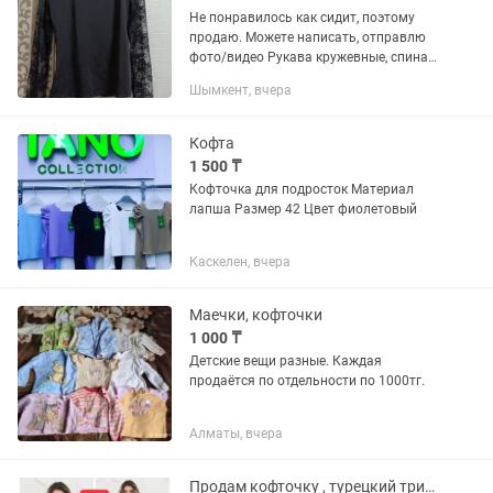
Не понравилось как сидит, поэтому
продаю. Можете написать, отправлю
фото/видео Рукава кружевные, спина
тоже
Шымкент, вчера
Кофта
1 500 ₸
Кофточка для подросток Материал
лапша Размер 42 Цвет фиолетовый
Каскелен, вчера
Маечки, кофточки
1 000 ₸
Детские вещи разные. Каждая
продаётся по отдельности по 1000тг.
Алматы, вчера
Продам кофточку , турецкий трикотаж,новая с этикеткой