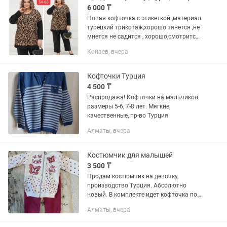
6 000 ₸
Новая кофточка с этикеткой ,материал
турецкий трикотаж,хорошо тянется ,не
мнется не садится , хорошо,смотрится
по фигуре ,стиль свободный,практична
Конаев, вчера
Кофточки Турция
4 500 ₸
Распродажа! Кофточки на мальчиков
размеры 5-6, 7-8 лет. Мягкие,
качественные, пр-во Турция
Алматы, вчера
Костюмчик для малышей
3 500 ₸
Продам костюмчик на девочку,
производство Турция. Абсолютно
новый. В комплекте идет кофточка под
низ с длинным рукавом, штанишки
Алматы, вчера
(внутри немножко утепленные) и
сверху кофточка на замочке. Очень...