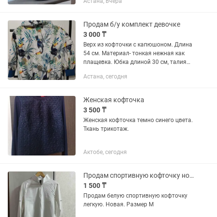
Астана, вчера
с ней расставаться, потому что это
невероятно ласковая, умная и
замечательная кошечка. Очень...
Продам б/у комплект девочке
3 000 ₸
Верх из кофточки с капюшоном. Длина
54 см. Материал- тонкая нежная как
плащевка. Юбка длиной 30 см, талия
48см. Замочки молния , двойной
Астана, сегодня
подъюбник придает красивый объем.
Один подъюбник белого цвета,...
Женская кофточка
3 500 ₸
Женская кофточка темно синего цвета.
Ткань трикотаж.
Актобе, сегодня
Продам спортивную кофточку новую
1 500 ₸
Продам белую спортивную кофточку
легкую. Новая. Размер М