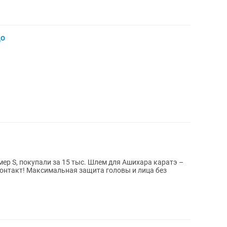
до
а 15 тыс. Шлем для Ашихара каратэ –
овы и лица без