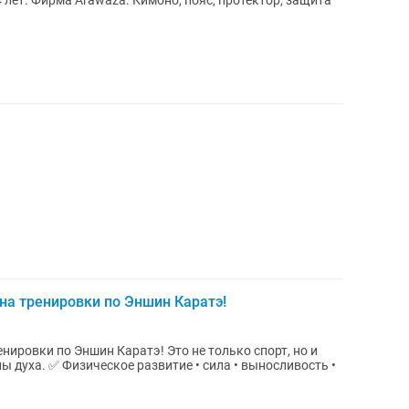
 лет. Фирма Arawaza. Кимоно, пояс, протектор, защита
на тренировки по Эншин Каратэ!
нировки по Эншин Каратэ! Это не только спорт, но и
• выносливость •