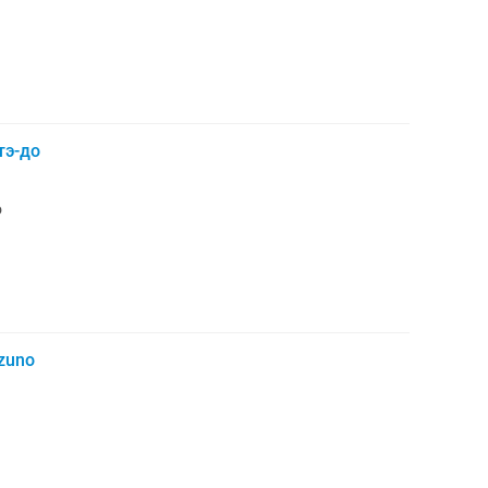
тэ-до
o
zuno