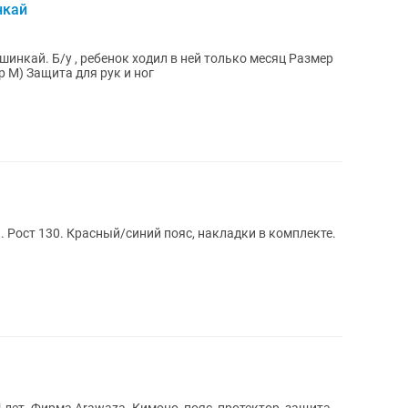
нкай
ай. Б/у , ребенок ходил в ней только месяц Размер
130 В комплекте кимоно, Шлем (размер М) Защита для рук и ног
. Рост 130. Красный/синий пояс, накладки в комплекте.