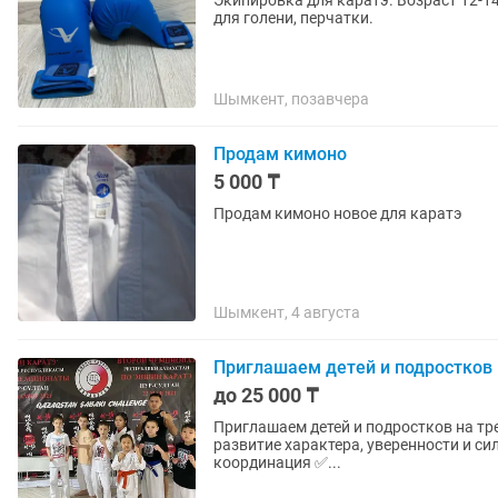
Экипировка для каратэ. Возраст 12-14
для голени, перчатки.
Шымкент, позавчера
Продам кимоно
5 000 ₸
Продам кимоно новое для каратэ
Шымкент, 4 августа
Приглашаем детей и подростков 
до 25 000 ₸
Приглашаем детей и подростков на тре
развитие характера, уверенности и силы духа. ✅ Физическое развитие • сила 
координация ✅...