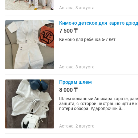
Астана, 3 августа
Кимоно детское для каратэ дзю
7 500 ₸
Кимоно для ребенка 6-7 лет
Астана, 3 августа
Продам шлем
8 000 ₸
Шлем кожанный Ашихара каратэ, размер S, покупали з
защита, с которой не страшно идти в контакт! Максимальная защита гол
потери обзора. Ударопрочный...
Астана, 2 августа