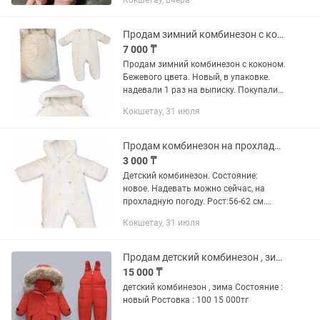
Кокшетау, вчера
собирается рожать осенью-зимой, на
выписку использовать как конверт...
Продам зимний комбинезон с коконом
7 000 ₸
Продам зимний комбинезон с коконом.
Бежевого цвета. Новый, в упаковке.
надевали 1 раз на выписку. Покупали
за 17.000 тг. Продадим за 7.000 тг
Кокшетау, 31 июля
Продам комбинезон на прохладную погоду
3 000 ₸
Детский комбинезон. Состояние:
новое. Надевать можно сейчас, на
прохладную погоду. Рост:56-62 см.
Цена:3000 тг
Кокшетау, 31 июля
Продам детский комбинезон , зима
15 000 ₸
детский комбинезон , зима Состояние :
новый Ростовка : 100 15 000тг