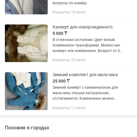
вопросы по номеру
Кокшетау, 18 июля
Канверт для новорожденного.
5 000 ₸
В отличном состоянии. Цвет белый.
Комбинезон трансформер. Можно как
конверт или комбинезон. Возраст от 0
до 1 года. Шапочку отдам с
Кокшетау, 25 июля
комплектом.
Зимний комплект для мальчика
25 000 ₸
Зимний конверт с комбинезоном для
мальчика, опушка натуральная,
отстегивается. Комбинезон можно
использовать на весну отдельно,
Кокшетау, 11 июля
конверт в коляску для прогулок. Шапка
и скул на кнопке в комплекте....
Похожие в городах