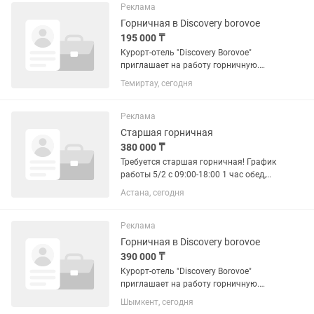
порядочная, без вредных...
Реклама
Горничная в Discovery borovoe
195 000 ₸
Курорт-отель "Discovery Borovoe"
приглашает на работу горничную.
"Discovery Borovoe" — курорт-отель для
Темиртау, сегодня
семейного отдыха, где есть
возможность провести свободное
время вместе со своими родными и...
Реклама
Старшая горничная
380 000 ₸
Требуется старшая горничная! График
работы 5/2 с 09:00-18:00 1 час обед,
питание предоставляется.
Астана, сегодня
Обязанности: соблюдать санитарные
нормы, контроль работы горничных и
уборщиц и прачечной, читсота...
Реклама
Горничная в Discovery borovoe
390 000 ₸
Курорт-отель "Discovery Borovoe"
приглашает на работу горничную.
"Discovery Borovoe" — курорт-отель для
Шымкент, сегодня
семейного отдыха, где есть