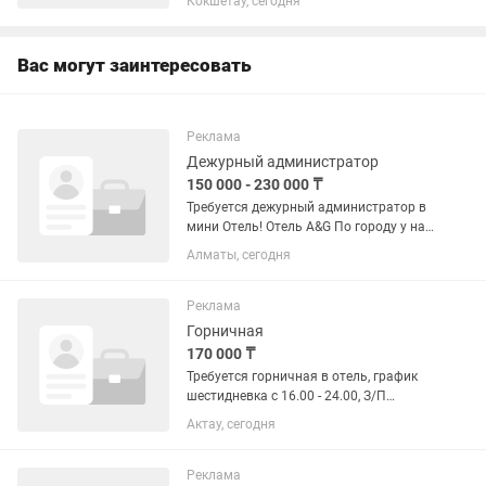
Кокшетау, сегодня
семейного отдыха, где есть
возможность провести свободное
время вместе со своими родными и...
Вас могут заинтересовать
Реклама
Дежурный администратор
150 000 - 230 000 ₸
Требуется дежурный администратор в
мини Отель! Отель A&G По городу у нас
несколько филиалов. Нам требуется по
Алматы, сегодня
адресу Абылайхана 37 угол
Ташкентская. Требования: в Мини
отель ! Нужны женщина от 25 до...
Реклама
Горничная
170 000 ₸
Требуется горничная в отель, график
шестидневка с 16.00 - 24.00, З/П
170.000
Актау, сегодня
Реклама