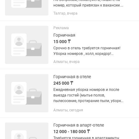
номер, который привязан к вакансии.
🔻О месте работы:🔻 BOMBAY (Бомбей)
Талгар, вчера
— это лицензированное казино,
которое работает в специальной
туристической зоне на...
Реклама
Горничная
15 000 ₸
Срочно в отель требуется горничная!
Уборка номеров , холл, коридор!
Ответственная, чистоплотная , без
Алматы, вчера
вредных привычек! График 1 сутки /
через 2, либо 2 суток/ через 2.
Рассматриваем только с опытом...
Горничная в отеле
245 000 ₸
Ежедневная уборка номеров и после
выезда гостей (мытье полов,
пылесосение, протирание пыли, уборка
санузлов. Смена белья и полотенец,
Алматы, сегодня
пополнение питьевой воды, чайно-
кофейных наборов, средств...
Горничная в апарт-отеле
12 000 - 180 000 ₸
Требуется горничная в апартаменты