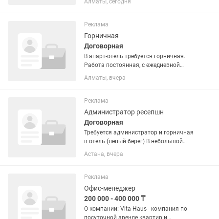
Алматы, сегодня
лет до 55 лет Обязанности: Встреча и
заселение гостей; Ежедневная уборка
номеров; Глажка постельного...
Реклама
Горничная
Договорная
В апарт-отель требуется горничная.
Работа постоянная, с ежедневной
загрузкой. Обязанности: •Уборка после
Алматы, вчера
выезда гостей •Смена постельного
белья и полотенец •Контроль чистоты
и порядка •Проверка...
Реклама
Администратор ресепшн
Договорная
Требуется администратор и горничная
в отель (левый берег) В небольшой
уютный отель (10 номеров) требуется
Астана, вчера
ответственный и коммуникабельный
администратор. График работы: сутки
через двое (1 сутки...
Реклама
Офис-менеджер
200 000 - 400 000 ₸
О компании: Vita Haus - компания по
посуточной аренде квартир и