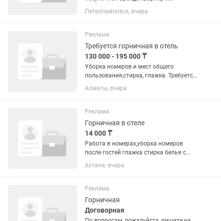
управлению апарт-отелем.
Петропавловск, вчера
Обязанности: - Обработка входящих
заявок (звонки, , площадки
бронирования) - Консультирование
Реклама
гостей и...
Требуется горничная в отель
130 000 - 195 000 ₸
Уборка номеров и мест общего
пользования,стирка, глажка. Требуется
женщина возраст 25-55лет,График
Алматы, вчера
работы сутки через двое. График
оплаты обговаривается при
собеседовании (возможна ежедневная
Реклама
оплата)...
Горничная в отеле
14 000 ₸
Работа в номерах,уборка номеров
после гостей глажка стирка белья с
номеров.Чистоплотная ответственная
Астана, вчера
девушка.
Реклама
Горничная
Договорная
По вопросам, пожалуйста, пишите на