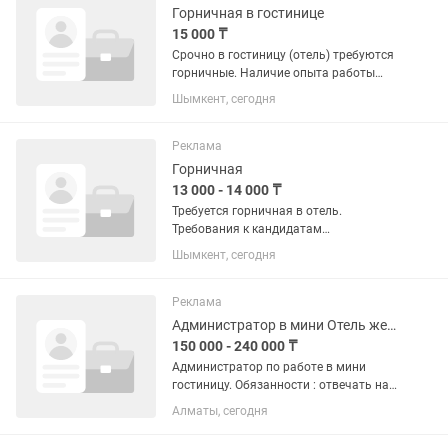
Горничная в гостинице
15 000 ₸
Срочно в гостиницу (отель) требуются
горничные. Наличие опыта работы
приветствуется. Требования к
Шымкент, сегодня
кандидатам: ответственность,
аккуратность, оперативность, умение
работать в коллективе,...
Реклама
Горничная
13 000 - 14 000 ₸
Требуется горничная в отель.
Требования к кандидатам
аккуратность, оперативность,
Шымкент, сегодня
быстрота в работе, чистоплотность,
исполнительность, вежливость, умение
работать в коллективе.
Реклама
Администратор в мини Отель женщины 25-50 лет
150 000 - 240 000 ₸
Администратор по работе в мини
гостиницу. Обязанности : отвечать на
звонки, ночной влажный уборка
Алматы, сегодня
номера, глажка. Днем есть помощница
горничная. Требования: ответственная,