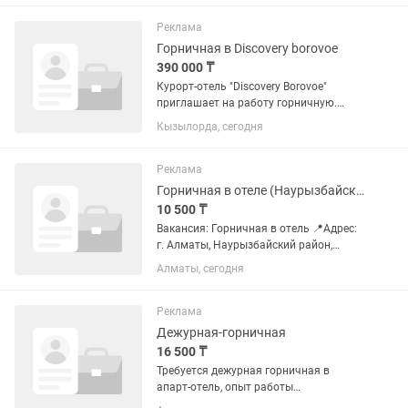
возможность провести свободное
время вместе со своими родными и...
Реклама
Горничная в Discovery borovoe
390 000 ₸
Курорт-отель "Discovery Borovoe"
приглашает на работу горничную.
"Discovery Borovoe" — курорт-отель для
Кызылорда, сегодня
семейного отдыха, где есть
возможность провести свободное
время вместе со своими родными и...
Реклама
Горничная в отеле (Наурызбайский район)
10 500 ₸
Вакансия: Горничная в отель 📍Адрес:
г. Алматы, Наурызбайский район,
Таусамалы, 50А 💸 Оплата: 10 500 тг за
Алматы, сегодня
смену 🕗 График: 5/2, с 08:00 до 17:00
Приглашаем на постоянную работу в
современный отель....
Реклама
Дежурная-горничная
16 500 ₸
Требуется дежурная горничная в
апарт-отель, опыт работы
приветствуется. Ищем девушек от 28