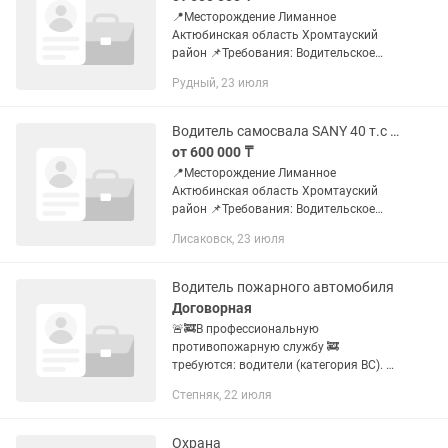
📍Месторождение Лиманное
Актюбинская область Хромтауский
район 📌Требования: Водительское
удостоверение категория С Е Опыт
Рудный, 23 июля
работы вождения большегрузной
техники от 1 года до 3-х лет. 📌
Обязанности...
Водитель самосвала SANY 40 т.с прицепом на вахту Актюбинская область
от 600 000 ₸
📍Месторождение Лиманное
Актюбинская область Хромтауский
район 📌Требования: Водительское
удостоверение категория С Е Опыт
Лисаковск, 23 июля
работы вождения большегрузной
техники от 1 года до 3-х лет. 📌
Обязанности...
Водитель пожарного автомобиля
Договорная
🚨🚒В профессиональную
противопожарную службу 🚒
требуются: водители (категория ВС). 📲
За дополнительной информацией
Степняк, 22 июля
обращаться по телефону: + 📍Место
работы: Акмолинская область, район
Биржан сал, п....
Охрана