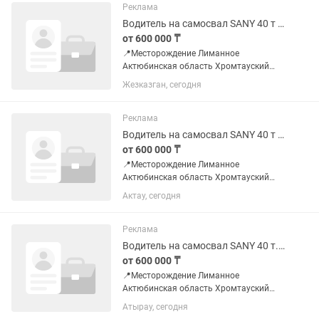
техники от 1 года до 3-х лет. 📌
Реклама
Обязанности...
Водитель на самосвал SANY 40 т с прицепом на вахту 20/10
от 600 000 ₸
📍Месторождение Лиманное
Актюбинская область Хромтауский
район 📌Требования: Водительское
Жезказган, сегодня
удостоверение категория С Е Опыт
работы вождения большегрузной
техники от 1 года до 3-х лет. 📌
Реклама
Обязанности...
Водитель на самосвал SANY 40 т с прицепом на вахту 20/10
от 600 000 ₸
📍Месторождение Лиманное
Актюбинская область Хромтауский
район 📌Требования: Водительское
Актау, сегодня
удостоверение категория С Е Опыт
работы вождения большегрузной
техники от 1 года до 3-х лет. 📌
Реклама
Обязанности...
Водитель на самосвал SANY 40 т.с прицепом на вахту 20/10 Актюбинская обл.
от 600 000 ₸
📍Месторождение Лиманное
Актюбинская область Хромтауский
район 📌Требования: Водительское
Атырау, сегодня
удостоверение категория С Е Опыт