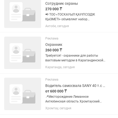
Сотрудник охраны
270 000 ₸
📢 ТОО «ТОСКАУЫЛ ҚАУІПСІЗДІК
ҚЫЗМЕТІ» объявляет набор
сотрудников! В связи с расширением
Актобе, сегодня
открыты вакансии: Постовые
охранники — 10 вакансий Водители — 2
вакансии Место работы:
Реклама
Актюбинская...
Охранник
260 000 ₸
Требуется! - охранники для работы
вахтовым методом в Карагандинской
области- 260 000 тенге ( вахта месяц30
Караганда, сегодня
дней). - официальное трудоустройство.
Требование: - Возраст от 19 лет -
ответственность -...
Реклама
Водитель самосвала SANY 40 т.с прицепом на вахту 20/10 Актюбинская обл
от 600 000 ₸
📍Месторождение Лиманное
Актюбинская область Хромтауский
район 📌Требования: Водительское
Хромтау, сегодня
удостоверение категория С Е Опыт
работы вождения большегрузной