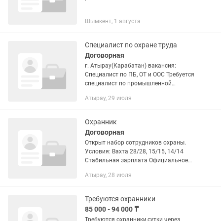
Шымкент, 1 августа
Специалист по охране труда
Договорная
г. Атырау(Карабатан) вакансия:
Специалист по ПБ, ОТ и ООС Требуется
специалист по промышленной
безопасности, охране труда и
Атырау, 29 июля
окружающей среды (ПБ, ОТ и ООС).
Обязанности: Проведение...
Охранник
Договорная
Открыт набор сотрудников охраны.
Условия: Вахта 28/28, 15/15, 14/14
Стабильная зарплата Официальное
трудоустройство Спецодежда и
Атырау, 28 июля
снаряжения предоставляются
Обучение и инструктаж
Корпоративный...
Требуются охранники
85 000 - 94 000 ₸
Требуются охранники,сутки через