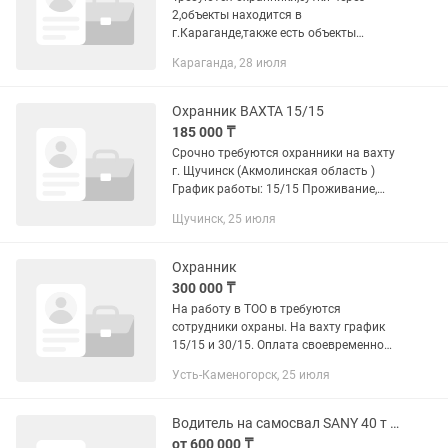
2,объекты находится в
г.Караганде,также есть объекты
вТемиртау,Жезказган,не вахта
Караганда, 28 июля
Охранник ВАХТА 15/15
185 000 ₸
Срочно требуются охранники на вахту
г. Щучинск (Акмолинская область )
График работы: 15/15 Проживание,
питание , проезд, форма за счет
Щучинск, 25 июля
компании . Обязанности: - Обеспечение
сохранности охраняемого...
Охранник
300 000 ₸
На работу в ТОО в требуются
сотрудники охраны. На вахту график
15/15 и 30/15. Оплата своевременно
каждые 15 дней. За 15 дней от 120000
Усть-Каменогорск, 25 июля
до 150000, за 30 дней от 240000 до
300000. Питание, проживание...
Водитель на самосвал SANY 40 т с прицепом на вахту 20/10
от 600 000 ₸