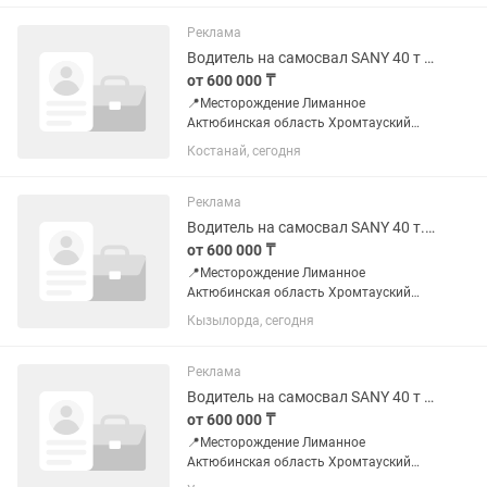
работы вождения большегрузной
техники от 1 года до 3-х лет. 📌
Реклама
Обязанности...
Водитель на самосвал SANY 40 т с прицепом на вахту 20/10
от 600 000 ₸
📍Месторождение Лиманное
Актюбинская область Хромтауский
район 📌Требования: Водительское
Костанай, сегодня
удостоверение категория С Е Опыт
работы вождения большегрузной
техники от 1 года до 3-х лет. 📌
Реклама
Обязанности...
Водитель на самосвал SANY 40 т.с прицепом на вахту 20/10 Актюбинская обл.
от 600 000 ₸
📍Месторождение Лиманное
Актюбинская область Хромтауский
район 📌Требования: Водительское
Кызылорда, сегодня
удостоверение категория С Е Опыт
работы вождения большегрузной
техники от 1 года до 3-х лет. 📌
Реклама
Обязанности...
Водитель на самосвал SANY 40 т с прицепом 20/10
от 600 000 ₸
📍Месторождение Лиманное
Актюбинская область Хромтауский
район 📌Требования: Водительское