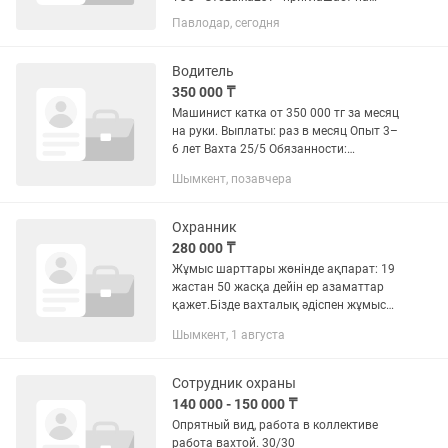
работу сотрудников охраны. 📍
Павлодар, сегодня
Объекты: г. Павлодар и г. Аксу 🕘
График работы: • сутки через двое •
день / ночь / 48 • ночные смены в...
Водитель
350 000 ₸
Машинист катка от 350 000 тг за месяц
на руки. Выплаты: раз в месяц Опыт 3–
6 лет Вахта 25/5 Обязанности:
Управление дорожным катком при
Шымкент, позавчера
выполнении работ по строительству и
ремонту автомобильных...
Охранник
280 000 ₸
Жұмыс шарттары жөнінде ақпарат: 19
жастан 50 жасқа дейін ер азаматтар
қажет.Бізде вахталық әдіспен жұмыс
жасалады: 30 күн жұмыс істеп, 30 күн
Шымкент, 1 августа
демаласыз. Маңғыстау облысында.
Жалақы екі бөлікпен...
Сотрудник охраны
140 000 - 150 000 ₸
Опрятный вид, работа в коллективе
работа вахтой. 30/30