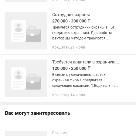
Кокшетау, 31 июля
Сотрудник охраны
270 000 - 300 000 ₸
Требуется сотрудники охраны а ГБР.
(водитель, охранник). Для работы
вахтовым методом требуются
сотрудники охраны. Все вопросы по
Кокшетау, 21 июля
тел.
Требуется водители в охранную фирму
120 000 - 250 000 ₸
В связи с увеличением штатов
охранная фирма предлагает
следующие вакансии: 1.Водитель на
мобилку по городу Кокшетау з/п за
Кокшетау, 14 июля
сутки 12000 т. 2.Также требуются
Охранники на вахту зп за месяц
Вас могут заинтересовать
Реклама