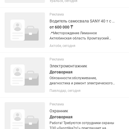
Уральск, сегодня
удостоверение категория С Е Опыт
работы вождения большегрузной
техники от 1 года до 3-х лет. 📌
Реклама
Обязанности...
Водитель самосвала SANY 40 т с прицепом на вахту 20/10
от 600 000 ₸
📍Месторождение Лиманное
Актюбинская область Хромтауский
район 📌Требования: Водительское
Актобе, сегодня
удостоверение категория С Е Опыт
работы вождения большегрузной
техники от 1 года до 3-х лет. 📌
Реклама
Обязанности...
Электромонтажник
Договорная
Обязанности:обслуживание,
диагностика и ремонт электрического
оборудования, сетей и установок,
Павлодар, сегодня
проведение планово-
предупредительных работ, устранение
аварий и повреждений, а также строгое
Реклама
соблюдение...
Охранник
Договорная
Работа! Требуются сотрудники охраны
ТОО «Gvozdika2s1» приглашает на