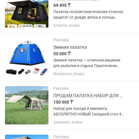
69 490 ₸
Палатка полуавтоматическая отлично
защитит от дождя, ветра и солнца
Размеры 310х210 Высота 185 В
Алматы, вчера
комплекте колья, сумка-чехол,
штормовые оттяжки, стойки для тента,
сам верхний тент и стойки для...
Реклама
Зимняя палатка
50 000 ₸
Зимняя палатка — отличное решение
для рыбалки и отдыха Практически
новая, прочная и тёплая. Отлично
Жезказган, вчера
держит ветер и холод — можно
спокойно находиться внутри даже в
мороз. 📐 Размеры: 2.1 × 2.1 м Высота...
Реклама
ПРОДАМ ПАЛАТКУ, НАБОР ДЛЯ КЕМПИНГА
150 000 ₸
Набор для похода и кемпинга,
АБСОЛЮТНО НОВЫЙ Складной стол 4
Стула с мягкими подушками Большая
Шымкент, вчера
палатка на 3-4 человека Коврик в
палатку Фонарь подвесной в палатку
Большой Навес к...
Реклама