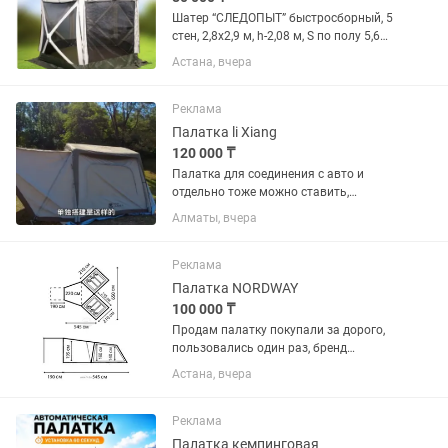
Шатер “СЛЕДОПЫТ” быстросборный, 5
стен, 2,8х2,9 м, h-2,08 м, S по полу 5,6
кв.м PF-TOR-K05 Шатер «Следопыт» с
Астана, вчера
автоматическим механизмом очень
быстро переводится из
транспортировочного состояния в...
Реклама
Палатка li Xiang
120 000 ₸
Палатка для соединения с авто и
отдельно тоже можно ставить,
подходит для внедорожников и
Алматы, вчера
кроссоверов, вообще от li Xiang, один
раз протестили
Реклама
Палатка NORDWAY
100 000 ₸
Продам палатку покупали за дорого,
пользовались один раз, бренд
Nordway. Очень удобная для большой
Астана, вчера
компаний вместимостью более
6человек. Покупали в спортмастере,
Реклама
Палатка кемпинговая