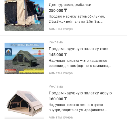
Для туризма, рыбалки
250 000 ₸
Продаю маркизу автомобильную,
2,5м.3м., к ней палатку 2,5м.3м.,
боковой тент 2,5м.3м. Пользовался
Алматы, вчера
один раз, состояние новое. Продаю в
связи с обстоятельствами со
здоровьем. Продаю только
Реклама
комплектом....
Продам надувную палатку хаки
145 000 ₸
Надувная палатка — это идеальное
решение для комфортного кемпинга,
сочетающее быструю установку,
Алматы, вчера
прочность и вместительность.
Благодаря надувной конструкции,
установка палатки занимает всего...
Реклама
Продам надувную палатку новую
160 000 ₸
Надувная палатка черного цвета
внутри, защита от ультрафиолета.
Внутри палатка сохраняется прохлада
Алматы, вчера
за счет защиты ультрафиолета.
Размер 3 на 2 метра, на 4-5 человек.