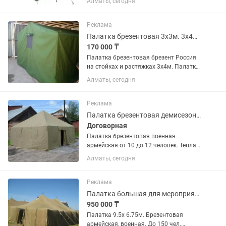
Алматы, сегодня
чел. 3х4м. 5-10 чел. 3х5м. 5-12 чел.
3х6м. 10-15 чел. 3х8м. 10-15 чел.
4.8х4.8м. 10-15...
Реклама
Палатка брезентовая 3х3м. 3х4м. 3х5м. 3х6м. и Т.Д.
170 000 ₸
Палатка брезентовая брезент Россия
на стойках и растяжках 3х4м. Палатки
брезентовые пр-во Россия армейские
Алматы, сегодня
на стойках и растяжках, на каркасе, от
4-80чел. 2-6 чел. 3х3м. 4-8 чел. 3х4м. 5-
10 чел....
Реклама
Палатка брезентовая демисезонная от 10-20 чел.
Договорная
Палатка брезентовая военная
армейская от 10 до 12 человек. Теплая.
Есть много других палаток размеры
Алматы, сегодня
разные.
Реклама
Палатка большая для мероприятий, для жилья, для санитарных нужд.
950 000 ₸
Палатка 9.5х 6.75м. Брезентовая
армейская, военная. До 150 чел.