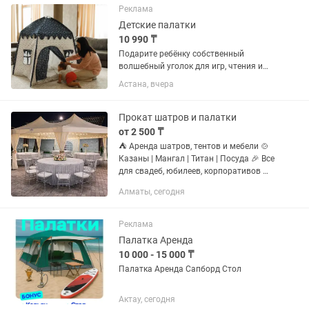
Палатка новая имеется чехол,...
Реклама
Детские палатки
10 990 ₸
Подарите ребёнку собственный
волшебный уголок для игр, чтения и
творчества. Яркая жёлтая и розовая
Астана, вчера
палатка в стиле вигвам станет
настоящим украшением детской
комнаты! Особенности: •
Прокат шатров и палатки
Натуральные...
от 2 500 ₸
⛺ Аренда шатров, тентов и мебели 🍲
Казаны | Мангал | Титан | Посуда 🎉 Все
для свадеб, юбилеев, корпоративов 🚚
Доставка и монтаж по [ваш город] 📲
Алматы, сегодня
для заказа ↓
Реклама
Палатка Аренда
10 000 - 15 000 ₸
Палатка Аренда Сапборд Стол
Актау, сегодня