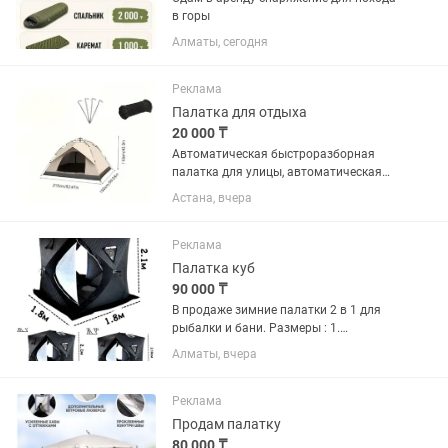
в горы
Алматы, сегодня
Реклама
Палатка для отдыха
20 000 ₸
Автоматическая быстроразборная
палатка для улицы, автоматическая
палатка для защиты от солнца,
Астана, вчера
пляжный солнцезащитный тент для
рыбалки, палатка для кемпинга на 4
человека, портативная палатка для...
Реклама
Палатка куб
90 000 ₸
В продаже зимние палатки 2 в 1 для
рыбалки и бани. Размеры : 1.
Универсальное решение для
Алматы, вчера
любителей активного отдыха на
природе. Просторная и теплая
идеально подходит для зимней
Реклама
рыбалки обеспечивая...
Продам палатку
80 000 ₸