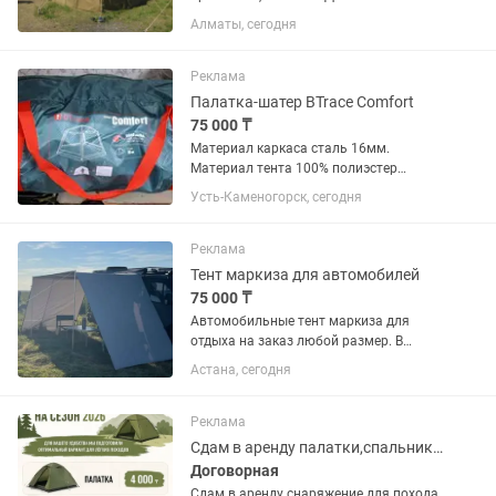
Демисезонная.
Алматы, сегодня
Реклама
Палатка-шатер BTrace Comfort
75 000 ₸
Материал каркаса сталь 16мм.
Материал тента 100% полиэстер
75D/190T PU W/R. Водостойкость тента
Усть-Каменогорск, сегодня
[мм в.ст.] 5000. Высота 210 наружный
габарит 310310 Упаковка тканевый
мешок.
Реклама
Тент маркиза для автомобилей
75 000 ₸
Автомобильные тент маркиза для
отдыха на заказ любой размер. В
наличии и на заказ . Тенты в наличии 2
Астана, сегодня
вида боковой и на заднюю дверь
тамбур . В наличии доп стенки боковые
и передние для тента...
Реклама
Сдам в аренду палатки,спальники,рюкзаки
Договорная
Сдам в аренду снаряжение для похода