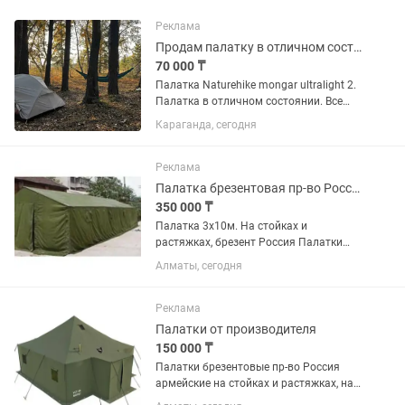
Реклама
Продам палатку в отличном состоянии
70 000 ₸
Палатка Naturehike mongar ultralight 2.
Палатка в отличном состоянии. Все
характеристики можете загуглить)
Караганда, сегодня
Реклама
Палатка брезентовая пр-во Россия 3х10м.
350 000 ₸
Палатка 3х10м. На стойках и
растяжках, брезент Россия Палатки
брезентовые армейские на стойках и
Алматы, сегодня
растяжках, на каркасе, от 4-80чел. 2-6
чел. 3х3м. 4-8 чел. 3х4м. 5-10 чел. 3х5м.
5-12 чел....
Реклама
Палатки от производителя
150 000 ₸
Палатки брезентовые пр-во Россия
армейские на стойках и растяжках, на
каркасе, от 4-80чел. 2-6 чел. 3х3м. 4-8