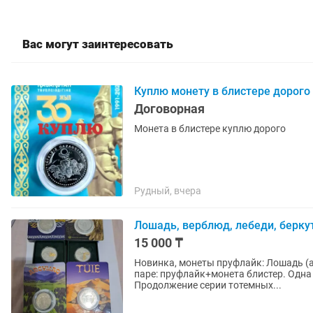
Вас могут заинтересовать
Куплю монету в блистере дорого
Договорная
Монета в блистере куплю дорого
Рудный, вчера
Лошадь, верблюд, лебеди, беркут
15 000 ₸
Новинка, монеты пруфлайк: Лошадь (а
паре: пруфлайк+монета блистер. Одна пара стоимостью 15 00
Продолжение серии тотемных...