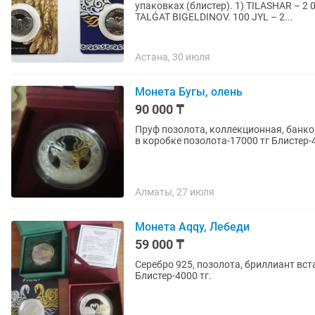
упаковках (блистер). 1) TILASHAR – 2 000 тенге 2) MUHTAR ÁÝEZOV. 125 JYL – 2 000 тенге 3)
TALǴAT BIGELDINOV. 100 JYL – 2...
Астана, 30 июля
Монета Бугы, олень
90 000 ₸
Пруф позолота, коллекционная, банков
в коробке позолота-17000 тг Блистер-4
Алматы, 27 июля
Монета Aqqy, Лебеди
59 000 ₸
Серебро 925, позолота, бриллиант вст
Блистер-4000 тг.