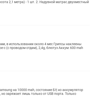
ысота 2,1 метра) - 1 шт. 2. Надувной матрас двухместный
ользовании около 4 мес Грипсы наклеены
e-c (с проводом отдам), 2,4g, блютуз Аккум: 600 mah
msung на 10000 mah, состояние БУ, но аккумулятор
, но заряжает лишь только от USB порта. Только