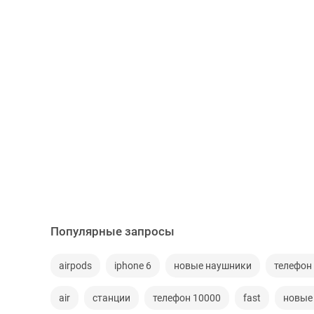
Популярные запросы
airpods
iphone 6
новые наушники
телефон
air
станции
телефон 10000
fast
новые