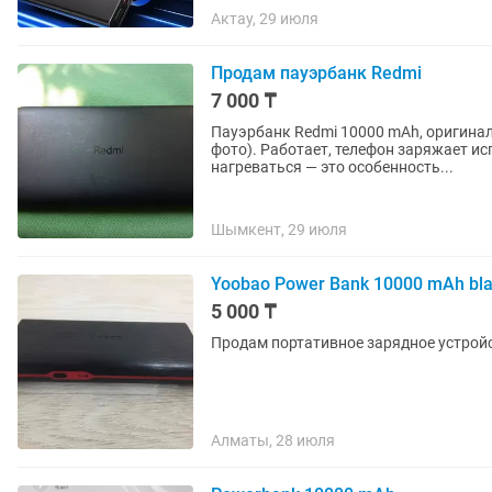
Актау, 29 июля
Продам пауэрбанк Redmi
7 000 ₸
Пауэрбанк Redmi 10000 mAh, оригинал. Состояние б/у, есть царапины на корпусе (видно
фото). Работает, телефон заряжает и
нагреваться — это особенность...
Шымкент, 29 июля
Yoobao Power Bank 10000 mAh bl
5 000 ₸
Продам портативное зарядное устройс
Алматы, 28 июля