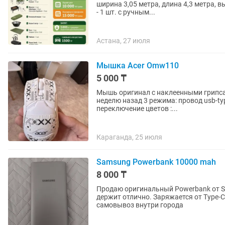
ширина 3,05 метра, длина 4,3 метра, в
- 1 шт. с ручным...
Астана, 27 июля
Мышка Acer Omw110
5 000 ₸
Мышь оригинал с наклеенными грипсами, в исп
неделю назад 3 режима: провод usb-typ
переключение цветов :...
Караганда, 25 июля
Samsung Powerbank 10000 mah
8 000 ₸
Продаю оригинальный Powerbank от Sa
держит отлично. Заряжается от Type-C
самовывоз внутри города