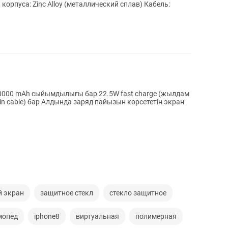
корпуса: Zinc Alloy (металлический сплав) Кабель:
 10000 mAh сыйымдылығы бар 22.5W fast charge (жылдам
t-in cable) бар Алдында заряд пайызын көрсететін экран
 экран
защитное стекл
стекло защитное
мопед
iphone8
виртуальная
полимерная