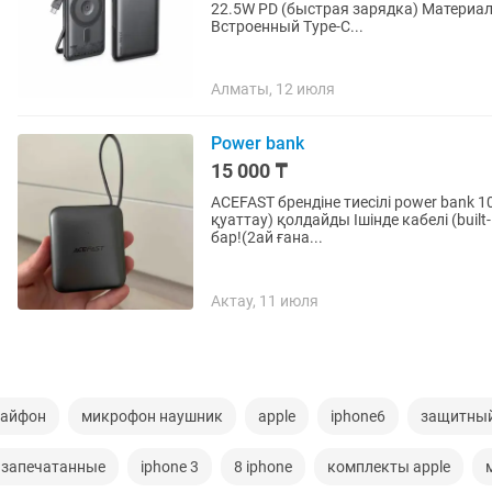
22.5W PD (быстрая зарядка) Материал 
Встроенный Type-C...
Алматы, 12 июля
Power bank
15 000 ₸
ACEFAST брендіне тиесілі power bank
қуаттау) қолдайды Ішінде кабелі (buil
бар!(2ай ғана...
Актау, 11 июля
 айфон
микрофон наушник
apple
iphone6
защитный
 запечатанные
iphone 3
8 iphone
комплекты apple