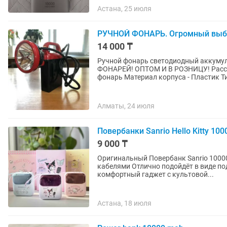
Астана, 25 июля
РУЧНОЙ ФОНАРЬ. Огромный выбор.
14 000 ₸
Ручной фонарь светодиодный аккум
ФОНАРЕЙ! ОПТОМ И В РОЗНИЦУ! Рассро
фонарь Материал корпуса - Пластик Ти
Алматы, 24 июля
Повербанки Sanrio Hello Kitty 10
9 000 ₸
Оригинальный Повербанк Sanrio 1000
кабелями Отлично подойдёт в виде подарка и идеально сочетает в себе современный
комфортный гаджет с культовой...
Астана, 18 июля