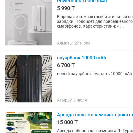
Powerbank 10000 mAh
5 990 ₸
В продаже компактный и стильный по
зарядки. Подойдет для повседневног
смартфонов. Характеристики: ✓...
Алматы, 27 июля
пауэрбанк 10000 mAh
6 700 ₸
новый пауэрбанк, емкость 10000 mAh
Атырау, 3 июля
Аренда палатка кемпинг прокат 
15 000 ₸
Аренда наборов для кемпинга: 1. Тур