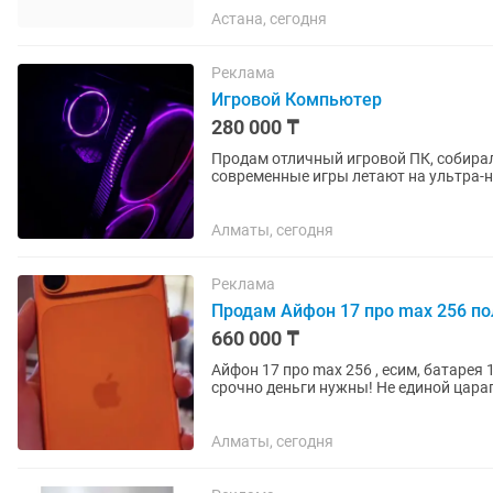
Астана, сегодня
Реклама
Игровой Компьютер
280 000 ₸
Продам отличный игровой ПК, собиралс
современные игры летают на ультра-
стильно за счёт кастомных...
Алматы, сегодня
Реклама
Продам Айфон 17 про max 256 по
660 000 ₸
Айфон 17 про max 256 , есим, батарея
срочно деньги нужны! Не единой цар
Гарантийный талон на год имеется!...
Алматы, сегодня