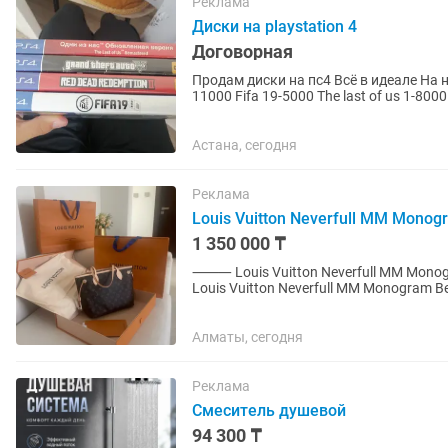
Реклама
Диски на playstation 4
Договорная
Продам диски на пс4 Всё в идеале На 
11000 Fifa 19-5000 The last of us 1-800
Астана, сегодня
Реклама
Louis Vuitton Neverfull MM Mono
1 350 000 ₸
⸻ Louis Vuitton Neverfull MM Monogram Beige (M46979) — Оригинал 💎 Оригинальная сумка
Louis Vuitton Neverfull MM Monogram Beige. ✔️ Куплена в официальном бутике Loui
Dubai Mall (Fashion...
Алматы, сегодня
Реклама
Смеситель душевой
94 300 ₸