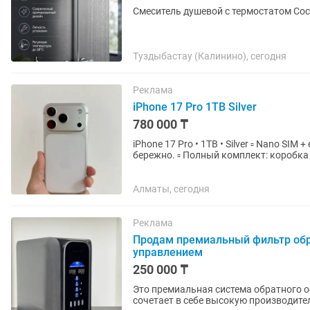
Смеситель душевой с термостатом Сос
Туздыбастау (Калинино), сегодня
Реклама
iPhone 17 Pro 1TB Silver
780 000 ₸
iPhone 17 Pro • 1TB • Silver ▫️ Nano SIM + eSIM ▫️ Телефон в идеальном состоянии, использовался
бережно. ▫️ Полный комплект: коробка 
Алматы, сегодня
Реклама
Продам премиальный фильтр обр
управлением
250 000 ₸
Это премиальная система обратного о
сочетает в себе высокую производите