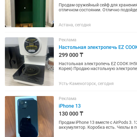
Продам оружейный сейф для хранени
отличном состоянии. Отлично подойд
гражданского/охотничьего...
Астана, сегодня
Реклама
Настольная электропечь EZ COOK
299 000 ₸
Настольная электропечь EZ COOK IH5
Корея) Продаю настольную электропечь EZ COOK IH5000 в отличном состоянии.
Использовалась недолго для корейско
Усть-Каменогорск, сегодня
Реклама
iPhone 13
130 000 ₸
Продам iPhone 13 вместе с AirPods 3. 128 гб, в хорошем состоянии, один хозяин, меняли
аккумулятор. Коробка есть. Чехлы в 