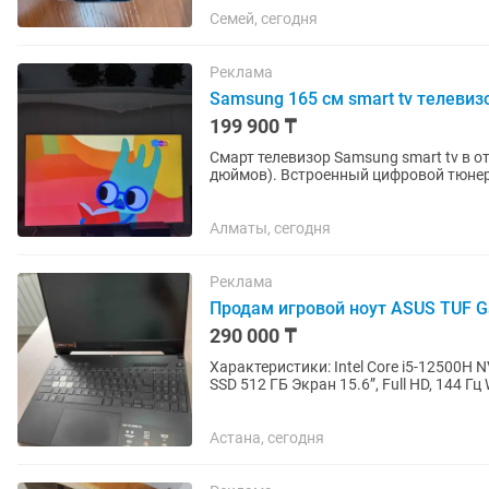
Семей, сегодня
Реклама
Samsung 165 см smart tv телевиз
199 900 ₸
Смарт телевизор Samsung smart tv в о
дюймов). Встроенный цифровой тюнер с 25 бесплатными каналами. WiFi, YouTube и много
других интересных...
Алматы, сегодня
Реклама
Продам игровой ноут ASUS TUF G
290 000 ₸
Характеристики: Intel Core i5-12500H NVIDIA GeForce RTX 3050 4 ГБ 16 ГБ оперативной памяти
SSD 512 ГБ Экран 15.6”, Full HD, 144 Гц Wi-Fi 6 RGB-подсветка клавиатуры Комплектация:
ноутбук; ...
Астана, сегодня