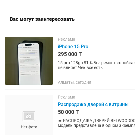
Вас могут заинтересовать
Реклама
iPhone 15 Pro
295 000 ₸
15 pro 128gb 81 % Без ремонт коробка бары бар Минус только зад крышка трещина на работу
не влияет Чек все есть
Алматы, сегодня
Реклама
Распродажа дверей с витрины
50 000 ₸
🔥 РАСПРОДАЖА ДВЕРЕЙ BELWOODDOORS С ВИТРИНЫ Размер две
модель представлена в одном экземпляре. В комплект входит: — дверное полотно;
без порога; — наличники с...