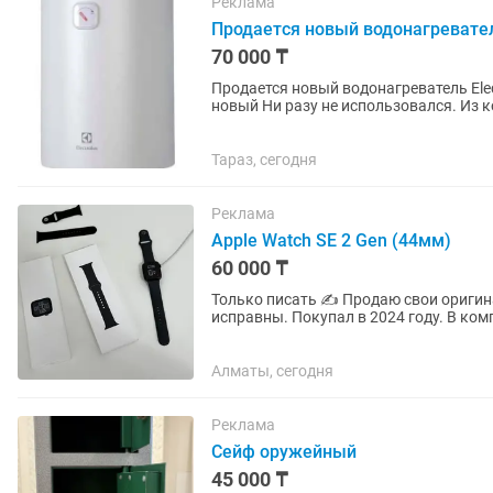
Реклама
Продается новый водонагреватель
70 000 ₸
Продается новый водонагреватель Elect
новый Ни разу не использовался. Из 
Коробка...
Тараз, сегодня
Реклама
Apple Watch SE 2 Gen (44мм)
60 000 ₸
Только писать ✍️ Продаю свои оригинальные “Apple Watch SE 2 Gen”, 44мм. Полностью
исправны. Покупал в 2024 году. В комплекте: коробка, зарядка и 2 ремешка. Продаю,
поскольку купил более новую...
Алматы, сегодня
Реклама
Сейф оружейный
45 000 ₸