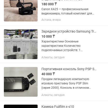
180 000 ₸
Canon XA25 — профессиональная
видеокамера, готовый комплект для
съемки и трансляций Продаю
Астана, вчера
профессиональную видеокамеру
Canon XA25. Камера в идеальном
состоянии, использовалась очень
Зарядное устройство Samsung Travel Adapter USB Type-C 25W Белое
бережно....
10 000 ₸
Характеристики Основные
характеристики Количество
подключаемых устройств: 1
Количество разъемов: 1 Type C
Алматы, сегодня
Мощность зарядки: 25 Вт
Максимальный выходной ток: 3 А
Разъем подключения: USB Type-C
Портативная консоль Sony PSP Slim (Модель 2004) Две карты памяти и чехол
Быстрая...
40 000 ₸
Продам легендарную компактную
игровую приставку Sony PSP Slim
(серия 2000). Консоль в отличном
внешнем и техническом состоянии,
Алматы, сегодня
экран яркий, все кнопки, шифты и
аналоговый стик работают отзывчиво
и...
Камера Fujifilm x-s10