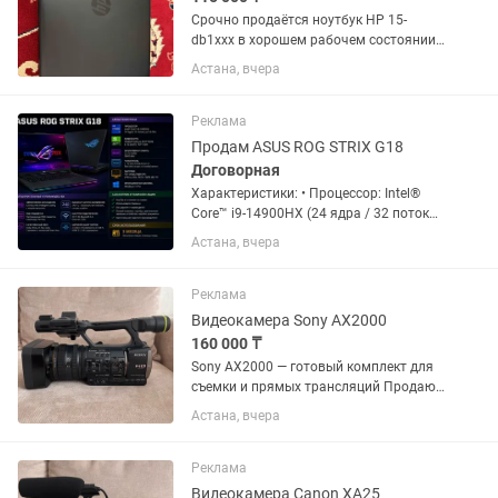
Срочно продаётся ноутбук HP 15-
db1xxx в хорошем рабочем состоянии.
Характеристики: • Процессор: AMD
Астана, вчера
Ryzen 5 3500U (4 ядра, 8 потоков, до 3.7
ГГц) • Видеокарта: AMD Radeon Vega 8
Graphics •...
Реклама
Продам ASUS ROG STRIX G18
Договорная
Характеристики: • Процессор: Intel®️
Core™️ i9-14900HX (24 ядра / 32 потока,
до 5.8 ГГц) • Видеокарта: NVIDIA
Астана, вчера
GeForce RTX 5070 8 ГБ GDDR7 •
Оперативная память: 32 ГБ DDR5 •
Накопитель: SSD NVMe 1 ТБ...
Реклама
Видеокамера Sony AX2000
160 000 ₸
Sony AX2000 — готовый комплект для
съемки и прямых трансляций Продаю
профессиональную видеокамеру Sony
Астана, вчера
AX2000. Состояние идеальное. Камера
использовалась очень бережно,
полностью исправна, никаких...
Реклама
Видеокамера Canon XA25