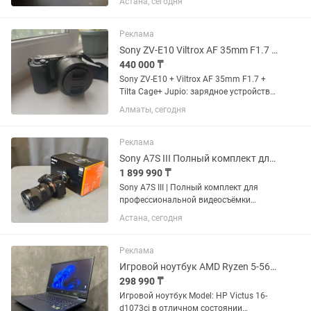
Астана, сегодня
аккумулятора (1 оригинальный Sony +
2 совместимых) • Двойное зарядное
устройство Patona Dual USB •...
Реклама
Sony ZV-E10 Viltrox AF 35mm F1.7 Tilta Cage Jupio
440 000 ₸
Sony ZV-E10 + Viltrox AF 35mm F1.7 +
Tilta Cage+ Jupio: зарядное устройство
USB на 2 аккумулятора + 2
Алматы, сегодня
аккумулятора Продаю практически
новый комплект для фото- и
видеосъёмки. Использовался всего 3...
Реклама
Sony A7S III Полный комплект для профессиональной видеосъёмки
1 899 990 ₸
Sony A7S III | Полный комплект для
профессиональной видеосъёмки
Продам полностью готовый комплект
Астана, сегодня
для фото- и видеосъёмки. Комплект
продаётся целиком. В комплекте: Sony
A7S III Body Tamron 28–75mm...
Реклама
Игровой ноутбук AMD Ryzen 5-5600H/RAM 16Gb DDR4/SSD 1000Gb/RTX 3060 GDDR6
298 990 ₸
Игровой ноутбук Model: HP Victus 16-
d1073ci в отличном состоянии