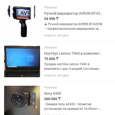
Реклама
Ручной маркиратор AVRON BT-6205B
54 990 ₸
🔥 Ручной маркиратор AVRON BT-6205B
— профессиональная маркировка за
секунды! Устали от наклеек, штампов и
Алматы, сегодня
ручной маркировки? AVRON BT-6205B
позволяет быстро наносить даты,
сроки годности, QR-коды,...
Реклама
Ноутбук Lenovo T460 в комплекте с док станцией
75 000 ₸
Продам ноутбук Lenovo T460 в
комплекте с док станцией Состояние
отличное Установлена свежая
Алматы, сегодня
операционная система и офисные
программы Батарею держит в режиме
интенсивного использования до 5
Реклама
часов В...
Sony 6300
260 000 ₸
• Камера Sony A6300 • Объектив
(установлен на камере) kit 16-50mm •
Оригинальная коробка Sony • 3