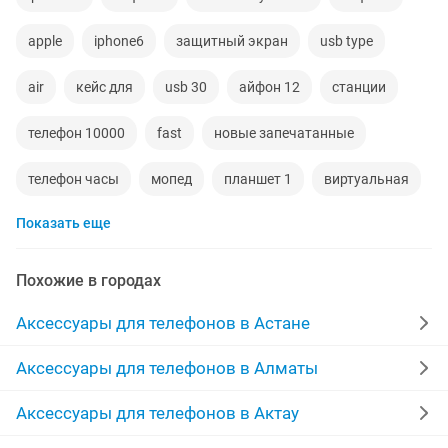
apple
iphone6
защитный экран
usb type
air
кейс для
usb 30
айфон 12
станции
телефон 10000
fast
новые запечатанные
телефон часы
мопед
планшет 1
виртуальная
Показать еще
обмен iphone
полимерная
apple 5
apple 6
комната в доме
айфон 10 x
ауэзова
Похожие в городах
защитное стекло на телефон
домашний телефоны
Аксессуары для телефонов в Астане
call of
закрытием товар
book
macbook
Аксессуары для телефонов в Алматы
контроллеры
ангелы
call of duty
Аксессуары для телефонов в Актау