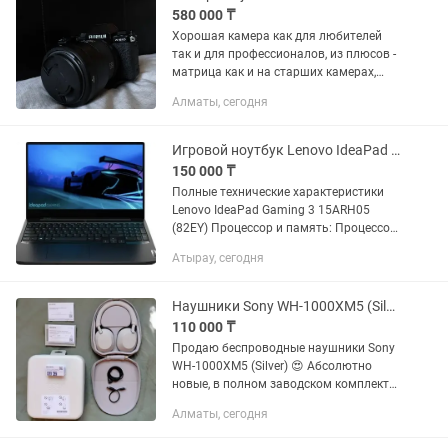
580 000 ₸
Хорошая камера как для любителей
так и для профессионалов, из плюсов -
матрица как и на старших камерах,
стабилизация, компактность,
Алматы, сегодня
поворотный экран, универсальность
подходит для фото и видео,...
Игровой ноутбук Lenovo IdeaPad Gaming 3 15ARH05
150 000 ₸
Полные технические характеристики
Lenovo IdeaPad Gaming 3 15ARH05
(82EY) Процессор и память: Процессор:
AMD Ryzen 5 4600H (6 ядер / 12
Атырау, сегодня
потоков, базовая частота 3.0 ГГц,
разгон Turbo Boost до 4.0...
Наушники Sony WH-1000XM5 (Silver)
110 000 ₸
Продаю беспроводные наушники Sony
WH-1000XM5 (Silver) 😍 Абсолютно
новые, в полном заводском комплекте.
Наушники в идеальном техническом и
Алматы, сегодня
внешнем состоянии. Доставались из
коробки только для проверки...