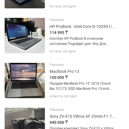
Подойдет для: Игр такие как Cs go,
Астана, сегодня
Dota 2, Pubg, Fortnite, GTA 5, Cyberpunk
2077, Metro, Танки и т.д Для работы с
графикой - Corel...
Реклама
HP ProBook - intel Core i5-1035G1/RAM 8Gb/SSD 512Gb/intel UND Graphics
114 995 ₸
Ноутбук HP ProBook В отличном
состоянии Подойдет для: Игр Для
работы с графикой Для работы
Астана, сегодня
текстовыми редакторами. Технические
характеристики ноутбука: + Диагональ
экрана 15.6 дюймов +...
Реклама
MacBook Pro 13
150 000 ₸
Продам MacBook Pro 13” 2016 (Touch
Bar, 512 ГБ SSD) MacBook Pro 13-inch
2016 года, модель с 4 портами
Алматы, сегодня
Thunderbolt 3 и Touch Bar.
Характеристики: • Intel Core i5 2.9 ГГц •
8 ГБ оперативной памяти •...
Реклама
Sony ZV-E10 Viltrox AF 35mm F1.7 Tilta Cage Jupio зарядное устройство
440 000 ₸
Продам комплект Sony ZV-E10 + Viltrox