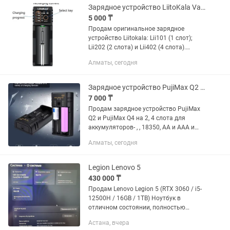
Зарядное устройство LiitoKala Vari (зарядка)
5 000 ₸
Продам оригинальное зарядное
устройство Liitokala: Lii101 (1 слот);
Lii202 (2 слота) и Lii402 (4 слота).
Предназначено для аккумуляторов:
Алматы, сегодня
18650; 18490; 18350; 17355; 17670;
17500; 16340(rcr123);...
Зарядное устройство PujiMax Q2 и PujiMax Q4 на 2, 4 слота
7 000 ₸
Продам зарядное устройство PujiMax
Q2 и PujiMax Q4 на 2, 4 слота для
аккумуляторов- , , 18350, AA и AAA и
других. Зарядное устройство новое, не
Алматы, сегодня
использовалось, в фирменной
упаковке, в комплекте с USB...
Legion Lenovo 5
430 000 ₸
Продам Lenovo Legion 5 (RTX 3060 / i5-
12500H / 16GB / 1TB) Ноутбук в
отличном состоянии, полностью
исправен. Использовался аккуратно
Астана, вчера
для учебы, работы и игр. Ничего не