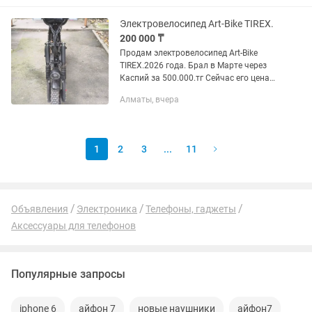
ремонтировалось, не...
Электровелосипед Art-Bike TIREX.
200 000 ₸
Продам электровелосипед Art-Bike
TIREX.2026 года. Брал в Марте через
Каспий за 500.000.тг Сейчас его цена
550.000.тг Состояние отличное, всё
Алматы, вчера
работает, сел и поехал. Заряд держит
долго, 120-130.км на...
1
2
3
...
11
Объявления
Электроника
Телефоны, гаджеты
Аксессуары для телефонов
Популярные запросы
iphone 6
айфон 7
новые наушники
айфон7