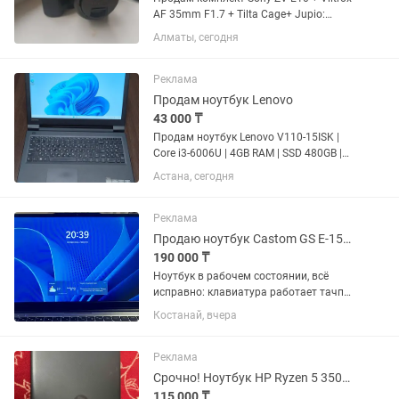
AF 35mm F1.7 + Tilta Cage+ Jupio:
зарядное устройство USB на 2
Алматы, сегодня
аккумулятора + 2 аккумулятора
Продаю практически новый комплект
для фото- и видеосъёмки....
Реклама
Продам ноутбук Lenovo
43 000 ₸
Продам ноутбук Lenovo V110-15ISK |
Core i3-6006U | 4GB RAM | SSD 480GB |
15.6" HD | в хорошем рабочем
Астана, сегодня
состоянии. Характеристики: • Модель:
Lenovo V110-15ISK (80TL) • Экран: 15.6"
HD • Процессор:...
Реклама
Продаю ноутбук Castom GS E-157D
190 000 ₸
Ноутбук в рабочем состоянии, всё
исправно: клавиатура работает тачпад
работает экран без повреждений есть
Костанай, вчера
подсветка клавиатуры есть сканер
отпечатка пальца Из нюансов: на
зарядном кабеле немного...
Реклама
Срочно! Ноутбук HP Ryzen 5 3500U по хорошей цене
115 000 ₸