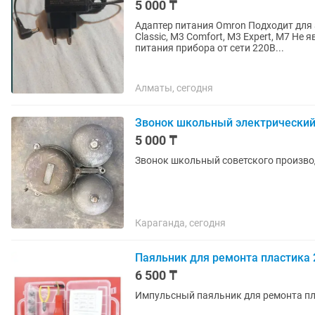
5 000 ₸
Адаптер питания Omron Подходит для
Classic, M3 Comfort, M3 Expert, M7 Не является зарядным устройством Предназначен для
питания прибора от сети 220В...
Алматы, сегодня
Звонок школьный электрически
5 000 ₸
Звонок школьный советского произво
Караганда, сегодня
Паяльник для ремонта пластика 
6 500 ₸
Импульсный паяльник для ремонта п