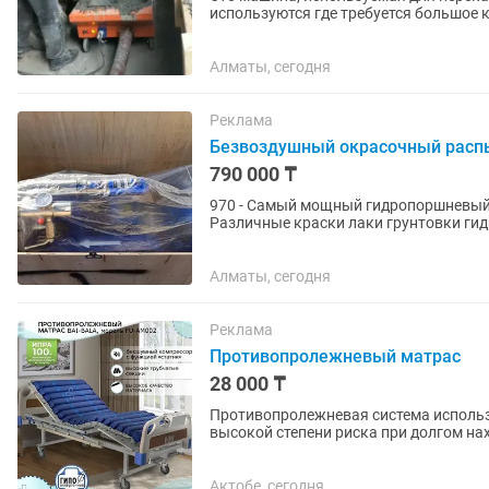
используются где требуется большое к
затруднен. Бетононасос...
Алматы, сегодня
Реклама
Безвоздушный окрасочный расп
790 000 ₸
970 - Самый мощный гидропоршневый
Различные краски лаки грунтовки ги
огнезащиты; левкас и...
Алматы, сегодня
Реклама
Противопролежневый матрас
28 000 ₸
Противопролежневая система использ
высокой степени риска при долгом н
применяться как в домашних, так...
Актобе, сегодня