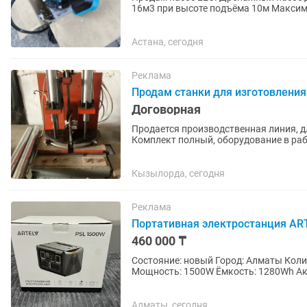
16м3 при высоте подъёма 10м Макси
производительность 30 м3 Оборудован
Астана, сегодня
Реклама
Продам станки для изготовлени
Договорная
Продается производственная линия, д
Комплект полный, оборудование в раб
даже в гараже.Возможен запуск и...
Кызылорда, сегодня
Реклама
Портативная электростанция AR
460 000 ₸
Состояние: новый Город: Алматы Количество: 2 
Мощность: 1500W Ёмкость: 1280Wh Акк
ИБП, беспроводная...
Алматы, сегодня