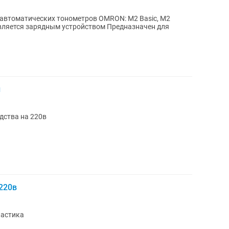
 автоматических тонометров OMRON: M2 Basic, M2
й
дства на 220в
220в
ластика