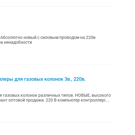
 Абсолютно новый с силовым проводом на 220в
т Продажа из за ненадобности
леры для газовых колонок 3в., 220в.
ля газовых колонок различных типов. НОВЫЕ, высокого
жи. 220 В компьютер контроллері.