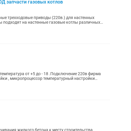
Д запчасти газовых котлов
ые трехходовые приводы (220в.) для настенных
ы подходят на настенные газовые котлы различных
...
пература от +5 до - 18 .Подключение 220в фирма
айки , микропроцессор температурный настройки
чивания жидкого бетона к месту строительства.