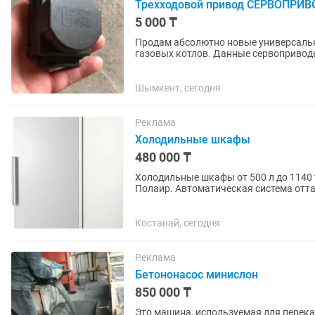
Трехходовой привод СЕРВОПРИВО
5 000 ₸
Продам абсолютно новые универсальн
газовых котлов. Данные сервопривод
производителей. В наличии есть много.
Шымкент, сегодня
Реклама
Холодильные шкафы
480 000 ₸
Холодильные шкафы от 500 л до 1140 тем
Полаир. Автоматическая система отт
режимов.
Костанай, сегодня
Реклама
Бетононасос минислон
850 000 ₸
Это машина, используемая для перека