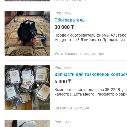
Реклама
Обогреватель
30 000 ₸
Продам обогреватель фирмы Альтэко
мощность с 3-5 киловат
Усть-Каменогорск, сегодня
Реклама
Запчасти для газколонок контрол
5 000 ₸
Компьютер контроллер на 3В-220В. д
качества. Есть много. Рассмотрю вариант оптовой прода
мәжбүрлі газ су...
Шымкент, сегодня
Реклама