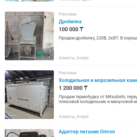
Реклама
Дробилка
100 000 ₸
Продам дробилку, 220В, 2кВТ. В хоро
Алматы, вчера
Реклама
Холодильная и морозильная кам
1 200 000 ₸
Продам термобудку от Mitsubishi, пере
плюсовой холодильник и минусовой мо
мкр.Достык. Выше Кар сити....
Алматы, вчера
Адаптер питания Omron