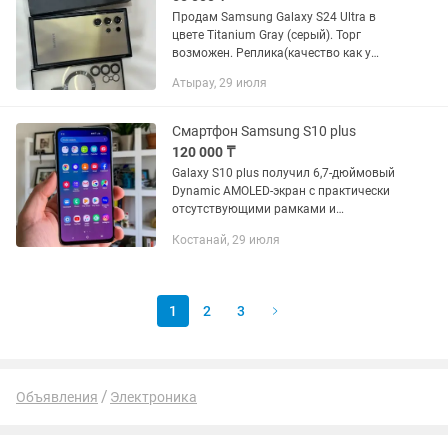
Продам Samsung Galaxy S24 Ultra в
цвете Titanium Gray (серый). Торг
возможен. Реплика(качество как у
оригинала) Со стилусом(ручкой)
Атырау, 29 июля
Телефон в отличном состоянии,
полностью исправен. Без ремонтов и...
Смартфон Samsung S10 plus
120 000 ₸
Galaxy S10 plus получил 6,7-дюймовый
Dynamic AMOLED-экран с практически
отсутствующими рамками и
закругленными углами. Разрешение
Костанай, 29 июля
составляет 3040 x 1440 пикселей,
плотность 550 ppi. Соотношением...
1
2
3
Объявления
Электроника