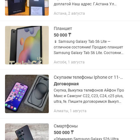
доплатой Наш адрес: Г.Астана Ул
Жанкент 96 Брайт Маркет для точной
Астана, 2 августа
информации напишите на График
работы с 10:00 до 00;00...
Планшет
50 000 ₸
📱 Samsung Galaxy Tab S6 Lite —
отличное состояние! Продаю планшет
Samsung Galaxy Tab S6 Lite. Состояние:
отличное, бережно использовался, без
Актобе, 1 августа
тяжелых царапин и сколов.
Характеристики: •Экран 10.4”,...
Скупаем телефоны Iphone от 11-16 до Pro Max, Samsung S22 - S25 Ultra
Договорная
Скупка, Выкупка телефонов Айфон Про
Макс и Самсунг С22, С23, С24, с25 plus,
ultra, fe. Пишите договоримся Выкуп
телефонов iPhone: iPhone 15 Pro Max,
Алматы, 1 августа
15 Pro, 15, 15 Plus iPhone 14 Pro Max, 14
Pro,...
Смартфоны
500 000 ₸
«Обменяю Samsung Galaxy S26 Ultra