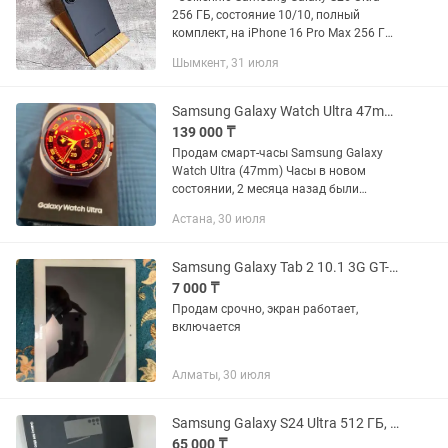
256 ГБ, состояние 10/10, полный
комплект, на iPhone 16 Pro Max 256 ГБ
или 17 air Рассмотрю варианты.»
Шымкент, 31 июля
Samsung Galaxy Watch Ultra 47mm Titanium Gray 2 версия
139 000 ₸
Продам смарт-часы Samsung Galaxy
Watch Ultra (47mm) Часы в новом
состоянии, 2 месяца назад были
куплены. Версия: Galaxy Watch Ultra
Астана, 30 июля
(2025 / v2) Память: Увеличенный
объем встроенной памяти (32 ГБ) —...
Samsung Galaxy Tab 2 10.1 3G GT-P5100 White
7 000 ₸
Продам срочно, экран работает,
включается
Алматы, 30 июля
Samsung Galaxy S24 Ultra 512 ГБ, Titanium Gray
65 000 ₸