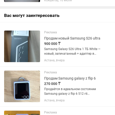
Кокшетау, 10 июля
комплекте.
Вас могут заинтересовать
Реклама
Продам новый Samsung S26 ultra
900 000 ₸
Samsung Galaxy S26 Ultra 1 ТБ White —
новый, запечатанный + адаптер в
подарок Продаю Samsung Galaxy S26
Астана, вчера
Ultra, цвет White (белый), память 1 ТБ.
✅ Абсолютно новый. ✅ Заводская
пломба не вскрыта. ✅...
Реклама
Продам Samsung galaxy z flip 6
270 000 ₸
Продаётся в идеальном состоянии
Samsung galaxy z flip 6 512 гб
встроенной памяти. Использовался
Астана, вчера
очень бережно, без падений и
ремонтов, с оригинальным чехлом.
Внешний вид 10 из 10, чистый корпус,
Реклама