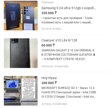
Реклама
Samsung S 24 ultra 512gb с коробкой Рассрочка 0 0 12
335 000 ₸
• гарантия есть для проверки • Trade-
in(обмен) есть с вашей или с нашей
доплатой Наш адрес: Г.Астана Ул
Астана, вчера
Жанкент 96 Брайт Маркет для точной
информации напишите на График
работы с 10:00 до 00;00...
Самсунг s10 Lite 8/128
60 000 ₸
SAMSUNG GALAXY S 10 Lite ORIGINAL 8.
В ОТЛИЧНОМ СОСТОЯНИИ БАТАРЕЯ 🔋
✅💪КОМПЛЕКТ СТЕКЛО ЧЕХОЛ
ОРИГИНАЛ БЛОК УРАЛЬСК АКСАЙ
Уральск, позавчера
ДОСТАВКА ГАРАНТИЯ
Ноутбуки
200 000 ₸
MICROSOFT SURFACE GO 3 • Экран 12.4
FullHD IPS Сенсорный экран • Intel CORE
i5-1235U (10ядер 12потоков) • Intel iris
Xe Graphics • RAM 16Gb DDR 5 • SSD
Астана, позавчера
256Gb • Батарейка до 5 часов •