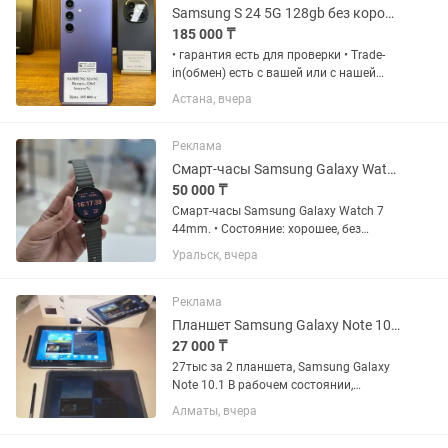
без...
Samsung S 24 5G 128gb без коробки Рассрочка 0 0 12
185 000 ₸
• гарантия есть для проверки • Trade-
in(обмен) есть с вашей или с нашей
доплатой Наш адрес: Г.Астана Ул
Астана, вчера
Жанкент 96 Брайт Маркет для точной
информации напишите на График
работы с 10:00 до 00;00...
Реклама
Смарт-часы Samsung Galaxy Watch 7 44mm.
50 000 ₸
Смарт-часы Samsung Galaxy Watch 7
44mm. • Состояние: хорошее, без
ремонта • В комплекте: коробка и
Уральск, вчера
зарядное устройство • Цвет: зелёный,
симпатичный дизайн • Экран: Super
AMOLED, защищен сапфировым...
Реклама
Планшет Samsung Galaxy Note 10.1
27 000 ₸
27тыс за 2 планшета, Samsung Galaxy
Note 10.1 В рабочем состоянии,
Стилусы есть. Один планшет с чехлом.
Алматы, вчера
Самовывоз!