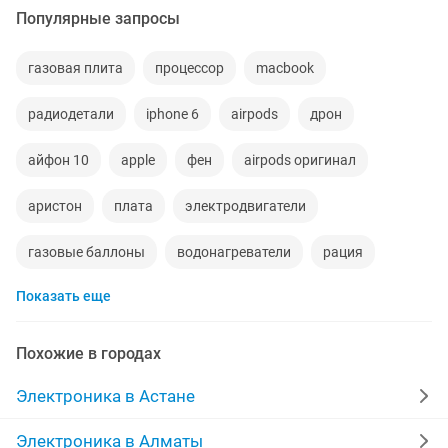
Популярные запросы
газовая плита
процессор
macbook
радиодетали
iphone 6
airpods
дрон
айфон 10
apple
фен
airpods оригинал
аристон
плата
электродвигатели
газовые баллоны
водонагреватели
рация
Показать еще
ariston
запчасти холодильника
запчасти телевизора
станции
гриль
Похожие в городах
новые наушники
водонагреватель ariston
а5
Электроника в Астане
karcher
nord
контроллер
iphone 6 обмен
Электроника в Алматы