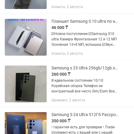
Объем встроенной памяти: 256 GB; -
Алматы, 3 августа
ОЗУ: 8 ГБ; - Коробка: есть; - Состояние:
9/10; - тг...
Планшет Samsung S 10 ultra по низкой цене Копия
46 000 ₸
☑️Новое поступление ☑️Samsung S10
ultra Камера Фронтальная 12 и 12 МП
Основная 13+8 МП, вспышка ☑️Звук
Четыре динамика AKG, ☑️Dolby Atmos
Алматы, 2 августа
☑️Аккумулятор 11200 мАч
☑️(поддерживает зарядку 45 Вт) ☑ Н...
Samsung s 23 Ultra 256gb/12gb ozu в идеальном состояний
260 000 ₸
В идеальном состоянии 10/10
Корейская сборка Телефон не
контрактный все чисто Sim/Esim Все
функции работают 10/10 В ремонте не
Шымкент, 2 августа
было,не вскрывался все в родне корпус
чистый без скол царапин дисплей...
Samsung S 24 Ultra 512Гб Рассрочка 0-0-12
350 000 ₸
• гарантия есть для проверки • Trade-
in(обмен) есть с вашей или с нашей