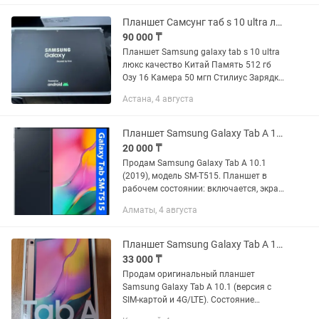
Состояние...
Планшет Самсунг таб s 10 ultra люкс качество
90 000 ₸
Планшет Samsung galaxy tab s 10 ultra
люкс качество Китай Память 512 гб
Озу 16 Камера 50 мгп Стилиус Зарядка
Экран амолед Очень яркий и сочный
Астана, 4 августа
дисплей! Отличный подарок для
любого...
Планшет Samsung Galaxy Tab A 10 в хорошем состоянии
20 000 ₸
Продам Samsung Galaxy Tab A 10.1
(2019), модель SM-T515. Планшет в
рабочем состоянии: включается, экран
и сенсор работают исправно. Экран
Алматы, 4 августа
без трещин. Есть небольшая вмятина
на корпусе. Слот для...
Планшет Samsung Galaxy Tab A 10.1 LTE (SM-T515) 32GB
33 000 ₸
Продам оригинальный планшет
Samsung Galaxy Tab A 10.1 (версия с
SIM-картой и 4G/LTE). Состояние
нормальное, полностью рабочий.