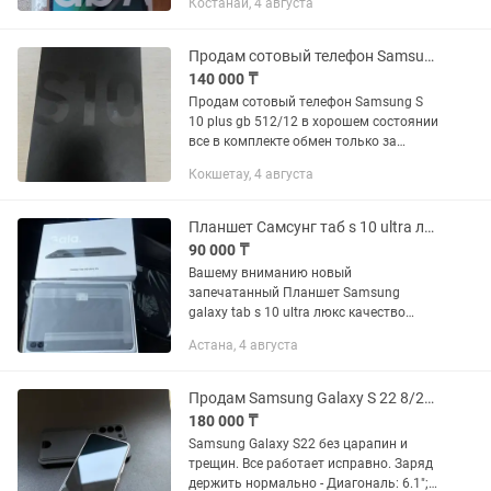
Костанай, 4 августа
Коробка есть. Отлично подойдет для
YouTube, фильмов, учебы и тд .•...
Продам сотовый телефон Samsung S10 plus в хорошем состоянии все в комплекте
140 000 ₸
Продам сотовый телефон Samsung S
10 plus gb 512/12 в хорошем состоянии
все в комплекте обмен только за
деньги обивление читайте
Кокшетау, 4 августа
внимательно!!!
Планшет Самсунг таб s 10 ultra люкс качество
90 000 ₸
Вашему вниманию новый
запечатанный Планшет Samsung
galaxy tab s 10 ultra люкс качество
Китай Память 512 гб Озу 16гб Камера
Астана, 4 августа
50 мгп Экран амолед В комплекте
стилус блок питания Очень яркий,
сочный...
Продам Samsung Galaxy S 22 8/256 Gb
180 000 ₸
Samsung Galaxy S22 без царапин и
трещин. Все работает исправно. Заряд
держить нормально - Диагональ: 6.1"; -