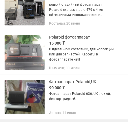
редкий студийный фотоаппарат
Polaroid express studio 479 с 4 мя
объективами ,использовался в
фотостудиях в 90 е годы ,для фото на
Костанай, 20 июня
документы , производства Японии,для
ценителей данной техники.
Polaroid фотоаппарат
15 000 ₸
В идеальном состоянии, для коллекции
или для запчастей. Кассеты в
фотоаппарате нет!
Шымкент, 11 июля
Фотоаппарат Polaroid,UK
90 000 ₸
Фотоаппарат Polaroid 636, UK ,новый,
без картриджей.
Астана, 11 июля