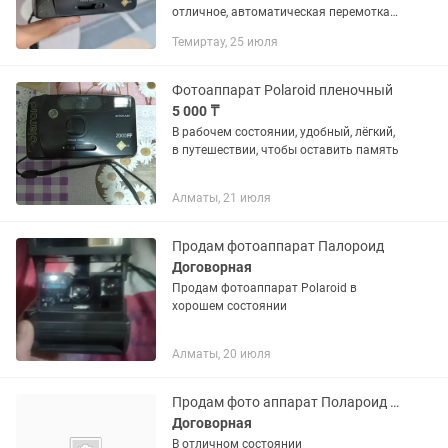
отличное, автоматическая перемотка
ленты, вспышка, всё остальное
Темиртау, 25 июля
работает безотказно Состояние
косметическое: немного стерт
логотип...
Фотоаппарат Polaroid пленочный
5 000 ₸
В рабочем состоянии, удобный, лёгкий,
в путешествии, чтобы оставить память
Алматы, 21 июля
Продам фотоаппарат Палороид
Договорная
Продам фотоаппарат Polaroid в
хорошем состоянии
Алматы, 20 июля
Продам фото аппарат Полароид первый выпуск
Договорная
В отличном состоянии