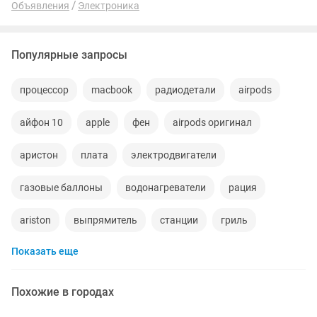
Объявления
Электроника
Популярные запросы
процессор
macbook
радиодетали
airpods
айфон 10
apple
фен
airpods оригинал
аристон
плата
электродвигатели
газовые баллоны
водонагреватели
рация
ariston
выпрямитель
станции
гриль
Показать еще
новые наушники
водонагреватель ariston
а5
karcher
nord
контроллер
ломбард
Похожие в городах