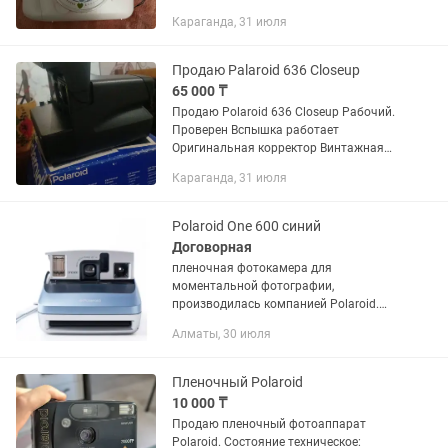
продам не дорого продаю из за
Караганда, 31 июля
ненадобности
Продаю Palaroid 636 Closeup
65 000 ₸
Продаю Polaroid 636 Closeup Рабочий.
Проверен Вспышка работает
Оригинальная корректор Винтажная
камера. Делает моментальное фото
Караганда, 31 июля
Polaroid One 600 синий
Договорная
пленочная фотокамера для
моментальной фотографии,
производилась компанией Polaroid.
Обтекаемые линии корпуса,
Алматы, 30 июля
компактный размер,
жидкокристаллический дисплей.
Обновленная модель, последняя из
Пленочный Polaroid
600-ой...
10 000 ₸
Продаю пленочный фотоаппарат
Polaroid. Состояние техническое: