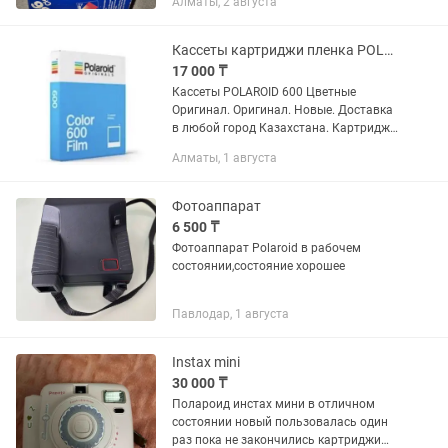
Алматы, 2 августа
Кассеты картриджи пленка POLAROID Полароид 600 636
17 000 ₸
Кассеты POLAROID 600 Цветные
Оригинал. Оригинал. Новые. Доставка
в любой город Казахстана. Картридж
для Polaroid 600 нового поколения. Эта
Алматы, 1 августа
кассета polaroid проста в установке и
управлении....
Фотоаппарат
6 500 ₸
Фотоаппарат Polaroid в рабочем
состоянии,состояние хорошее
Павлодар, 1 августа
Instax mini
30 000 ₸
Полароид инстах мини в отличном
состоянии новый пользовалась один
раз пока не закончились картриджи