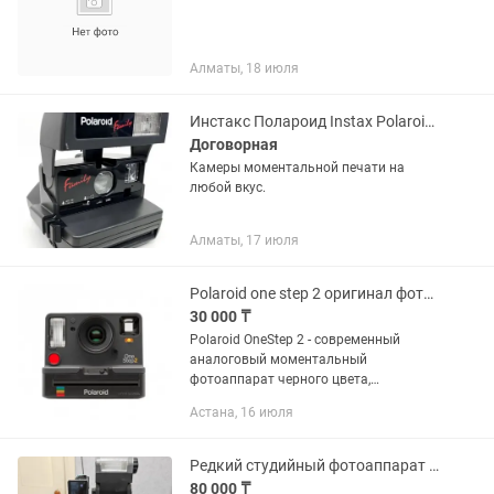
Алматы, 18 июля
Инстакс Полароид Instax Polaroid фотоаппараты моментальной печати
Договорная
Камеры моментальной печати на
любой вкус.
Алматы, 17 июля
Polaroid one step 2 оригинал фотоаппарат
30 000 ₸
Polaroid OneStep 2 - современный
аналоговый моментальный
фотоаппарат черного цвета,
созданный по аналогу классических
Астана, 16 июля
фотокамер мгновенной печати и
сочетающий в себе классический
квадратный кадр...
Редкий студийный фотоаппарат Pilaroid studio express 479
80 000 ₸