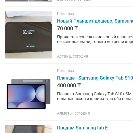
Реклама
Новый Планшет дешево, Samsung 
70 000 ₸
Продается совершенно новый планшет. 6
не использовали, только вскрыли кор
маленький дефект, чуть...
Астана, сегодня
Реклама
Планшет Samsung Galaxy Tab S10
400 000 ₸
Планшет Samsung Galaxy Tab S10+ SM-
подарок чехол и клавиатура оба нова
июня на гарантия год Чехол...
Алматы, сегодня
Продам Samsung tab E