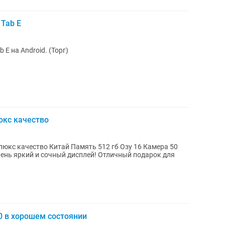
Tab E
E на Android. (Торг)
люкс качество
a люкс качество Китай Память 512 гб Озу 16 Камера 50
ень яркий и сочный дисплей! Отличный подарок для
0 в хорошем состоянии