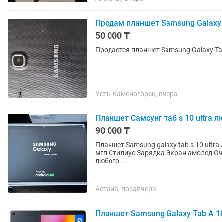
Продам планшет Samsung Galaxy 
50 000 ₸
Продается планшет Samsung Galaxy Tab 
Усть-Каменогорск, вчера
Планшет Самсунг таб s 10 ultra 
90 000 ₸
Планшет Samsung galaxy tab s 10 ultr
мгп Стилиус Зарядка Экран амолед Оч
любого...
Астана, позавчера
Планшет Samsung Galaxy Tab A 1