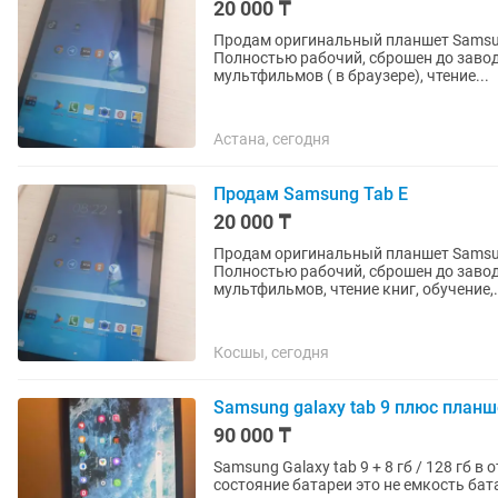
20 000 ₸
Продам оригинальный планшет Samsun
Полностью рабочий, сброшен до заводских настроек. Для чего 
мультфильмов ( в браузере), чтение...
Астана, сегодня
Продам Samsung Tab E
20 000 ₸
Продам оригинальный планшет Samsun
Полностью рабочий, сброшен до завод
мультфильмов, чтение книг, обучение,.
Косшы, сегодня
Samsung galaxy tab 9 плюс планш
90 000 ₸
Samsung Galaxy tab 9 + 8 гб / 128 гб 
состояние батареи это не емкость ба