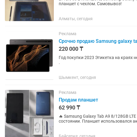
планшет с чехлом. Самовывоз!
Алматы, сегодня
Реклама
Срочно продаю Samsung galaxy tab 
220 000 ₸
Год покупки 2023 Этикетка на краях не сорвана Царапин нету Память 256/
.
Шымкент, сегодня
Реклама
Продам планшет
62 990 ₸
🔥 Samsung Galaxy Tab A9 8/128GB LTE 🔥 Продам Samsung Galaxy Tab A9 в отл
состоянии. Планшет использовался ак
нет. 📱 Характеристики: •...
Байсерке, сегодня