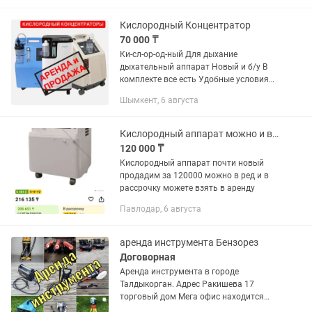
литров. Ко всем аппаратам идут...
Кислородный Концентратор
70 000 ₸
Ки-сл-ор-од-ный Для дыхание
дыхательный аппарат Новый и б/у В
комплекте все есть Удобные условия
для покупки Много видов есть
Шымкент, 6 августа
Подробнее по телефону звоните Ко-нц-
ен-тр-ат-ор
Кислородный аппарат можно и в аренду
120 000 ₸
Кислородный аппарат почти новый
продадим за 120000 можно в ред и в
рассрочку можете взять в аренду
Павлодар, 6 августа
аренда инструмента Бензорез
Договорная
Аренда инструмента в городе
Талдыкорган. Адрес Ракишева 17
торговый дом Мега офис находится
сбоку в переулке между Ракишева и