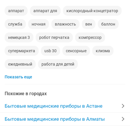
аппарат
аппарат для
кислородный концетратор
служба
ночная
влажность
вен
баллон
немецкая 3
робот перчатка
компрессор
супермаркета
usb 30
сенсорные
клизма
ежедневный
работа для детей
Показать еще
квартира 1 комната
овощ
столовые предметы
тендеры
платяной
мясо
охранник
Похожие в городах
очистка воды
ремонт комнат
Бытовые медицинские приборы в Астане
кушетка для массажа
работа на 4 часа
15 школа
Бытовые медицинские приборы в Алматы