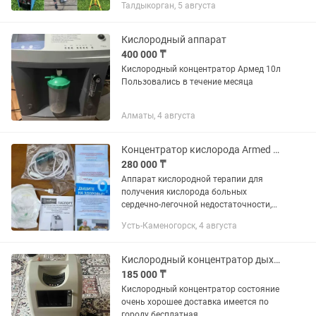
Талдыкорган, 5 августа
Конаева -Отбойные молотки 7000
-Виброплиты 10000 --Трамбовщик...
Кислородный аппарат
400 000 ₸
Кислородный концентратор Армед 10л
Пользовались в течение месяца
Алматы, 4 августа
Концентратор кислорода Armed 8F-5
280 000 ₸
Аппарат кислородной терапии для
получения кислорода больных
сердечно-легочной недостаточности,
заболеваний органов
Усть-Каменогорск, 4 августа
дыхания:астма,Хобл,силикоз,онкологи
я,т.д Производительность5л/в
минуту.Куплен...
Кислородный концентратор дыхательный аппарат
185 000 ₸
Кислородный концентратор состояние
очень хорошее доставка имеется по
городу бесплатная