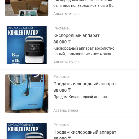
Кислородный аппарат состояние
отличное пользовались в сего 8-
дней.нахожусь первомайские пруды
Алматы, вчера
Реклама
Кислородный аппарат
80 000 ₸
Кислородный аппарат абсолютно
новый, пользовались все 4 раза.
Полный комплект, полностью в
Алматы, вчера
рабочем состоянии. Продаëм, так как
приобрели другой, более подходящий
именно под наши запросы. К самому...
Реклама
Продам кислородный аппарат
80 000 ₸
Продам Кислородный аппарат
Астана, вчера
Реклама
Продам кислородный аппарат
50 000 ₸