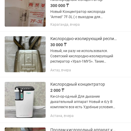
300 000 ₸
Новый Концентратор кислорода
"Armed" 7F-3L ( с выходом для
ингаляции. Аппарат в классическом
Караганда, вчера
исполнении и мощностью 3 л/мин
применяется для профилактики и
лечения заболеваний дыхательных
Кислородно-изолирующий респиратор Урал-1МУ5
путей
30 000 ₸
Новый, ни разу не использовался.
Советский кислородно-изолирующий
респиратор «Урал-1МУ5». Такие
аппараты принципиально отличаются
Актау, вчера
от привычных строительных масок или
гражданских противогазов — это...
Кислородный концентратор
2 000 ₸
Ки-сл-ор-од-ный Для дыхание
дыхательный аппарат Новый и б/у В
комплекте все есть Удобные условия
для покупки Много видов есть
Астана, вчера
Подробнее по телефону звоните Ко-нц-
ен-тр-ат-ор
Продам кислородный аппарат,контек 45