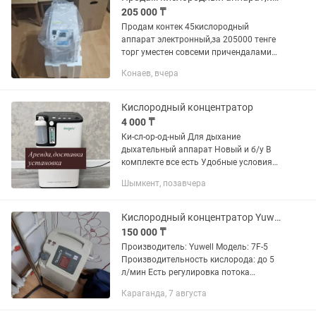
205 000 ₸
Продам контек 45кислородный
аппарат электронный,за 205000 тенге
торг уместен совсеми причендалами
или обменяю на игровой ноутбук
Конаев, вчера
Кислородный концентратор
4 000 ₸
Ки-сл-ор-од-ный Для дыхание
дыхательный аппарат Новый и б/у В
комплекте все есть Удобные условия
для покупки Много видов есть
Шымкент, позавчера
Подробнее по телефону звоните Ко-нц-
ен-тр-ат-ор
Кислородный концентратор Yuwell 7F-5
150 000 ₸
Производитель: Yuwell Модель: 7F-5
Производительность кислорода: до 5
л/мин Есть регулировка потока
Оснащён увлажнителем Встроенный
Караганда, 7 августа
счётчик часов работы Есть отдельный
выход для небулайзера Питание...