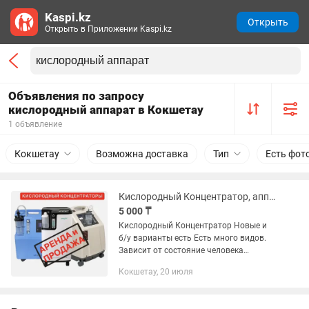
Kaspi.kz
Открыть
Открыть в Приложении Kaspi.kz
Объявления по запросу
кислородный аппарат в Кокшетау
1 объявление
Кокшетау
Возможна доставка
Тип
Есть фот
Кислородный Концентратор, аппарат для дыхания, дыхательный аппарат, ивл
5 000 ₸
Кислородный Концентратор Новые и
б/у варианты есть Есть много видов.
Зависит от состояние человека
Начинается от 70,000 тг Аренда и
Кокшетау, 20 июля
Продажа В комплекте все
необходимые есть ничего докупать...