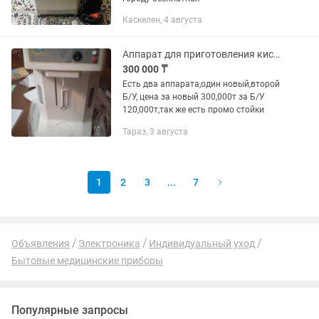
Каскелен, 4 августа
Аппарат для приготовления кислородного коктейля
300 000 ₸
Есть два аппарата,один новый,второй
Б/У, цена за новый 300,000т за Б/У
120,000т,так же есть промо стойки
Тараз, 3 августа
1
2
3
...
7
Объявления
Электроника
Индивидуальный уход
Бытовые медицинские приборы
Популярные запросы