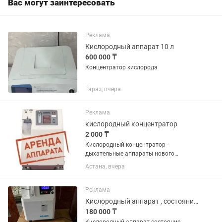
Вас могут заинтересовать
Реклама
Кислородный аппарат 10 л
600 000 ₸
Концентратор кислорода
Тараз, вчера
Реклама
кислородный концентратор
2 000 ₸
Кислородный концентратор -
дыхательные аппараты нового
поколения, выдающие максимальный
Астана, вчера
процент кислорода среди всех
аналогов с концентрацией 96-98%!
Производительность 3, 5 и 10 литров в
Реклама
минуту,...
Кислородный аппарат , состояние отличное
180 000 ₸