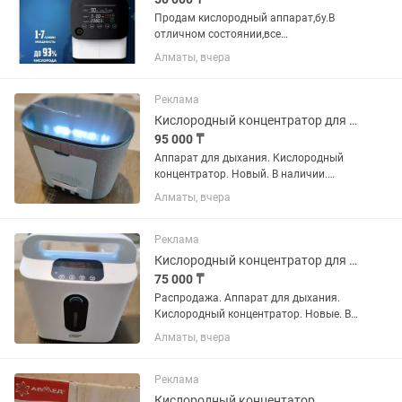
Продам кислородный аппарат,бу.В
отличном состоянии,все
комплектующие есть.Срочно нужны
Алматы, вчера
деньги.Не звонить!!!Пишите
Реклама
Кислородный концентратор для дыхания. Новый.
95 000 ₸
Аппарат для дыхания. Кислородный
концентратор. Новый. В наличии.
Отличного качества. Производство
Алматы, вчера
Китай заводской. Возможно в
рассрочку Каспи.
Реклама
Кислородный концентратор для дыхания. Новые.
75 000 ₸
Распродажа. Аппарат для дыхания.
Кислородный концентратор. Новые. В
наличии. Отличного качества.
Алматы, вчера
Возможно в рассрочку Каспи.
Реклама
Кислородный концентатор