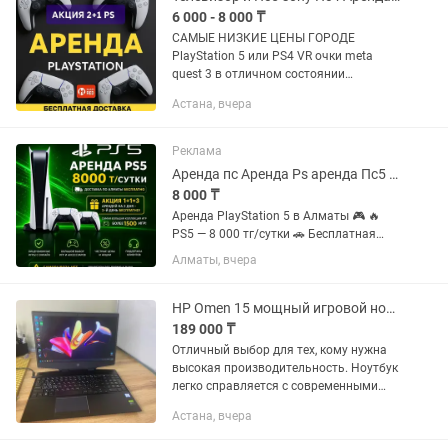
6 000 - 8 000 ₸
САМЫЕ НИЗКИЕ ЦЕНЫ ГОРОДЕ
PlayStation 5 или PS4 VR очки meta
quest 3 в отличном состоянии
ДОСТАВКА БЕСПЛАТНО АКЦИЯ
Астана, вчера
Доставим Установим Сами Можно
через KASPI оплатить QR Наличка как
удобно Игр...
Реклама
Аренда пс Аренда Ps аренда Пс5 аренда ps5 аренда ps 5 аренда PlayStation
8 000 ₸
Аренда PlayStation 5 в Алматы 🎮 🔥
PS5 — 8 000 тг/сутки 🚗 Бесплатная
доставка по Алматы 🎁 При аренде на
Алматы, вчера
2 суток — 3-и сутки бесплатно! САМАЯ
БОЛЬШАЯ КОЛЛЕКЦИЯ ИГР ТОЛЬКО У
НАС!!! 🔥🔥🔥 1. FIFA 26...
HP Omen 15 мощный игровой ноутбук для игр, работы и профессиональных
189 000 ₸
Отличный выбор для тех, кому нужна
высокая производительность. Ноутбук
легко справляется с современными
играми, монтажом видео,
Астана, вчера
программированием и инженерными
программами. Полностью обслужен и