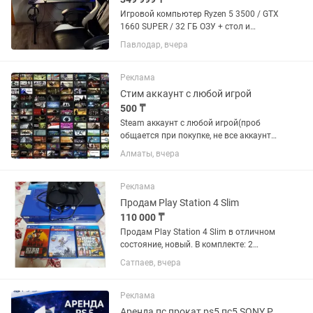
Игровой компьютер Ryzen 5 3500 / GTX
1660 SUPER / 32 ГБ ОЗУ + стол и
игровое кресло В ПОДАРОК! Цена: 350
Павлодар, вчера
000 тг (торг уместен) Продается
игровой компьютер в отличном
состоянии. Полностью...
Реклама
Стим аккаунт с любой игрой
500 ₸
Steam аккаунт с любой игрой(проб
общается при покупке, не все аккаунты
по 500) Легит ! АККАУНТЫ НЕ ОБЩИЕ ,
Алматы, вчера
ЛИЧНЫЕ С Steam Guard ! Есть гарантия
ПОЖИЗНЕННО,если что то случится то
поменяю аккаунт...
Реклама
Продам Play Station 4 Slim
110 000 ₸
Продам Play Station 4 Slim в отличном
состояние, новый. В комплекте: 2
оригинальных джойстика Диски с
Сатпаев, вчера
играми 4 игры: Red Dead Redemption 2
Gta 5 Premium Edition Horizon Zero
Dawn Spiderman -...
Реклама
Аренда пс прокат ps5 пс5 SONY PlayStation сони плейстейшн на дом