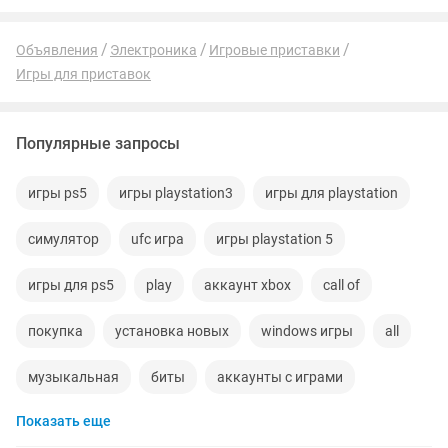
Объявления
Электроника
Игровые приставки
Игры для приставок
Популярные запросы
игры ps5
игры playstation3
игры для playstation
симулятор
ufc игра
игры playstation 5
игры для ps5
play
аккаунт xbox
call of
покупка
установка новых
windows игры
all
музыкальная
биты
аккаунты с играми
Показать еще
kaspersky
fast
air
motor