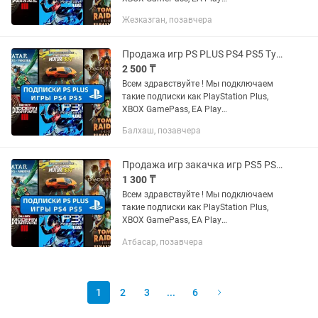
Устанавливаем любые игры с PS и
Жезказган, позавчера
XBOX STORE: FC25, WUKONG, ASTRO
BOT, UFC5, MORTAL KOMBAT 1, CALL OF
DUTY...
Продажа игр PS PLUS PS4 PS5 Турция Украина PSN PS Store Подписка Xbox
2 500 ₸
Всем здравствуйте ! Мы подключаем
такие подписки как PlayStation Plus,
XBOX GamePass, EA Play
Устанавливаем любые игры с PS и
Балхаш, позавчера
XBOX STORE: FC25, WUKONG, ASTRO
BOT, UFC5, MORTAL KOMBAT 1, CALL OF
DUTY...
Продажа игр закачка игр PS5 PS4 Подписки Extra Deluxe Xbox psn
1 300 ₸
Всем здравствуйте ! Мы подключаем
такие подписки как PlayStation Plus,
XBOX GamePass, EA Play
Устанавливаем любые игры с PS и
Атбасар, позавчера
XBOX STORE: FC25, WUKONG, ASTRO
BOT, UFC5, MORTAL KOMBAT 1, CALL OF
DUTY...
1
2
3
...
6