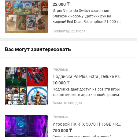
22 000 ₸
Игры Nintendo Switch состояние
близкое к новому! Детских рук не
видели! Red Dead Redemption 21 000 тг.
Super Mario Odyssey 21 000 тг. The
Кокшетау, 22 июля
Legend of Zelda: Breath of the Wild 21
000 тг. The Legend...
Вас могут заинтересовать
Реклама
Подписка Ps Plus Extra , Deluxe Ps4/Ps5
10 000 ₸
Подписка дает доступ на все эти игры,
так же сможете играть онлайн режиме.
Хорошо сэкономитьте если купите
Алматы, сегодня
подписку. Mortal Kombat 1, Cyberpunk
2077, Marvel Spider-Man (2018), Miles
Morales (2020)...
Реклама
Игровой ПК RTX 5070 Ti 16GB / Ryzen 7 5700X3D / 64GB / NVMe / Водянка,Wi-Fi
750 000 ₸