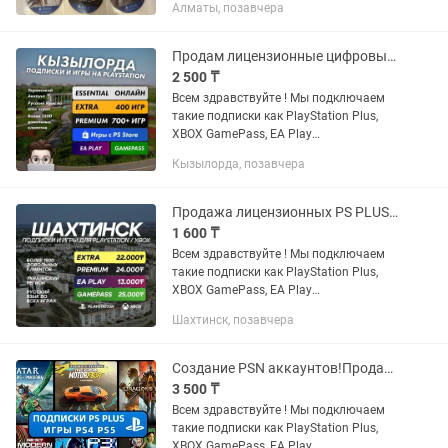
Алматы, позавчера
трещин, полностью рабочие. - Elden
Ring — 19 990...
Продам лицензионные цифровые игры Ps4/5 FC25,UFC,Wukong, Ps plus xbox
2 500 ₸
Всем здравствуйте ! Мы подключаем
такие подписки как PlayStation Plus,
XBOX GamePass, EA Play
Устанавливаем любые игры с PS и
Кызылорда, позавчера
XBOX STORE: FC25, WUKONG, ASTRO
BOT, UFC5, MORTAL KOMBAT 1, CALL OF
DUTY...
Продажа лицензионных PS PLUS игр на PS4, PS5 FIFA UFC GTA ПС4 ПС5 FC25 Xbox
1 600 ₸
Всем здравствуйте ! Мы подключаем
такие подписки как PlayStation Plus,
XBOX GamePass, EA Play
Устанавливаем любые игры с PS и
Шахтинск, позавчера
XBOX STORE: FC25, WUKONG, ASTRO
BOT, UFC5, MORTAL KOMBAT 1, CALL OF
DUTY...
Создание PSN аккаунтов!Продажа Игр Ps plus PS5 PS4 Gamepass xbox
3 500 ₸
Всем здравствуйте ! Мы подключаем
такие подписки как PlayStation Plus,
XBOX GamePass, EA Play