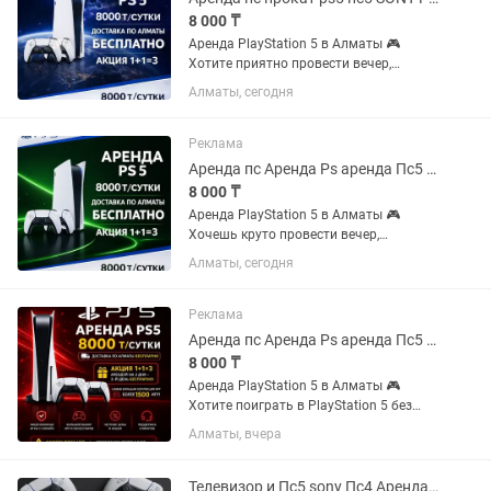
8 000 ₸
Аренда PlayStation 5 в Алматы 🎮
Хотите приятно провести вечер,
устроить игровой марафон или
Алматы, сегодня
порадовать гостей? Предлагаем
аренду PlayStation 5 — удобно, быстро
и с большим выбором игр ✨
Реклама
Стоимость...
Аренда пс Аренда Ps аренда Пс5 аренда ps5 аренда ps 5 аренда PlayStation
8 000 ₸
Аренда PlayStation 5 в Алматы 🎮
Хочешь круто провести вечер,
устроить игровой марафон или
Алматы, сегодня
порадовать друзей на мероприятии?
Арендуй PlayStation 5 у нас — быстро,
удобно и с большим выбором игр!...
Реклама
Аренда пс Аренда Ps аренда Пс5 аренда ps5 аренда ps 5 аренда PlayStation
8 000 ₸
Аренда PlayStation 5 в Алматы 🎮
Хотите поиграть в PlayStation 5 без
покупки консоли? Предлагаем аренду
Алматы, вчера
PS5 с бесплатной доставкой по
Алматы! 💰 Стоимость аренды: •
PlayStation 5 — 8 000 тг/сутки 🚗...
Телевизор и Пс5 sony Пс4 Аренда ps5 ps4