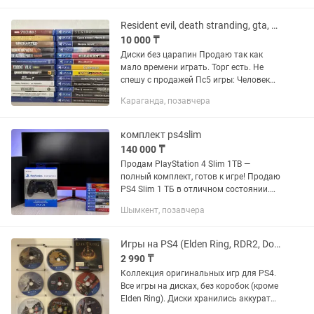
Арендуй PlayStation 5 у нас — быстро,
удобно и с большим выбором игр!...
Resident evil, death stranding, gta, uncharted, одни из нас, naruto, паук
10 000 ₸
Диски без царапин Продаю так как
мало времени играть. Торг есть. Не
спешу с продажей Пс5 игры: Человек
паук 2 13000 Death stranding 13000
Караганда, позавчера
Uncharted 9000 Одни из нас 1 12000
Одни из нас 2...
комплект ps4slim
140 000 ₸
Продам PlayStation 4 Slim 1TB —
полный комплект, готов к игре! Продаю
PS4 Slim 1 ТБ в отличном состоянии.
Консоль куплена недавно, полностью
Шымкент, позавчера
исправна, не вскрывалась — заводская
пломба на месте....
Игры на PS4 (Elden Ring, RDR2, Doom, Fallout, Assassin creed, и т.д.)
2 990 ₸
Коллекция оригинальных игр для PS4.
Все игры на дисках, без коробок (кроме
Elden Ring). Диски хранились аккуратно
в отдельном кейсе, без сколов и