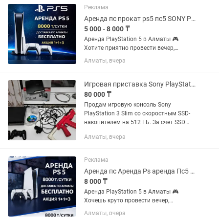
готов...
Реклама
Аренда пс прокат ps5 пс5 SONY PlayStation сони плейстейшн на дом
5 000 - 8 000 ₸
Аренда PlayStation 5 в Алматы 🎮
Хотите приятно провести вечер,
устроить игровой марафон или
Алматы, вчера
порадовать гостей? Предлагаем
аренду PlayStation 5 — удобно, быстро
и с большим выбором игр ✨
Игровая приставка Sony PlayStation 3 Slim 512GB SSD.Игры. ПО 4.80
Стоимость...
80 000 ₸
Продам игровую консоль Sony
PlayStation 3 Slim со скоростным SSD-
накопителем на 512 ГБ. За счет SSD
система работает максимально
Алматы, вчера
плавно, а игры загружаются в гораздо
быстрее стандартного жесткого...
Реклама
Аренда пс Аренда Ps аренда Пс5 аренда ps5 аренда ps 5 аренда PlayStation
8 000 ₸
Аренда PlayStation 5 в Алматы 🎮
Хочешь круто провести вечер,
устроить игровой марафон или
Алматы, вчера
порадовать друзей на мероприятии?