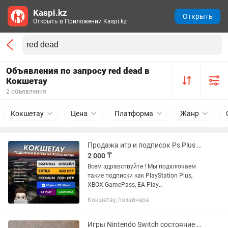
Kaspi.kz
Открыть
Открыть в Приложении Kaspi.kz
Объявления по запросу red dead в
Кокшетау
2 объявления
Кокшетау
Цена
Платформа
Жанр
Продажа игр и подписок Ps Plus PS5 PS4 Xbox (GTA UFC MK EXTRA PREMIUM)
2 000 ₸
Всем здравствуйте ! Мы подключаем
такие подписки как PlayStation Plus,
XBOX GamePass, EA Play
Устанавливаем любые игры с PS и
Кокшетау, позавчера
XBOX STORE: FC25, WUKONG, ASTRO
BOT, UFC5, MORTAL KOMBAT 1, CALL OF
DUTY...
Игры Nintendo Switch состояние близкое к новому!