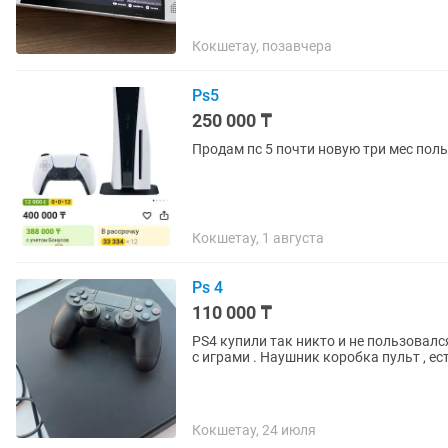
Кокшетау, позавчера
Ps5
250 000 ₸
Продам пс 5 почти новую три мес пол
Кокшетау, 1 августа
Ps 4
110 000 ₸
PS4 купили так никто и не пользовалс
с играми . Наушник коробка пульт , ес
Кокшетау, 24 июля