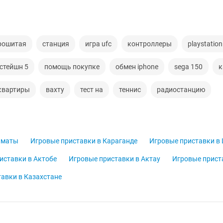
рошитая
станция
игра ufc
контроллеры
playstatio
стейшн 5
помощь покупке
обмен iphone
sega 150
к
квартиры
вахту
тест на
теннис
радиостанцию
лматы
Игровые приставки в Караганде
Игровые приставки в
иставки в Актобе
Игровые приставки в Актау
Игровые прист
авки в Казахстане