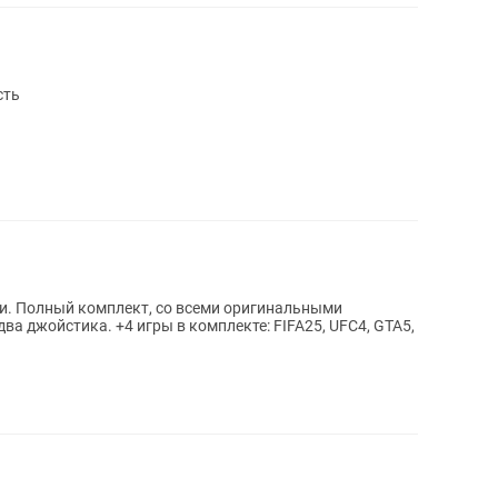
сть
ии. Полный комплект, со всеми оригинальными
ва джойстика. +4 игры в комплекте: FIFA25, UFC4, GTA5,