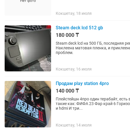
Кокшетау, 18 июля
Steam deck lcd 512 gb
180 000 ₸
Steam deck lcd на 500 ГБ, последняя р
Наклеена матовая пленка, и приклеен
проблем.
Кокшетау, 16 июля
Продам play station 4pro
140 000 ₸
Плейстейшн 4про один терабайт, есть встроенная 
такие как: ФИФА 23 Фар край 6 Горизонт Анчартед Гта5 Гранд туризмо 7 Юфс 4 Кабель п
и hdmi И три...
Кокшетау, 14 июля