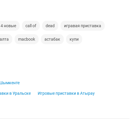
n 4 новые
call of
dead
игравая приставка
алта
macbook
астабак
купи
 Шымкенте
авки в Уральске
Игровые приставки в Атырау