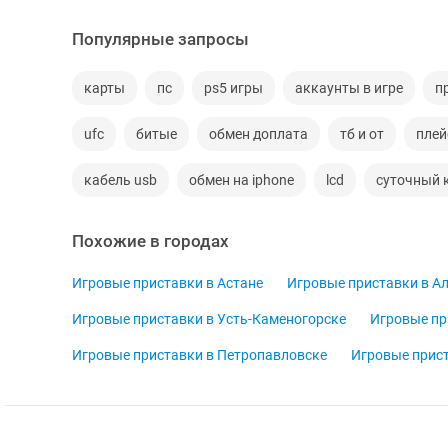
Популярные запросы
карты
пс
ps5 игры
аккаунты в игре
п
ufc
битые
обмен доплата
тб и от
плей
кабель usb
обмен на iphone
lcd
суточный 
Похожие в городах
Игровые приставки в Астане
Игровые приставки в А
Игровые приставки в Усть-Каменогорске
Игровые пр
Игровые приставки в Петропавловске
Игровые прист