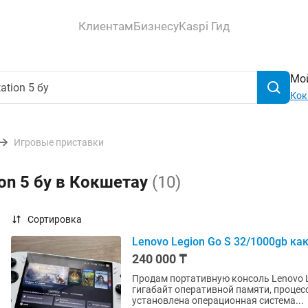
Клиентам
Бизнесу
Kaspi Гид
Мой
Кок
Игровые приставки
ion 5 бу в Кокшетау
(10)
Сортировка
Lenovo Legion Go S 32/1000gb ка
240 000 ₸
Продам портативную консоль Lenovo L
гигабайт оперативной памяти, процесс
установлена операционная система...