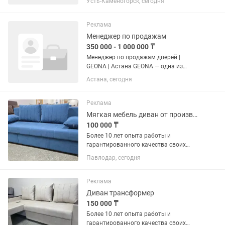
Усть-Каменогорск, сегодня
столовую «Оливье» по адресу: ул.
Казахстан, 64. Каждый день через
наши кухни проходят сотни людей....
Реклама
Менеджер по продажам
350 000 - 1 000 000 ₸
Менеджер по продажам дверей |
GEONA | Астана GEONA — одна из
крупнейших фабрик дверей на рынке
Астана, сегодня
СНГ с более чем 25-летней историей
производства. В Казахстане бренд
успешно работает уже более 10 лет и...
Реклама
Мягкая мебель диван от производителя без лишних наценок
100 000 ₸
Более 10 лет опыта работы и
гарантированного качества своих
изделий! Будем рады украсить ваш
Павлодар, сегодня
дом качественной и комфортной
мебелью! Диваны еврокнижка новые
от производителя без лишней наценки!
Реклама
В...
Диван трансформер
150 000 ₸
Более 10 лет опыта работы и
гарантированного качества своих