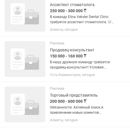
🚶♂️...
Ассистент стоматолога
250 000 - 300 000 ₸
В команду Elina Veksler Dental Clinic
требуется ассистент стоматолога. 🦷
Мы ищем не просто ассистента, а
Алматы, сегодня
человека, который любит свою
профессию, ответственно относится к
работе и хочет развиваться...
Реклама
Продавец-консультант
150 000 - 160 000 ₸
В нашу дружную команду требуется
продавец-консультант! Условия:
График работы: 5/2 Рабочее время: с
Усть-Каменогорск, сегодня
09:00 до 19:00 Стабильная и
своевременная выплата заработной
платы Комфортные условия труда ...
Реклама
Торговый представитель
200 000 - 600 000 ₸
Обязанности: Активный поиск и
привлечение новых клиентов
(магазины, минимаркеты,
Алматы, сегодня
супермаркеты, торговые точки).
Проведение переговоров с