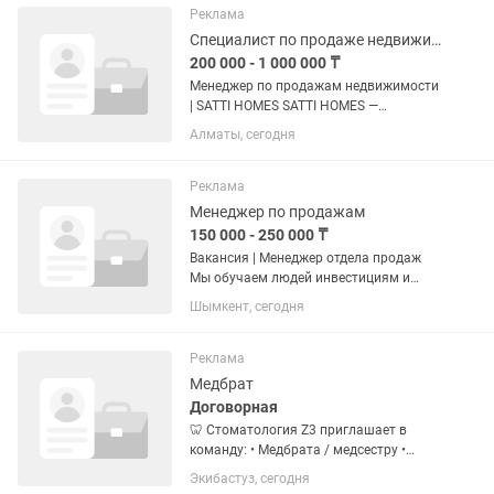
руководителями и владельцами
Реклама
торговых точек. Презентация...
Специалист по продаже недвижимости
200 000 - 1 000 000 ₸
Менеджер по продажам недвижимости
| SATTI HOMES SATTI HOMES —
компания, которая помогает людям
Алматы, сегодня
приобрести недвижимость в Алматы
напрямую от застройщиков. Мы
работаем только с официальными
Реклама
партнерами,...
Менеджер по продажам
150 000 - 250 000 ₸
Вакансия | Менеджер отдела продаж
Мы обучаем людей инвестициям и
помогаем грамотно управлять
Шымкент, сегодня
личными финансами. Сейчас
расширяем отдел продаж и ищем
менеджера, который умеет общаться с
Реклама
людьми и...
Медбрат
Договорная
🦷 Стоматология Z3 приглашает в
команду: • Медбрата / медсестру •
Опыт работы — от 1 года 💰
Экибастуз, сегодня
Заработная плата: от 180000 и выше +