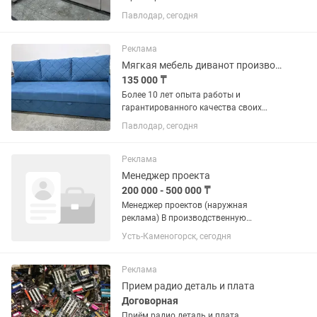
изделий! Будем рады украсить ваш
Павлодар, сегодня
дом качественной и комфортной
мебелью! Диван трансформер
еврокнижка В наличии в выставочном
Реклама
зале по...
Мягкая мебель диванот производителя без лишних наценок !
135 000 ₸
Более 10 лет опыта работы и
гарантированного качества своих
изделий! Будем рады украсить ваш
Павлодар, сегодня
дом качественной и комфортной
мебелью! Диван еврокнижка с локтями
В наличии в выставочном зале по...
Реклама
Менеджер проекта
200 000 - 500 000 ₸
Менеджер проектов (наружная
реклама) В производственную
компанию, занимающуюся
Усть-Каменогорск, сегодня
изготовлением наружной рекламы,
требуется менеджер проектов.
Обязанности: Ведение заказов от
Реклама
получения заявки до полной...
Прием радио деталь и плата
Договорная
Приём радио деталь и плата