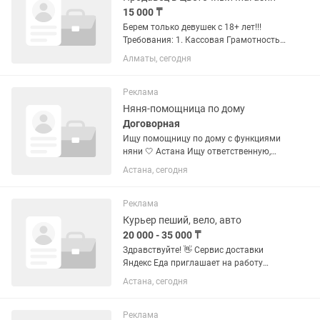
15 000 ₸
Берем только девушек с 18+ лет!!!
Требования: 1. Кассовая Грамотность
2. Ответственность 3. Чистоплотность
Алматы, сегодня
4. Любовь к цветам (🥹💐) 5. Честность
6. Отзывчивость и хорошее отношение
к покупателю 7....
Реклама
Няня-помощница по дому
Договорная
Ищу помощницу по дому с функциями
няни 🤍 Астана Ищу ответственную,
чистоплотную и добрую помощницу.
Астана, сегодня
Обязанности: • поддерживающая
уборка дома; • приготовление простой
домашней еды; • помощь с...
Реклама
Курьер пеший, вело, авто
20 000 - 35 000 ₸
Здравствуйте! 👋 Сервис доставки
Яндекс Еда приглашает на работу
курьеров в следующих городах
Астана, сегодня
Казахстана: 📍 Алматы 📍 Астана 📍
Шымкент 📍 Актобе 📍 Атырау 📍 Актау
📍 Костанай 📍 Караганда 📍 Павлодар
Реклама