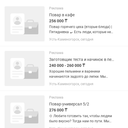
Реклама
Повар в кафе
256 000 ₸
Повар горячего цеха (вторые блюда) |
Пятидневка 🍳 Есть люди, которые не
любят суету. А есть те, кому нравится,
Усть-Каменогорск, сегодня
когда к открытию всё готово, блюда
получаются именно такими, как
должны быть, а гости...
Реклама
Заготовщик теста и начинок в пельменный цех
240 000 - 260 000 ₸
Хорошие пельмени и вареники
начинаются задолго до лепки. Мы
ищем человека, который любит
Усть-Каменогорск, сегодня
порядок, умеет работать с продуктами
и понимает, что именно качественная
заготовка — основа вкусной...
Реклама
Повар-универсал 5/2
276 000 ₸
🍲 Любите готовить так, чтобы людям
было вкусно? Тогда нам по пути. Мы
ищем повара с графиком 5/2 в