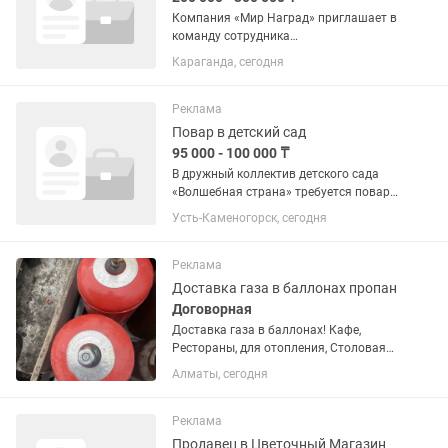
Компания «Мир Наград» приглашает в
команду сотрудника
производственного цеха. Мы
Караганда, сегодня
занимаемся изготовлением наградной
и сувенирной продукции. Ищем
ответственного сотрудника, который
Реклама
готов совмещать...
Повар в детский сад
95 000 - 100 000 ₸
В дружный коллектив детского сада
«Волшебная страна» требуется повар.
👩🍳 Обязанности: Приготовление
Усть-Каменогорск, сегодня
вкусных и качественных блюд
согласно утверждённому меню.
Соблюдение санитарных норм и
Реклама
правил. ...
Доставка газа в баллонах пропан
Договорная
Доставка газа в баллонах! Кафе,
Рестораны, для отопления, Столовая
оптовикам хорошая скидка Быстрая
Алматы, сегодня
доставка и установка бесплатно
Звоните заказывайте будем рады
Время работы 9.00 до 19:00 Продаём...
Реклама
Продавец в Цветочный Магазин