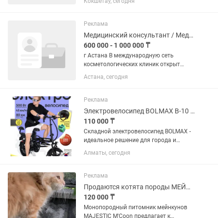
Кокшетау, сегодня
— от 20 000 тг в день⚡ Моментальные
выплаты ✅ Возраст 18+✅ Работа на
личном автомобиле✅ Свободный...
Реклама
Медицинский консультант / Медсестра
600 000 - 1 000 000 ₸
г Астана В международную сеть
косметологических клиник открыт
набор на вакансию Медицинский
Астана, сегодня
консультант Что предлагаем: •
зарплата от 600.000 до 1.000.000
(оклад 300.000 тг + бонусы) • график
Реклама
на...
Электровелосипед BOLMAX B-10 14 дюйм 2026 14 дюймов черный
110 000 ₸
Складной электровелосипед BOLMAX -
идеальное решение для города и
отдыха Компактный и мощный
Алматы, сегодня
электровелосипед BOLMAX создан для
ежедневных поездок, работы курьером
и активного отдыха. Благодаря...
Реклама
Продаются котята породы МЕЙН-КУН
120 000 ₸
Монопородный питомник мейнкунов
MAJESTIC M'Coon предлагает к