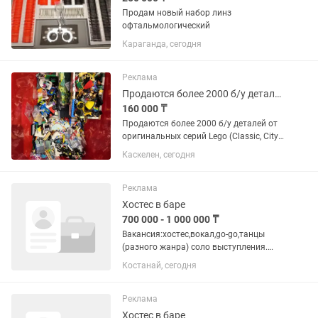
Продам новый набор линз
офтальмологический
Караганда, сегодня
Реклама
Продаются более 2000 б/у деталей от оригинальных серий Lego
160 000 ₸
Продаются более 2000 б/у деталей от
оригинальных серий Lego (Classic, City,
Creator, Ninjago, Marvel, DOTS, Friends,
Каскелен, сегодня
Technic, Speed Champions, Minecraft,
Disney Princess). Также имеются
оригинальные...
Реклама
Хостес в баре
700 000 - 1 000 000 ₸
Вакансия:хостес,вокал,go-go,танцы
(разного жанра) соло выступления.
Работа в топовых клубах Турции
Костанай, сегодня
Открываем набор коммуникабельных
и ярких девушек для работы в Турции.
Гарантируем легальное...
Реклама
Хостес в баре