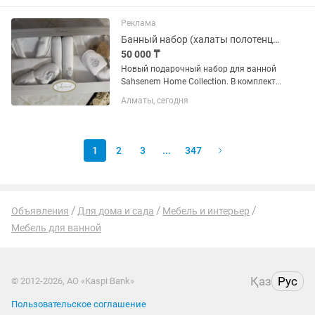
коммерческом объекте Оплата:
Электрик 20 000 в день Если умеете
Реклама
правильно...
Банный набор (халаты полотенца тапочки), 8 предметов, Турция
50 000 ₸
Новый подарочный набор для ванной
Sahsenem Home Collection. В комплект
входит: • 2 вафельных хлопковых
Алматы, сегодня
халато; • 2 полотенца 50×90 см; • 2
банных полотенца 70×140 см; • 2 пары
домашних тапочек. ✔️...
1
2
3
...
347
Объявления
Для дома и сада
Мебель и интерьер
Мебель для ванной
Қаз
Рус
© 2012-2026, АО «Kaspi Bank»
Пользовательское соглашение