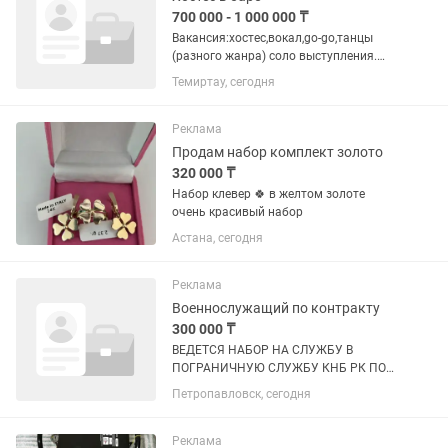
700 000 - 1 000 000 ₸
Вакансия:хостес,вокал,go-go,танцы
(разного жанра) соло выступления.
Работа в топовых клубах Турции
Темиртау, сегодня
Открываем набор коммуникабельных
и ярких девушек для работы в Турции.
Гарантируем легальное...
Реклама
Продам набор комплект золото
320 000 ₸
Набор клевер 🍀 в желтом золоте
очень красивый набор
Астана, сегодня
Реклама
Военнослужащий по контракту
300 000 ₸
ВЕДЕТСЯ НАБОР НА СЛУЖБУ В
ПОГРАНИЧНУЮ СЛУЖБУ КНБ РК ПО
СЕВЕРО-КАЗАХСТАНСКОЙ ОБЛАСТИ
Петропавловск, сегодня
Приглашаются: военнослужащие по
контракту; офицеры запаса; мужчины
и женщины. фельдшеры женщины
Реклама