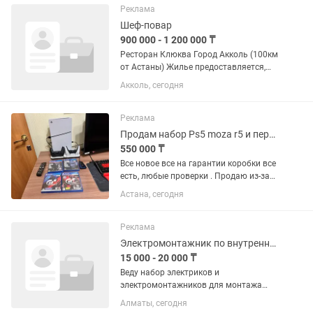
зарабатывать уже сейчас! 💰 Доход...
Реклама
Шеф-повар
900 000 - 1 200 000 ₸
Ресторан Клюква Город Акколь (100км
от Астаны) Жилье предоставляется,
одноместный номер в гостинице.
Акколь, сегодня
Зарплата раз в неделю Оплата за
смену 25-30 График 5/2 либо 6/1 с
11:00 до 23:30 Кухня...
Реклама
Продам набор Ps5 moza r5 и переходник для руля brook Ras1ution 2
550 000 ₸
Все новое все на гарантии коробки все
есть, любые проверки . Продаю из-за
ненадобности. Разумный торг ,
Астана, сегодня
убедительная просьба глупости не
писать деньгами не пугать , копейки не
предлагать. Звонить на...
Реклама
Электромонтажник по внутренним электрическим сетям
15 000 - 20 000 ₸
Веду набор электриков и
электромонтажников для монтажа
силовых кабелей освещения, кабелей
Алматы, сегодня
розеточных и слаботочных групп на