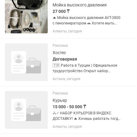
Условия...
Мойка высокого давления
27 000 ₸
🔥 Мойка высокого давления AVT-3800
с пеногенератором 🚗 Хотите мыть
автомобиль как на профессиональной
Алматы, сегодня
автомойке и не переплачивать каждый
раз? Мойка высокого давления AVT-
3800 быстро удаляет грязь,...
Реклама
Хостес
Договорная
🇹🇷 Работа в Турции | Официальное
трудоустройство Открыт набор
девушек на работу в Турции. Мы
Астана, сегодня
предлагаем: • Официальное
трудоустройство по рабочей визе. •
Заработная плата от 1 500 до 2 000
Реклама
USD. •...
Курьер
15 000 - 50 000 ₸
🚴♂️ НАБОР КУРЬЕРОВ В ЯНДЕКС
ДОСТАВКУ! 🔥 Хочешь работать тогда,
когда удобно тебе, и получать деньги
Алматы, сегодня
за выполненные заказы? Подключайся
к Яндекс Доставке и начинай