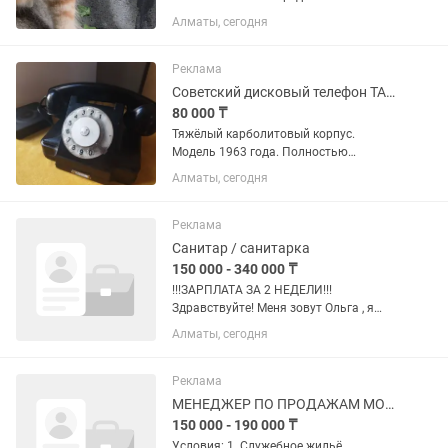
продаже котят породы Мейн-Кун.
Алматы, сегодня
Котики классические. Кошечки-
полидакты Возраст 3 месяца. Окрас-
рыжий. Цвет яркий, насыщенный.
Реклама
котята...
Советский дисковый телефон ТАН-6 1963 года
80 000 ₸
Тяжёлый карболитовый корпус.
Модель 1963 года. Полностью
рабочий. Угольный микрофон заменён
Алматы, сегодня
на совместимый электретный.
Дисковый набор работает. SIP-адаптер
Grandstream HT802 конвертирует
Реклама
импульсный...
Санитар / санитарка
150 000 - 340 000 ₸
!!!ЗАРПЛАТА ЗА 2 НЕДЕЛИ!!!
Здравствуйте! Меня зовут Ольга , я
являюсь сотрудником кадрового
Алматы, сегодня
отдела компании “Серебряный Век”.
Немного фактов о нас: 1.
Международная компания
Реклама
“Серебряный век”...
МЕНЕДЖЕР ПО ПРОДАЖАМ МОБИЛЬНОЙ ТЕХНИКИ
150 000 - 190 000 ₸
Условия: 1. Служебное жильё