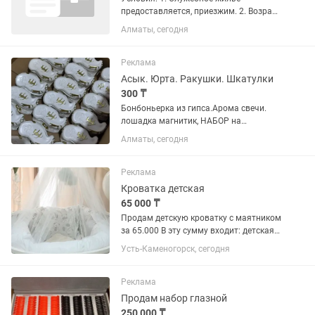
предоставляется, приезжим. 2. Возраст
не имеет значения ( по студентам
Алматы, сегодня
набор закончен) 3. Одновременно
обучаем, стажируем, и присваиваем
должность. 4. В наличии есть...
Реклама
Асык. Юрта. Ракушки. Шкатулки
300 ₸
Бонбоньерка из гипса.Арома свечи.
лошадка магнитик, НАБОР на
кыркынан шыгару...Ассортиментов
Алматы, сегодня
много, если вам на подарок сделаем
женский набор по вашему выбору...
Дизайн по вашему желанию, любой...
Реклама
Кроватка детская
65 000 ₸
Продам детскую кроватку с маятником
за 65.000 В эту сумму входит: детская
кроватка, набор бортиков вместе с
Усть-Каменогорск, сегодня
одеялом и подушечкой, два
электрических молокоотсоса, матрасик
в кроватку для первого и...
Реклама
Продам набор глазной
250 000 ₸