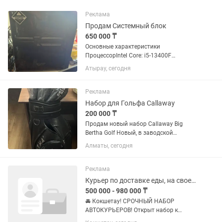
Реклама
Продам Системный блок
650 000 ₸
Основные характеристики
ПроцессорIntel Core: i5-13400F
Поколение процессора: Intel 13th
Атырау, сегодня
Количество ядер процессора: 10 ядер
Базовая частота процессора: 2500 МГц
Максимальная частота процессора:
Реклама
4600...
Набор для Гольфа Callaway
200 000 ₸
Продам новый набор Callaway Big
Bertha Golf Новый, в заводской
упаковке. Полный комплект клюшек
Алматы, сегодня
Callaway Big Bertha с фирменной
сумкой. Не использовался. Состояние:
новое. Бренд: Callaway. ...
Реклама
Курьер по доставке еды, на своей машине, Кокшетау
500 000 - 980 000 ₸
🚘 Кокшетау! СРОЧНЫЙ НАБОР
АВТОКУРЬЕРОВ! Открыт набор к
партнёру сервиса Яндекс.Еда. 💰 Доход