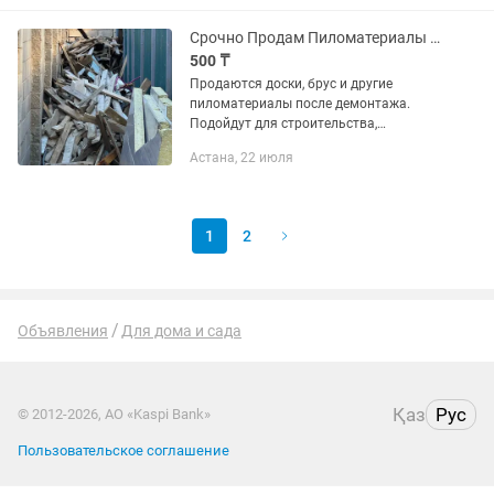
Срочно Продам Пиломатериалы Доски Брус Строительный Материал Стройматериалы
500 ₸
Продаются доски, брус и другие
пиломатериалы после демонтажа.
Подойдут для строительства,
опалубки, хозяйственных построек,
Астана, 22 июля
заборов и других работ. Разные
размеры и длины. Строительный
материал,...
1
2
Объявления
Для дома и сада
Қаз
Рус
© 2012-2026, АО «Kaspi Bank»
Пользовательское соглашение