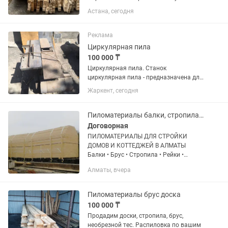
Обрезная 6метр от 90000 до тг куб.
Астана, сегодня
Звоните все размеры есть,цена
договорная!!! Доставка бесплатно по
городу Астана.!
Реклама
Циркулярная пила
100 000 ₸
Циркулярная пила. Станок
циркулярная пила - предназначена для
продольного и поперечного пиления
Жаркент, сегодня
пиломатериалов и изделий из дерева,
а также ДСП, МДФ и других подобных
материалов. Циркулярная пила...
Пиломатериалы балки, стропила, обрешетка, брус, обрезная не обрезная
Договорная
ПИЛОМАТЕРИАЛЫ ДЛЯ СТРОЙКИ
ДОМОВ И КОТТЕДЖЕЙ В АЛМАТЫ
Балки • Брус • Стропила • Рейки •
Обрешётка Всё для надёжного
Алматы, вчера
строительства из качественной сосны.
Дерево поставляется и
обрабатывается для вас...
Пиломатериалы брус доска
100 000 ₸
Продадим доски, стропила, брус,
необрезной тес. Распиловка по вашим