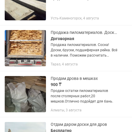
Усть-Каменогорск, 4 августа
Продажа пиломатериалов. Доски, бруски, подшиферная рейка.
Договорная
Продажа пиломатериалов. Сосна!
Доски, бруски, подшиферная рейка. Всё
в наличии. Поможем рассчитать
материал. Кредиты, рассрочка
Тараз, 4 августа
(ХоумКредит, Альфабанк).
Организациям и ТОО предоставляем
все документы.
Продам дрова в мешках
900 ₸
Продам остатки пиломатериалов
после столярных работ,20
мешков.Отлично подойдет для бань.
Алматы, 3 августа
Отдам даром доски для дров
Бесплатно