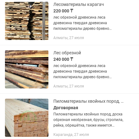
Лесоматериалы карагач
220 000 ₸
лес обрезной древесина леса
древесина твердая древесина
пиломатериалы дерево бревно
лесоматериалы лес пиломатериалы
Алматы, 27 июля
брус склад лесоматериалов Сухой лес
Сухой карагач
Лес обрезной
240 000 ₸
лес обрезной древесина леса
древесина твердая древесина
пиломатериалы дерево бревно
лесоматериалы лес пиломатериалы
Алматы, 27 июля
брус склад лесоматериалов Сухой лес
Сухой карагач
Пиломатериалы хвойных пород, доска обрезная необрезная, брусы стропила
Договорная
Пиломатериалы хвойных пород, доска
обрезная необрезная, брусы, стропила,
рейка, обрешётка, также имеется
доставка по городу и городам
Караганда, 27 июля
спутникам...