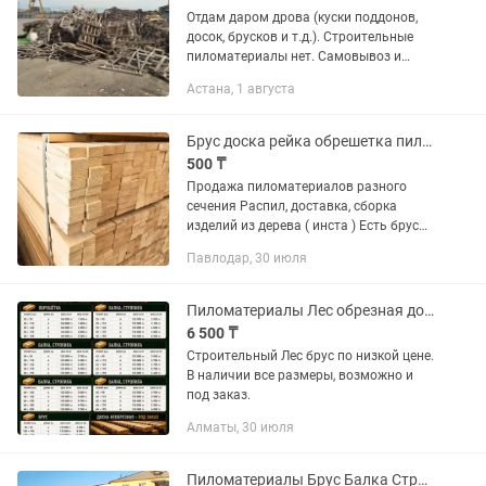
Отдам даром дрова (куски поддонов,
досок, брусков и т.д.). Строительные
пиломатериалы нет. Самовывоз и
само погрузка. Режим работы с 9.00 до
Астана, 1 августа
18.00. Воскресенье выходной, по
договоренности можно...
Брус доска рейка обрешетка пиломатериалы
500 ₸
Продажа пиломатериалов разного
сечения Распил, доставка, сборка
изделий из дерева ( инста ) Есть брус
камерной сушки строганный Любой
Павлодар, 30 июля
способ оплаты, документация Есть
местный строганный, Доступные...
Пиломатериалы Лес обрезная доска Брус
6 500 ₸
Строительный Лес брус по низкой цене.
В наличии все размеры, возможно и
под заказ.
Алматы, 30 июля
Пиломатериалы Брус Балка Стропила Доска