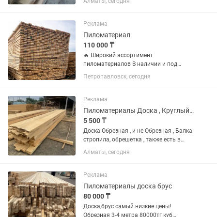
Алматы, сегодня
0-1 сорт
Реклама
Пиломатериал
110 000 ₸
🔥 Широкий ассортимент
пиломатериалов В наличии и под
заказ — подберём нужный размер под
Петропавловск, сегодня
любые задачи 👌 🚚 Организуем
доставку по городу и в районы Наш
материал отлично подходит для: —
Реклама
строительства...
Пиломатериалы Доска , Круглый лес
5 500 ₸
Доска Обрезная , и не Обрезная , Балка
стропила, обрешетка , также есть в
наличии Кругляк
Алматы, сегодня
Реклама
Пиломатериалы доска брус
80 000 ₸
Доска,брус самый низкие цены!
Обрезная 3-4 метра 80000тг куб