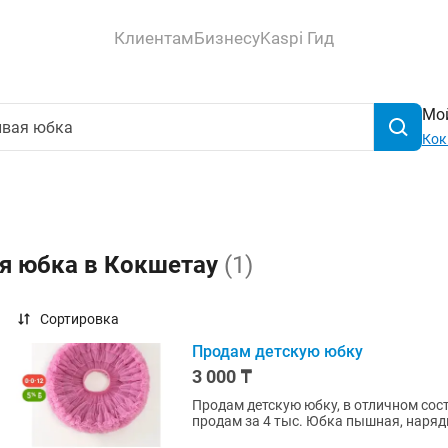
Клиентам
Бизнесу
Kaspi Гид
Мой
Кок
ая юбка в Кокшетау
(1)
Сортировка
Продам детскую юбку
3 000 ₸
Продам детскую юбку, в отличном сост
продам за 4 тыс. Юбка пышная, наряд