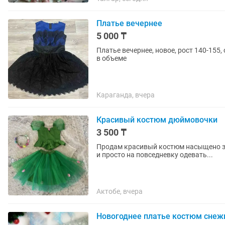
Платье вечернее
5 000 ₸
Платье вечернее, новое, рост 140-155
в объеме
Караганда, вчера
Красивый костюм дюймовочки
3 500 ₸
Продам красивый костюм насыщено зе
и просто на повседневку одевать...
Актобе, вчера
Новогоднее платье костюм снеж