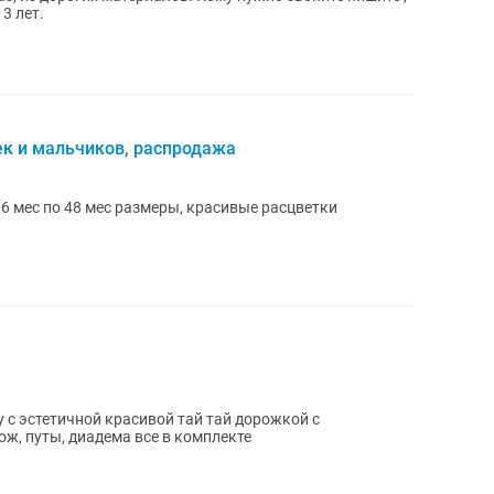
3 лет.
к и мальчиков, распродажа
 6 мес по 48 мес размеры, красивые расцветки
енду с эстетичной красивой тай тай дорожкой с
ж, путы, диадема все в комплекте