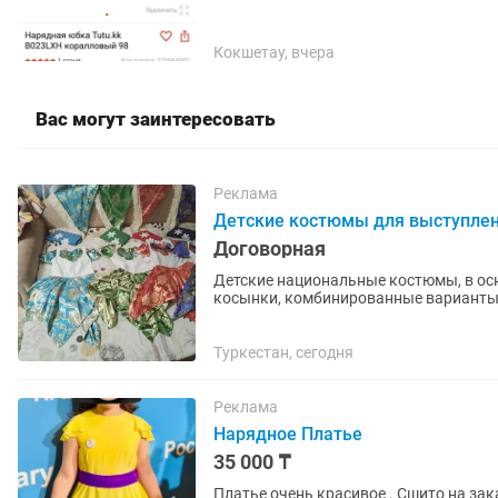
Кокшетау, вчера
Вас могут заинтересовать
Реклама
Детские костюмы для выступле
Договорная
Детские национальные костюмы, в осн
косынки, комбинированные варианты). Первый набор (12 шт.) включает платье, косы
сапожки. Цена за 1 шт. — 5 тысяч....
Туркестан, сегодня
Реклама
Нарядное Платье
35 000 ₸
Платье очень красивое . Сшито на зак