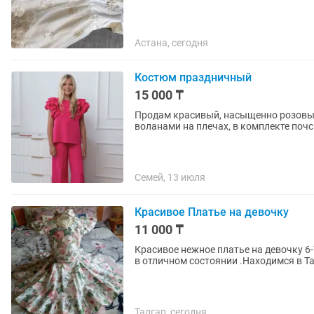
Астана, сегодня
Костюм праздничный
15 000 ₸
Продам красивый, насыщенно розовый 
воланами на плечах, в комплекте почс
Семей, 13 июля
Красивое Платье на девочку
11 000 ₸
Красивое нежное платье на девочку 6
в отличном состоянии .Находимся в Та
Талгар, сегодня