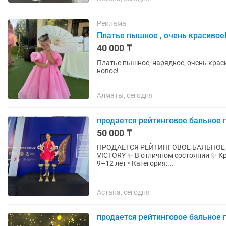
Реклама
Платье пышное , очень красивое
40 000 ₸
Платье пышное, нарядное, очень краси
новое!
Алматы, сегодня
продается рейтинговое бальное 
50 000 ₸
ПРОДАЕТСЯ РЕЙТИНГОВОЕ БАЛЬНОЕ ПЛАТЬЕ ✨ Индивидуальный пошив ✨ С
VICTORY ✨ В отличном состоянии ✨ Кра
9–12 лет • Категория:...
Астана, сегодня
продается рейтинговое бальное 