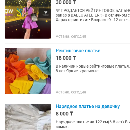
30 000 ₸
💜 ПРОДАЕТСЯ РЕЙТИНГОВОЕ БАЛЬНОЕ
заказ в BALLU ATELIER ✨ В отличном состоянии ✨ Красиво смотрится на паркете
Характеристики: • Возраст: 9–12 лет •..
Астана, сегодня
Рейтинговое платье
18 000 ₸
В наличии новые рейтинговые платья. 
8 лет Яркие, красивые
Астана, сегодня
Нарядное платье на девочку
8 000 ₸
Нарядное платье на 122 см(6-8 лет).В
замок.