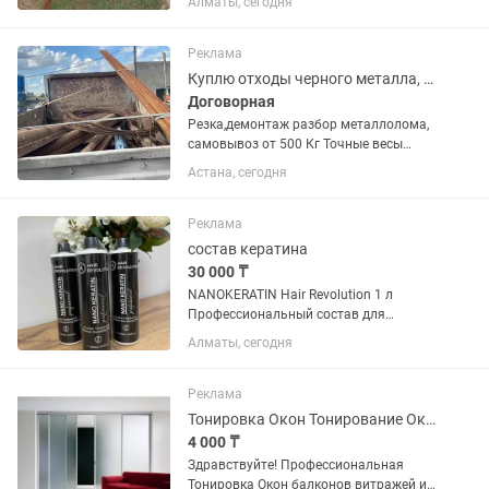
Алматы, сегодня
болады Касапшы Молда бар тегін
соямыз акысыз тез арада 15мин таза
жылдам жиіліктеп дайындап...
Реклама
Куплю отходы черного металла, цветного и деловой металл
Договорная
Резка,демонтаж разбор металлолома,
самовывоз от 500 Кг Точные весы
Наличка , Перечисление .
Астана, сегодня
Реклама
состав кератина
30 000 ₸
NANOKERATIN Hair Revolution 1 л
Профессиональный состав для
выпрямления и восстановления волос.
Алматы, сегодня
NANOKERATIN Hair Revolution —
инновационный состав без формалина
для глубокого восстановления и...
Реклама
Тонировка Окон Тонирование Окна Матовая Зеркальная пленка
4 000 ₸
Здравствуйте! Профессиональная
Тонировка Окон балконов витражей и