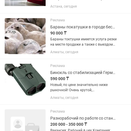
офисных перегородок. Любые виды
Астана, сегодня
пленок. Фотопечать Логотипа
Плотерная резка пленки. Гарантия 5
лет на материал и выполненные
Реклама
работы....
Бараны покатушки в городе бесплатная доставка. Г. Алматы
90 000 ₸
Бараны токтушки имеется услуга резки
на месте продажи а также с выездом
забой по исламу.
Алматы, сегодня
Реклама
Бинокль со стабилизацией Германия
590 000 ₸
Новый, по цене значительно ниже
рыночной! Очень крутой,
инновационный бинокль , Германия !
Алматы, сегодня
Бинокль со стабилизацией
изображения для наблюдений без
дрожания. Многослойное покрытие
Реклама
ALPEN UBX для...
Разнорабочий по работе со станками
200 000 - 350 000 ₸
Вакансия: Рабочий в цех Компания: