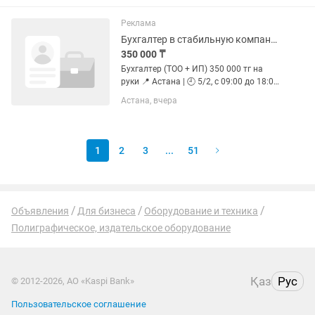
стола: 1600×6400 мм Источник
плазмы: Hypertherm Powermax 65 (65А)
Реклама
Толщина...
Бухгалтер в стабильную компанию
350 000 ₸
Бухгалтер (ТОО + ИП) 350 000 тг на
руки 📍 Астана | 🕘 5/2, с 09:00 до 18:00
| Работа в офисе Ищем бухгалтера,
Астана, вчера
который любит порядок, точность и
спокойную работу. Мы не ищем
человека, который будет...
1
2
3
...
51
Объявления
Для бизнеса
Оборудование и техника
Полиграфическое, издательское оборудование
Қаз
Рус
© 2012-2026, АО «Kaspi Bank»
Пользовательское соглашение