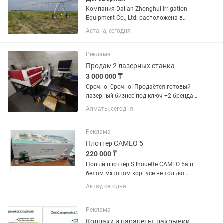
Компания Dalian Zhonghui Irrigation
Equipment Co., Ltd. расположена в
красивом прибрежном китайском
Астана, сегодня
городе Далянь. Это
высокотехнологичное предприятие,
специализирующееся на производстве
Реклама
и...
Продам 2 лазерных станка
3 000 000 ₸
Срочно! Срочно! Продаётся готовый
лазерный бизнес под ключ +2 бренда
Отличный вариант для тех, кто хочет
Алматы, сегодня
начать собственное производство без
долгого подбора оборудования,
настройки рабочих процессов...
Реклама
Плоттер CAMEO 5
220 000 ₸
Новый плоттер Silhouette CAMEO 5а в
белом матовом корпусе не только
поднимет ваш бизнес на новый
Актау, сегодня
уровень, но также стильно впишется в
ваш интерьер. Плоттер прорезает
материалы шириной до 30.5 см и...
Реклама
Колпаки и парапеты, накрывки на колонны и забор.