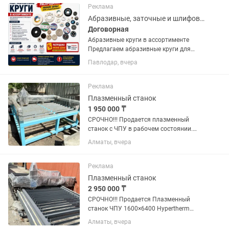
учиться и...
Реклама
Абразивные, заточные и шлифовальные круги по низкой цене, распродажа
Договорная
Абразивные круги в ассортименте
Предлагаем абразивные круги для
промышленного и бытового
Павлодар, вчера
применения. В наличии: —
Шлифовальные круги — Заточные
круги — Обдирочные круги — Отрезные
Реклама
круги по...
Плазменный станок
1 950 000 ₸
СРОЧНО!!! Продается плазменный
станок с ЧПУ в рабочем состоянии.
Отличный вариант для малого и
Алматы, вчера
среднего производства. Основные
характеристики: Размер рабочего
стола: 1550×3200 мм Источник
Реклама
плазмы:...
Плазменный станок
2 950 000 ₸
СРОЧНО!!! Продается Плазменный
станок ЧПУ 1600×6400 Hypertherm
Powermax 65 Основные
Алматы, вчера
характеристики: Размер рабочего