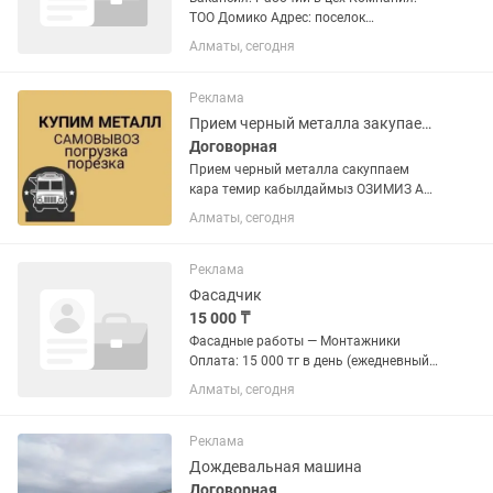
ТОО Домико Адрес: поселок
Кыргауылды по верхней трассе между
Алматы, сегодня
Алматой и каскеленом Обязанности:
Работа на производственной линии
Резка, Шлифовка и Сверление...
Реклама
Прием черный металла закупаем кара темир кабылдаймыз
Договорная
Прием черный металла сакуппаем
кара темир кабылдаймыз ОЗИМИЗ АП
КЕТЕМИЗ УЙДЕН АЛЫП КЕТУ ТЕГИН
Алматы, сегодня
ЛУБОЙ МЕТАЛ АЛАМЫЗ самовывоз в
алматы скупка металла Только
самовывоз кг Приём металл любого
Реклама
объёма...
Фасадчик
15 000 ₸
Фасадные работы — Монтажники
Оплата: 15 000 тг в день (ежедневный
расчет) Город: Алматы (жилые
Алматы, сегодня
комплексы 8–9 этажей) График:
Полный рабочий день Описание
работы: Монтаж фасадных систем из...
Реклама
Дождевальная машина
Договорная