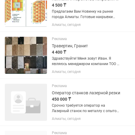
4 500 ₸
Предлагаем Вам Новинку на рынке
города Алматы. Готовые накрывки
колпаки на колонны, парапеты
Алматы, сегодня
накрывки на забор. Материал
изготовлен из полимерно — песчаного
композита. Очень легкие,
Реклама
долговечные,...
Травертин, Гранит
4 400 ₸
Здравствуйте! Меня зовут Иван. Я
являюсь менеджером компании ТОО «
Асыл Тас Даму». Компания уже много
Алматы, сегодня
лет занимается реализацией
облицовочного материала Гранит и
Травертин.У нас прямые поставки с...
Реклама
Оператор станков лазерной резки
450 000 ₸
Срочно требуется оператор на
Лазерный станок по металлу с опытом
работы и умением знанием чертежей и
Алматы, сегодня
подготовки. Требования Принял заказ
подготовил чертеж,выбрал нужную
толщину листа выполнил...
Реклама