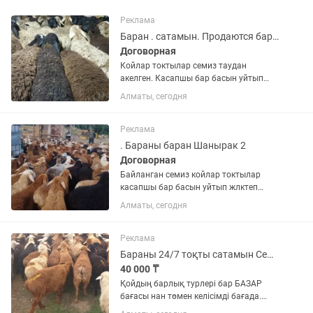
Реклама
Баран . сатамын. Продаются бараны
Договорная
Койлар токтылар семиз таудан
акелген. Касапшы бар басын уйтып
жлктеп береди тегин. Алуга- шалуга
Алматы, сегодня
болады.( 24/7) Продаются бараны всех
видов на любой вкус. Имеется
доставка бесплатная. г Алматы...
Реклама
. Бараны баран Шанырак 2
Договорная
Байланган семиз койлар токтылар
касапшы бар басын уйтып жлктеп
тазалап береди халал имеется
Алматы, сегодня
доставка бесплатно г Алматы имеется
услуга резки на месте продажи а также
с выездом за бой по Исламу...
Реклама
Бараны 24/7 тоқты сатамын Семіз еті дәмді.г Алматы Жайлау дан түскен.
40 000 ₸
Қойдың барлық турлері бар БАЗАР
бағасы нан төмен келісімді бағада.
Келіп таңдап тірілей Алуға - Шалуға