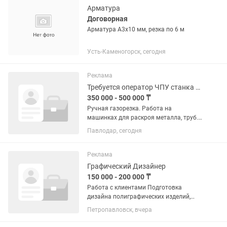
Арматура
Договорная
Арматура А3х10 мм, резка по 6 м
Усть-Каменогорск, сегодня
Реклама
Требуется оператор ЧПУ станка лазерной резки
350 000 - 500 000 ₸
Ручная газорезка. Работа на
машинках для раскроя металла, труб.
Работа на газоплазменных станках.
Павлодар, сегодня
Дисциплинированность, аккуратность.
Принимаем только на постоянную
работу, подработок нет! Нужен...
Реклама
Графический Дизайнер
150 000 - 200 000 ₸
Работа с клиентами Подготовка
дизайна полиграфических изделий,
рекламных вывесок, баннеров, макетов
Петропавловск, вчера
для лазерной резки. Главное - навыки
работы в Corel Draw, желание работать,