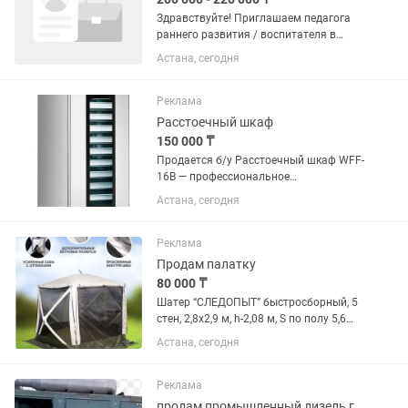
Здравствуйте! Приглашаем педагога
раннего развития / воспитателя в
детский центр «Оранжевый мир».
Астана, сегодня
РАБОТА НА ПОЛДНЯ. Группа детей 2,5-
3 года. Наш центр стабильно работает
17 лет. Мы помогаем детям...
Реклама
Расстоечный шкаф
150 000 ₸
Продается б/у Расстоечный шкаф WFF-
16B — профессиональное
оборудование для расстойки тестовых
Астана, сегодня
заготовок перед выпечкой хлеба,
булочек, круассанов, пиццы и другой
хлебобулочной продукции. Краткая...
Реклама
Продам палатку
80 000 ₸
Шатер “СЛЕДОПЫТ” быстросборный, 5
стен, 2,8х2,9 м, h-2,08 м, S по полу 5,6
кв.м PF-TOR-K05 Шатер «Следопыт» с
Астана, сегодня
автоматическим механизмом очень
быстро переводится из
транспортировочного состояния в...
Реклама
продам промышленный дизель генератор 200 кВт