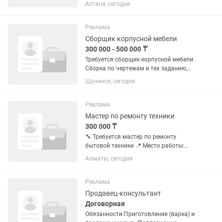
отзывами и привязками товаров на
Астана, сегодня
Каспий, важно знать казахский и
русский язык, быть шустрым,
рассматриваем на полный день,
Реклама
зарплата от...
Сборщик корпусной мебели
300 000 - 500 000 ₸
Требуется сборщик корпусной мебели.
Сборка по чертежам и тех заданию,
установка у заказчика, контроль
Щучинск, сегодня
качества, поддержание порядка при
сборке и на рабочем месте,
ответственность, аккуратность, и...
Реклама
Мастер по ремонту техники
300 000 ₸
🔧 Требуется мастер по ремонту
бытовой техники 📍 Место работы:
Алматы, мкр. Кулагер, ул. Казыбаева
Алматы, сегодня
270В, корпус 1 Мы — компания в сфере
e-commerce. Продаем товары через
Kaspi, Wildberries и...
Реклама
Продавец-консультант
Договорная
Обязанности:Приготовление (варка) и