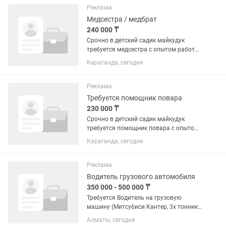
опытом работы, без вредных...
Реклама
Медсестра / медбрат
240 000 ₸
Срочно в детский садик майкудук
требуется медсестра с опытом работы
знания работы в садике рабочий день
Караганда, сегодня
первая смена с 7.30 до 15.00вторая
смена с 13.00-18.30 зарплата
120.000(пол дня)
Реклама
Требуется помощник повара
230 000 ₸
Срочно в детский садик майкудук
требуется помощник повара с опытом
работы шустрая чистоплотная
Караганда, сегодня
готовить салат заготовки делать
рабочий день с 7-18.00 5/2
Реклама
Водитель грузового автомобиля
350 000 - 500 000 ₸
Требуется Водитель на грузовую
машину (Митсубиси Кантер, 3х тонник
бортовой). Рабочий день 8.30-18.00.
Алматы, сегодня
Выходной воскресенье. Без