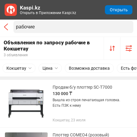
Kaspi.kz
Открыть
Открыть в Приложении Kaspi.kz
Объявления по запросу рабочие в
Кокшетау
3 объявления
Кокшетау
Цена
Возможна доставка
Есть фо
Продам б/у плоттер SC-T7000
130 000 ₸
Вышла из строя печатающая головка.
Есть ПЗК к нему
Кокшетау, 23 июля
Плоттер COMEO4 (розовый)