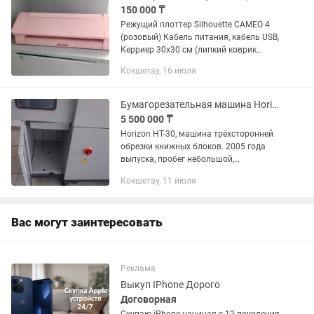
150 000 ₸
Режущий плоттер Silhouette CAMEO 4
(розовый) Кабель питания, кабель USB,
Керриер 30х30 см (липкий коврик
отсутствует), АвтоНож Новый,
Кокшетау, 16 июля
Чипированные переходники для ножей,
Bluetooth адаптер,...
Бумагорезательная машина Horizon HT-30, триммер
5 500 000 ₸
Horizon HT-30, машина трёхсторонней
обрезки книжных блоков. 2005 года
выпуска, пробег небольшой,
информация о кол-ве на фото. Торг.
Кокшетау, 11 июля
Вас могут заинтересовать
Реклама
Выкуп IPhone Дорого
Договорная