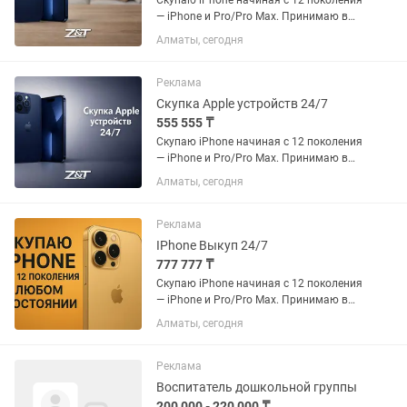
Скупаю iPhone начиная с 12 поколения
— iPhone и Pro/Pro Max. Принимаю в
любом состоянии: •Рабочие и
Алматы, сегодня
полностью исправные •С разбитым
экраном или корпусом •С проблемами,
блокировкой, без документов 💰...
Реклама
Скупка Apple устройств 24/7
555 555 ₸
Скупаю iPhone начиная с 12 поколения
— iPhone и Pro/Pro Max. Принимаю в
любом состоянии: •Рабочие и
Алматы, сегодня
полностью исправные •С разбитым
экраном или корпусом •С проблемами,
блокировкой, без документов 💰...
Реклама
IPhone Выкуп 24/7
777 777 ₸
Скупаю iPhone начиная с 12 поколения
— iPhone и Pro/Pro Max. Принимаю в
любом состоянии: •Рабочие и
Алматы, сегодня
полностью исправные •С разбитым
экраном или корпусом •С проблемами,
блокировкой, без документов 💰...
Реклама
Воспитатель дошкольной группы
200 000 - 220 000 ₸