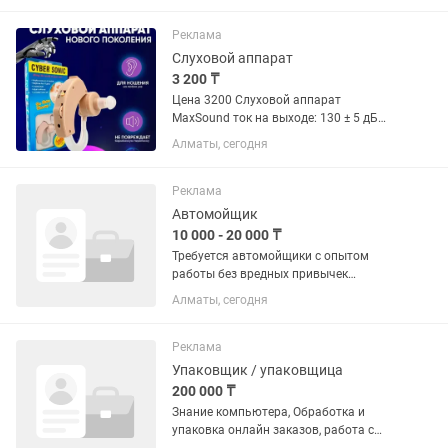
обязанности грузчика, только
вождение. Работа стабильная, на...
Реклама
Слуховой аппарат
3 200 ₸
Цена 3200 Слуховой аппарат
MaxSound ток на выходе: 130 ± 5 дБ
MaxSound коэффициент усиления
Алматы, сегодня
антенны: 55 ± 5 дБ Искажение
гармонического колебания: ≤ 10%(1000
Гц) Диапазон частот: 300-4500 Гц
Реклама
Входной...
Автомойщик
10 000 - 20 000 ₸
Требуется автомойщики с опытом
работы без вредных привычек
студентов не беспокоить. Рабочий
Алматы, сегодня
день с 9 до 22 оплата ежедневно
Реклама
Упаковщик / упаковщица
200 000 ₸
Знание компьютера, Обработка и
упаковка онлайн заказов, работа с