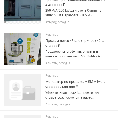
4 400 000 ₸
250 kVA/200 kW Двигатель Cummins
380V 50Hz Наработка 3165 м ч
Шумозащитный кожух Предпусковой
Атырау, сегодня
подогрев Топливный бак 220 л Англия
1994 год Генератор полностью
рабочий. Запускается с пол...
Реклама
Продам детский электрический чайник 6в1AGU BABY
25 000 ₸
Продается многофункциональный
чайник-подогреватель AGU Bubbly 6 в 1
Идеальный помощник для семьи с
Алматы, сегодня
маленькими детьми. В отличном
рабочем состоянии, пользовались
бережно. Функции: • Подогрев воды и...
Реклама
Менеджер по продажам SMM Мобилограф
200 000 - 400 000 ₸
Убедительная просьба, прежде чем
отзываться, посмотрите адрес
рабочего места! Не занимайте время,
Алматы, сегодня
если вам далеко‼️‼️ Ежедневная фото- и
видеосъемка продукции (торты, пироги,
десерты, процесс...
Реклама