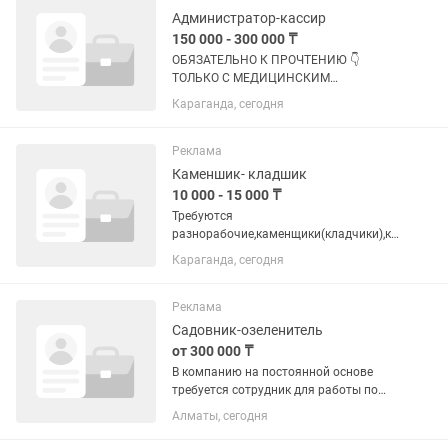
Администратор-кассир
150 000 - 300 000 ₸
ОБЯЗАТЕЛЬНО К ПРОЧТЕНИЮ 👇
ТОЛЬКО С МЕДИЦИНСКИМ
ОБРАЗОВАНИЕМ! Не звонить! Писать
Караганда, сегодня
только в сообщениях! ⚠️Составьте
грамотное полное резюме с фото и
отправьте нам , после мы Вас
Реклама
пригласим на...
Каменшик- кладшик
10 000 - 15 000 ₸
Требуются
разнорабочие,каменщики(кладчики),кр
овельщики На постоянной основе. это
Караганда, сегодня
не калым работа на постоянной
основе оплата труда еженедельная
рабочий график с8.00до18.00 6/1 тел..
Реклама
Садовник-озеленитель
от 300 000 ₸
В компанию на постоянной основе
требуется сотрудник для работы по
уходу за садом. Обязанности -
Алматы, сегодня
выполнять все необходимые работы
на садовом участке. Требования - с