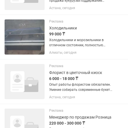
продажа кукурузыПоддержание
чистоты на рабочем местеВедение
Астана, сегодня
учета продажТребования:Честность,
вежливость, пунктуальностьОпыт
работы не обязателен, всему научим
Реклама
за...
Холодильники
99 000 ₸
Холодильники и морозильники в
отличном состоянии, полностью
рабочие, все чистые ухожэные как на
Алматы, сегодня
фото, на каждый холодильник дам
один месяц гарантию, цэны разные,
помогу с доставкой, кому интересно...
Реклама
Флорист в цветочный киоск
6 000 - 18 000 ₸
Опыт работы флористом обязателен.
Умение собирать современные букеты
и композиции. Знание ассортимента
Астана, сегодня
цветов и правил ухода за ними.
Хорошее чувство вкуса и
аккуратность. Ответственность,...
Реклама
Менеджер по продажам Розница
220 000 - 300 000 ₸