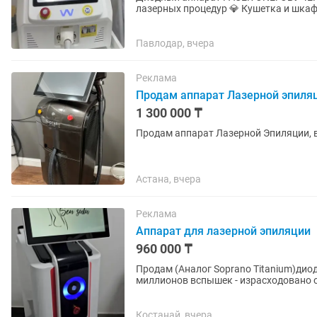
лазерных процедур 💎 Кушетка и шкаф
Активная Instagram-страница с живой.
Павлодар, вчера
Реклама
Продам аппарат Лазерной эпиля
1 300 000 ₸
Продам аппарат Лазерной Эпиляции, в
Астана, вчера
Реклама
Аппарат для лазерной эпиляции
960 000 ₸
Продам (Аналог Soprano Titanium)диодный лазе
миллионов вспышек - израсходовано о
Мощное охлаждение - Работает...
Костанай, вчера