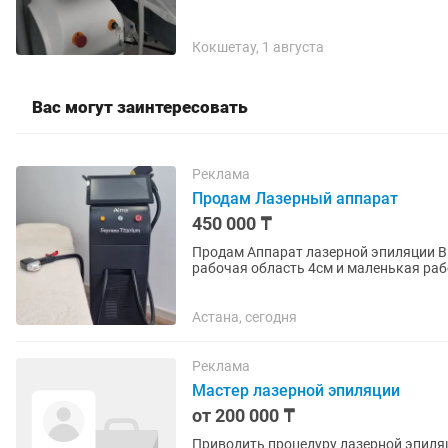
Кокшетау, 1 августа
Вас могут заинтересовать
Реклама
Продам Лазерный аппарат
450 000 ₸
Продам Аппарат лазерной эпиляции В отличном состоянии Документы есть , большая
рабочая область 4см и маленькая раб
ICE Plus, две соединительных...
Астана, сегодня
Реклама
Мастер лазерной эпиляции
от 200 000 ₸
Приводить процедуру лазерной эпиля