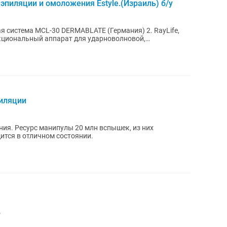
эпиляции и омоложения Estyle.(Израиль) б/у
истема MCL-30 DERMABLATE (Германия) 2. RayLife,
кциональный аппарат для ударноволновой,
..
пиляции
ия. Ресурс манипулы 20 млн вспышек, из них
ится в отличном состоянии.
o