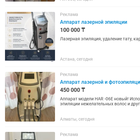
Реклама
Аппарат лазерной эпиляции
100 000 ₸
Лазерная эпиляция, удаление тату, к
Астана, сегодня
Реклама
Аппарат лазерной и фотоэпиляци
450 000 ₸
Аппарат модели HAR -06E новый! Испо
эпиляции нежелательных волос и друг
звоните на вашапку, сот связь...
Алматы, сегодня
Реклама