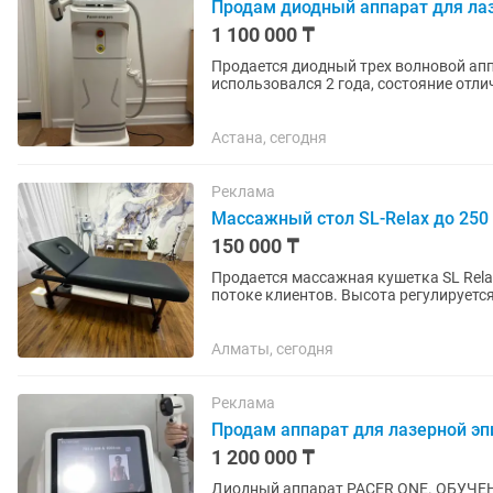
Продам диодный аппарат для лаз
1 100 000 ₸
Продается диодный трех волновой ап
использовался 2 года, состояние отли
число лучших в сфере лазерной...
Астана, сегодня
Реклама
Массажный стол SL-Relax до 250 
150 000 ₸
Продается массажная кушетка SL Rela
потоке клиентов. Высота регулируется, верхняя часть мобильная, изголовье поднимается,
может подойти как для...
Алматы, сегодня
Реклама
Продам аппарат для лазерной э
1 200 000 ₸
Диодный аппарат PACER ONE. ОБУЧЕНИЕ! Что входит: 💎 Профессиональный ап