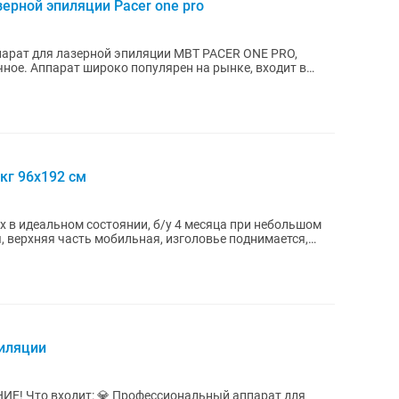
ерной эпиляции Pacer one pro
парат для лазерной эпиляции MBT PACER ONE PRO,
чное. Аппарат широко популярен на рынке, входит в
кг 96х192 см
x в идеальном состоянии, б/у 4 месяца при небольшом
пиляции
парат для