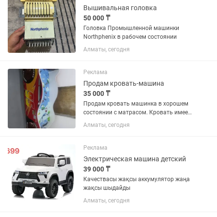
Вышивальная головка
50 000 ₸
Головка Промышленной машинки
Northphenix в рабочем состоянии
Алматы, сегодня
Реклама
Продам кровать-машина
35 000 ₸
Продам кровать машинка в хорошем
состоянии с матрасом. Кровать имеет
отсек для хранения. Имеет небольшие
Алматы, сегодня
дефекты на плёнке с боку. Также в
комплекте продаю ортопедический
матрас детский.
Реклама
Электрическая машина детский
39 000 ₸
Качествасы жақсы аккумулятор жаңа
жақсы шыдайды
Алматы, сегодня