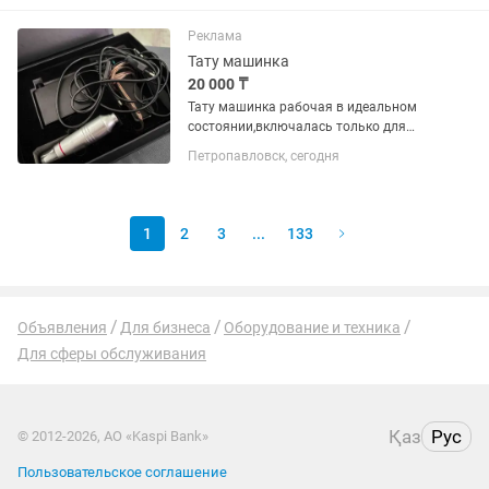
Реклама
Тату машинка
20 000 ₸
Тату машинка рабочая в идеальном
состоянии,включалась только для
проверки,дополнительные некоторые
Петропавловск, сегодня
расходники идут совместно с
машинкой
1
2
3
...
133
Объявления
Для бизнеса
Оборудование и техника
Для сферы обслуживания
Қаз
Рус
© 2012-2026, АО «Kaspi Bank»
Пользовательское соглашение