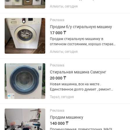
начинается пишите звоните
Алматы, сегодня
приезжайте посмотрите заберайте
Реклама
Продам б/у стиральную машину
17 000 ₸
Продам стиральную машинку в
отличном состояниии, хорошо стирает
и один раз был на ремонте , старый
Алматы, сегодня
выпуск и оригинал
Реклама
Стиральная машина Самсунг
20 000 ₸
Новая машинка, все на месте .
Единственное долго думает , ремонт
нужен . Можно по запчастям забрать ,
Тараз, сегодня
если что-то надо .
Реклама
Продам машинку
140 000 ₸
Промышленная, прямострочка, MAQI