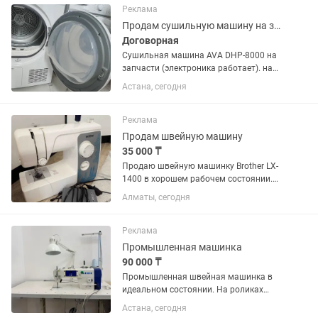
Реклама
Продам сушильную машину на запчасти электроника работает
Договорная
Сушильная машина AVA DHP-8000 на
запчасти (электроника работает). на
запчасти / под восстановление. Что
Астана, сегодня
случилось: Вышел из строя барабан,
Что в рабочем состоянии: Двигатель
крутит...
Реклама
Продам швейную машину
35 000 ₸
Продаю швейную машинку Brother LX-
1400 в хорошем рабочем состоянии.
Отлично подходит для домашнего
Алматы, сегодня
использования, ремонта одежды,
пошива и творчества.
Реклама
Промышленная машинка
90 000 ₸
Промышленная швейная машинка в
идеальном состоянии. На роликах
передвижной.
Астана, сегодня