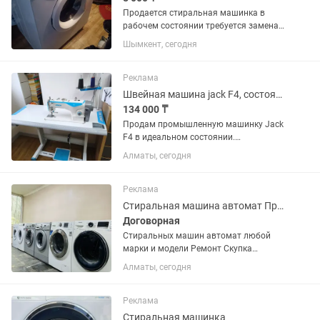
Продается стиральная машинка в
рабочем состоянии требуется замена
резины на барабане
Шымкент, сегодня
Реклама
Швейная машина jack F4, состояние идеальное
134 000 ₸
Продам промышленную машинку Jack
F4 в идеальном состоянии.
Пользуемся редко, в связи с этим
Алматы, сегодня
продаем. Стоит дома. Район
Аэропорта самовывоз.
Реклама
Стиральная машина автомат Продажа Ремонт Скупка Алматы
Договорная
Стиральных машин автомат любой
марки и модели Ремонт Скупка
стиральных машин автомат
Алматы, сегодня
Утилизация стиральных машин
автомат Продажа с доставкой по
городу Присылайте фото машинки
Реклама
Стиральная машинка