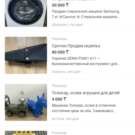
30 000 ₸
Продам стиральную машину Samsung,
7 кг 🚨Срочно 🚨 Стиральная машина в
рабочем состоянии. Все программы
Шымкент, сегодня
работают исправно, стирает хорошо.
Недостаток: при отжиме сильно шумит
— требуется замена...
Реклама
Срочно Продам скрипку
80 000 ₸
Скрипка GEWA PS401.611 —
высококачественный инструмент для
музыкантов, сочетающий хороший
Алматы, сегодня
звук и стильный дизайн. Особенности:
•Глянцевый лак — придаёт инструменту
элегантный внешний...
Реклама
Толокар, ослик игрушки для детей
4 000 ₸
Машинка Толокар, ослик в отличном
состоянии цена за оба. Самовывоз
район меги
Астана, сегодня
Реклама