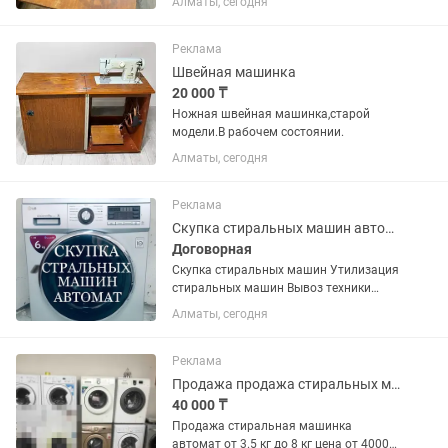
Алматы, сегодня
шитья (при необходимости
обслуживания); как предмет интерьера
в стиле ретро, лофт или винтаж; для...
Реклама
Швейная машинка
20 000 ₸
Ножная швейная машинка,старой
модели.В рабочем состоянии.
Алматы, сегодня
Реклама
Скупка стиральных машин автомат
Договорная
Скупка стиральных машин Утилизация
стиральных машин Вывоз техники
день в обращения для оценок
Алматы, сегодня
присылайте фото машинки
Реклама
Продажа продажа стиральных машин автомат
40 000 ₸
Продажа стиральная машинка
автомат от 3.5 кг до 8 кг цена от 40000