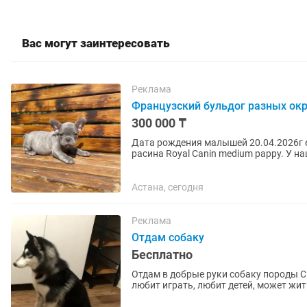
Вас могут заинтересовать
Реклама
Французский бульдог разных ок
300 000 ₸
Дата рождения малышей 20.04.2026г 
расина Royal Canin medium pappy. У наш
Цветные французы такие же...
Астана, сегодня
Реклама
Отдам собаку
Бесплатно
Отдам в добрые руки собаку породы С
любит играть, любит детей, может жи
Возраст 5 лет, девочка