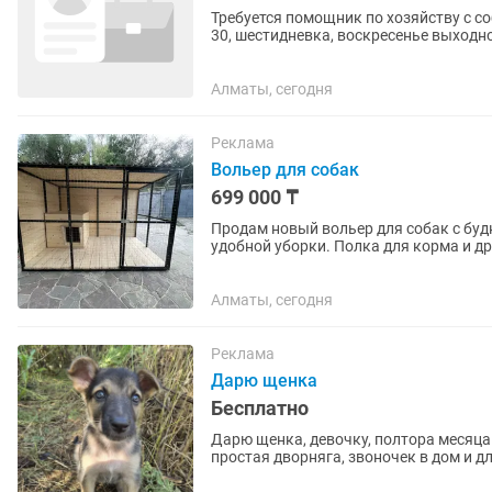
Требуется помощник по хозяйству с со
30, шестидневка, воскресенье выходной. Требуется женщина,возраст от 25 лет до 50 ле
вредных привычек....
Алматы, сегодня
Реклама
Вольер для собак
699 000 ₸
Продам новый вольер для собак с будкой. Размер 23 метра. Будка с подъемной кр
удобной уборки. Полка для кор
Алматы, сегодня
Реклама
Дарю щенка
Бесплатно
Дарю щенка, девочку, полтора месяца!
простая дворняга, звоночек в дом и д
адекватных детей для...