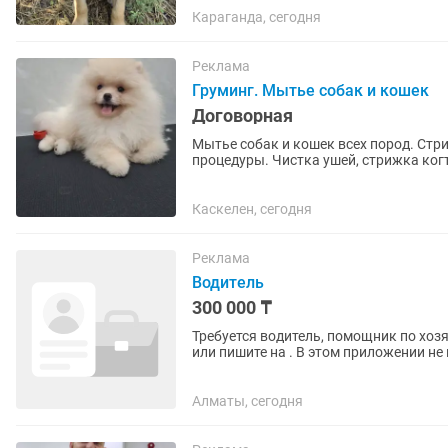
Караганда, сегодня
Реклама
Груминг. Мытье собак и кошек
Договорная
Мытье собак и кошек всех пород. Стрижка собак и кошек. Экспресс-линька. Гигиенические
процедуры. Чистка ушей, стрижка ко
Звоните!
Каскелен, сегодня
Реклама
Водитель
300 000 ₸
Требуется водитель, помощник по хоз
или пишите на . В этом приложении не пишите, это
ответственный и аккуратный...
Алматы, сегодня