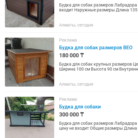
Будка для собак размеров Лабрадора Цена 150 000 тг Теплый пол + 50 тыс Доставка в цену не
входит Наружные размеры Длина 135 см Ширина 80 см Высота 75 см Внутренний размер
120/65 см...
Алматы, сегодня
Реклама
Будка для собак размеров ВЕО
180 000 ₸
Будка для собак крупных размеров Цена 180 000 тг Доставка в цену не входит Длина 150 см
Ширина 100 см Высота 90 см Внутренний размер 135 / 85 Утеплена пенопластом 5 см Обшита
вагонкой...
Алматы, сегодня
Реклама
Будка для собаки
300 000 ₸
Будка для собак размеров Лабрадора Цена 300 000 тг Подогрев пола + 50 000 тг Доставка в
цену не входит Общие размеры Длина 230 см Ширина 90 см Высота 90 / 65 Терраса 100/80
Будка...