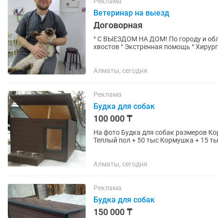
Реклама
Ветеринар на выезд
Договорная
° С ВЫЕЗДОМ НА ДОМ! По городу и области ° тера
хвостов ° Экстренная помощь ° Хирур
рег.пасп) ° Чистка и...
Алматы, сегодня
Реклама
Будка для собак
100 000 ₸
На фото Будка для собак размеров Корги, Спаниеля Будка с обогрев
Теплый пол + 50 тыс Кормушка + 15 тыс Доставка в цену невходит Наружные размеры Длина
80 см...
Алматы, сегодня
Реклама
Будка для собак
150 000 ₸