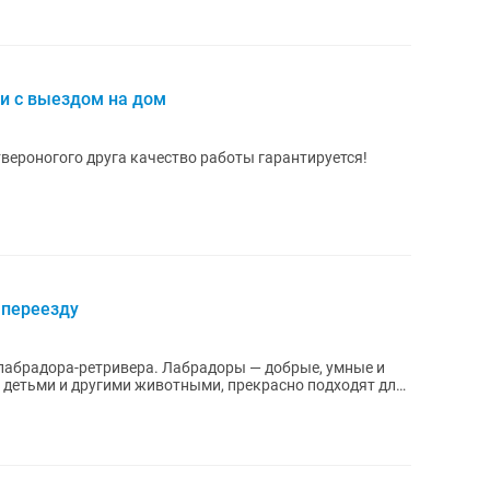
и с выездом на дом
твероногого друга качество работы гарантируется!
 переезду
ра. Лабрадоры — добрые, умные и
 детьми и другими животными, прекрасно подходят для