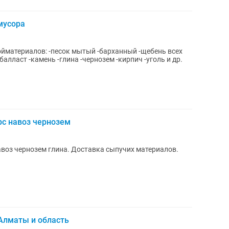
мусора
йматериалов: -песок мытый -барханный -щебень всех
балласт -камень -глина -чернозем -кирпич -уголь и др.
рс навоз чернозем
воз чернозем глина. Доставка сыпучих материалов.
Алматы и область