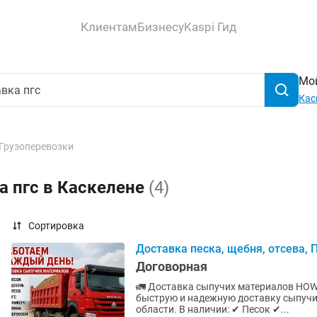
Клиентам
Бизнесу
Kaspi Гид
Мой
Кас
Грузоперевозки
а пгс в Каскелене
(4)
Сортировка
Доставка песка, щебня, отсева,
Договорная
🚛 Доставка сыпучих материалов HOWO Работаем ежедневно, без выходных! Осущест
быструю и надежную доставку сыпучи
области. В наличии: ✔ Песок ✔...