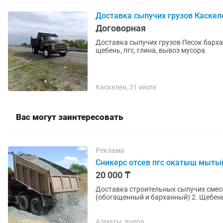
Доставка сыпучих грузов Каскел
Договорная
Доставка сыпучих грузов Песок барханный, песок мытый обогащенный, Сникерс, камни,
щебень, пгс, глина, вывоз мусора
Каскелен, 31 июля
Вас могут заинтересовать
Реклама
Сникерс отсев пгс окатыш мытый
20 000 ₸
Доставка строительных сыпучих смесе
(обогащенный и барханный) 2. Щебень 
гравийная смесь) 5. Балласт 6....
Алматы, вчера