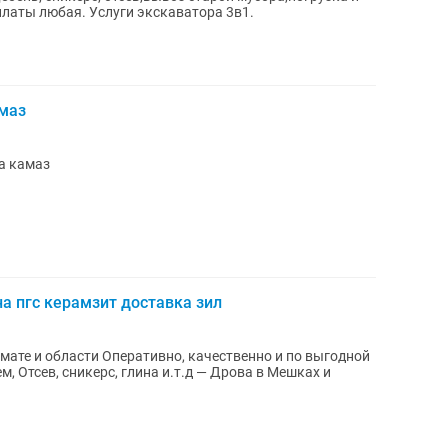
 оплаты любая. Услуги экскаватора 3в1.
амаз
а камаз
а пгс керамзит доставка зил
 качественно и по выгодной
ем, Отсев, сникерс, глина и.т.д — Дрова в Мешках и