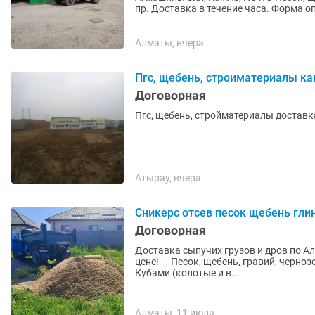
пр. Доставка в течение часа. Форма
Алматы, вчера
Пгс, щебень, строиматериалы к
Договорная
Пгс, щебень, стройматериалы доставк
Атырау, вчера
Сникерс отсев песок щебень глин
Договорная
Доставка сыпучих грузов и дров по Алмате и области Оперативно,
цене! — Песок, щебень, гравий, черноз
Кубами (колотые и в...
Алматы, 11 июля