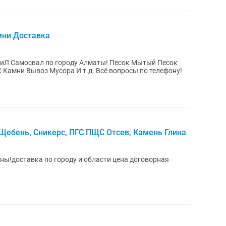
мни Доставка
Л Самосвал по городу Алматы! Песок Мытый Песок
Барханный Щебень Сникерс Отсев ПГС Камни Вывоз Мусора И т.д. Всё вопросы по телефону!
 Щебень, Сникерс, ПГС ПЩС Отсев, Камень Глина
оны!доставка по городу и области цена договорная