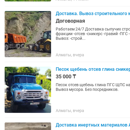
Доставка. Вывоз строительного 
Договорная
Работаем 24/7 Доставка сыпучих стро
фракции -отсев -сникерс -гравий -ПГС -
Вывоз: -строй...
Алматы, вчера
Песок щебень отсев глина снике
35 000 ₸
Песок отсев щебень глина ПГС ЩПС на
Вывоз мусора. Без посредников.
Алматы, вчера
Доставка инертных материалов 