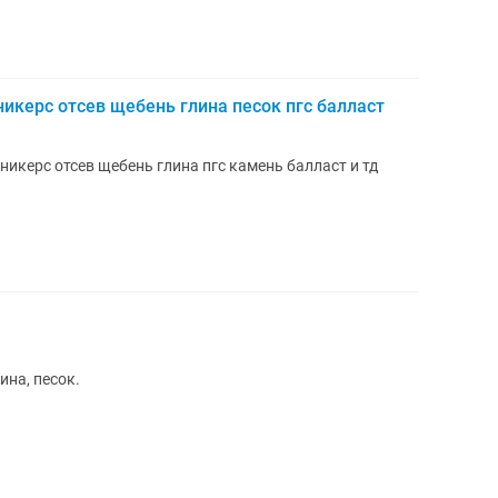
икерс отсев щебень глина песок пгс балласт
никерс отсев щебень глина пгс камень балласт и тд
ина, песок.