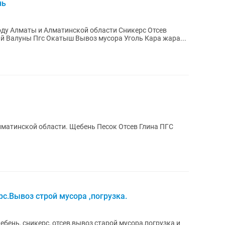
нь
аты и Алматинской области Сникерс Отсев
Щебень Песок мытый Песок барханный Валуны Пгс Окатыш Вывоз мусора Уголь Кара жара...
лматинской области. Щебень Песок Отсев Глина ПГС
рс.Вывоз строй мусора ,погрузка.
бень, сникерс, отсев,вывоз старой мусора,погрузка и