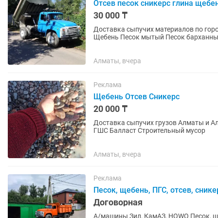
Отсев песок сникерс глина щебе
30 000 ₸
Доставка сыпучих материалов по городу Алм
Алматы, вчера
Реклама
Щебень Отсев Сникерс
20 000 ₸
Доставка сыпучих грузов Алматы и А
ГШС Балласт Строительный мусор
Алматы, вчера
Реклама
Песок, щебень, ПГС, отсев, снике
Договорная
А/машины Зил, КамАЗ, HOWO Песок, ще