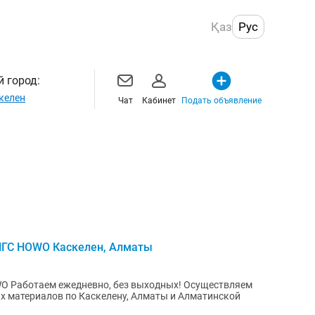
Қаз
Рус
 город:
келен
Чат
Кабинет
Подать объявление
 ПГС HOWO Каскелен, Алматы
вляем
х материалов по Каскелену, Алматы и Алматинской