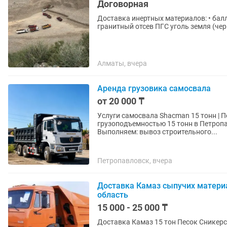
Договорная
Доставка инертных материалов: • балласт строительный песок щебень гравий керамзит
гранитный отсев ПГС уг
Алматы, вчера
Аренда грузовика самосвала
от 20 000 ₸
Услуги самосвала Shacman 15 тонн | Петропавловск Предлагаем у
грузоподъемностью 15 тонн в Петропа
Выполняем: вывоз строительного...
Петропавловск, вчера
Доставка Камаз сыпучих матери
область
15 000 - 25 000 ₸
Доставка Камаз 15 тон Песок Сникерс Щебень Отсев Балласт Пгс Песок Бархан Глина