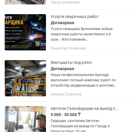
Тараз, позавчера
долговечные лестницы на
металлическом каркасе любой
сложности для частных домов, дач и...
Услуги сварочных работ
Договорная
Услуги сварщика Выполняем любые
сварочные работы качественно и в
срок. - Изготовление
металлоконструкций. - Навесы, ворота,
Кокшетау, позавчера
калитки, заборы. - Лестницы, перила,
козырьки. - Полки, стеллажи,...
Вентшахты под ключ
Договорная
Наша профессиональная бригада
выполняет полный комплекс работ по
устройству, модернизации и монтажу
систем вентиляции на промышленных,
Алматы, 3 августа
складских и коммерческих объектах.
Работаем строго по договору,...
Автоген Газосварщик на выезд по Городу и Области.
5 000 - 50 000 ₸
Сварщик -сантехник Автоген
Газосварщик на выезд по Городу и
Области.Опыт 20 лет.