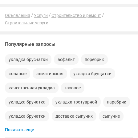
Объявления
Услуги
Строительство и ремонт
Строительные услуги
Популярные запросы
укладка брусчатки
асфальт
поребрик
кованые
алматинская
укладка брущатки
качественная укладка
газовое
укладка бручатка
укладка тротуарной
паребрик
укладка бручатки
доставка сыпучих
сыпучие
Показать еще
кольца для септика
песок глина