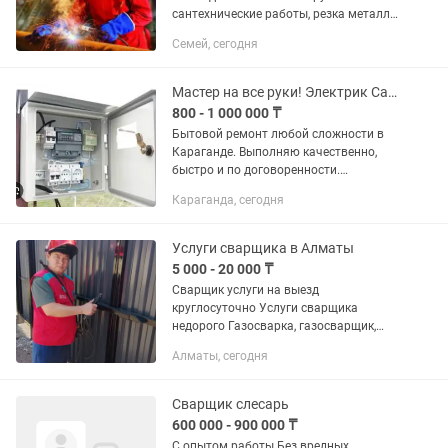
сантехнические работы, резка металла
болгаркой, газорезкой
Семей, сегодня
Мастер на все руки! Электрик Сантехник Сварщик Плотник Мебельщик
800 - 1 000 000 ₸
Бытовой ремонт любой сложности в
Караганде. Выполняю качественно,
быстро и по договоренности.
Возможен выезд по городу и область.
Караганда, сегодня
Услуги : 💡Электрика Установка и
замена розеток, выключателей,...
Услуги сварщика в Алматы
5 000 - 20 000 ₸
Сварщик услуги на выезд
круглосуточно Услуги сварщика
недорого Газосварка, газосварщик,
Сварка резьбы для труб водопровода
Алматы, сегодня
и отопления Выезд на все виды
сварочных и газосварочных работ
Сварка труб...
Сварщик слесарь
600 000 - 900 000 ₸
С опытом работы Без вредных