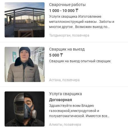
Сварочные работы
1 000 - 10 000 ₸
Услуги сварщика Изготовление
металлоконструкций навесы . Заботы и
многое другое . Возможен выезд по
регионам. Цены договорные звоните
Талдыкорган, позавчера
пишите Геннадий
Сварщик на выезд
5 000 ₸
Сварщик на выезд опытный сварщик
Астана, позавчера
Услуга сварщика
Договорная
Здравствуйте всем Владею
газосваркой,электродуговой и
полуавтоматической. Имеются все
инструменты на выезд. Консультация
Алматы, позавчера
онлайн и оффлайн бесплатная. Чем я