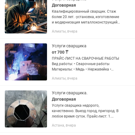
Договорная
Квалифицированный сварщик. Стаж
более 20 лет. -установка, изготовление
и модернизация металлоконструкций
-устранения течей - установка печей
Алматы, вчера
отопления, печей банных,
расширительные баки, емкости под...
Услуги сварщика
от 700 ₸
ПРАЙС-ЛИСТ НА СВАРОЧНЫЕ РАБОТЫ
Вид работы: • Сварочные работы
Материалы: • Медь • Нержавейка •
Алюминий Вид сварки: • Аргон Выезд
Алматы, вчера
на объект: • Не предоставляется
Дополнительные услуги: •...
Услуги сварщика.
Договорная
Услуги сварщика недорого,
качественно. Выезд город, пригород. В
любое время суток. Прайс-лист: 1.
Выполняю работы: отопление, врезка
Астана, вчера
резьб, насосов, кранов, изготовление
гребенок ремонт котлов...