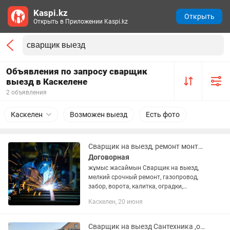
Kaspi.kz
Открыть
Открыть в Приложении Kaspi.kz
Объявления по запросу сварщик
выезд в Каскелене
2 объявления
Каскелен
Возможен выезд
Есть фото
Сварщик на выезд, ремонт монтаж
Договорная
жұмыс жасаймын Сварщик на выезд,
мелкий срочный ремонт, газопровод,
забор, ворота, калитка, оградки,
металлоконструкция, навес,по металлу
Каскелен, 20 июня
Сварщик на выезд Сантехника ,отопления, кузов машины любой сложности 24/7