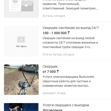
привычек. Пунктуальный,
ответственный. Знающий геометрию.
Работа в цеху, возможны выезды на
Астана, сегодня
монтаж Цех обработки металлов,
сварка, заготовки, покраска, монтаж.
Лофт...
Сварщик сантехник на выезд 24/7
100 - 1 000 000 ₸
Сварщик сантехник на выезд любой
сложности 24/7 отопление железные и
пластиковые трубы сварщик 5-го
разряда есть подтверждающие
Отеген батыр, сегодня
документы и допуск .сварка полу
автоматом цены адекватные если не...
Сварщик
от 7 000 ₸
Услуги электросварщика Выполняю
сварочные работы для частных и
коммерческих объектов быстро,
качественно и с гарантией. Услуги: -
Шымкент, вчера
Сварка металлоконструкций любой
сложности. - Изготовление и...
Услуги сварщика с выездом
Договорная