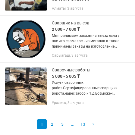
Алматы, 3 августа
Сварщик на выезд
2 000 - 7 000 ₸
Мы принимаем заказы на выезд если у
вас что сломалось из металла а также
принимаем заказы на изготовление
разных вещей из металла
Сарыагаш, 3 августа
Сварочные работы
5 000 - 5 005 ₸
Услуги сварочных
работ.Сертифицированные сварщики
ворота,навес,забор и т.д.Возможен
выезд,а так же выполним работы под
Уральск, 3 августа
ваш проект.
1
2
3
...
13