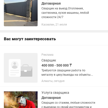
Договорная
Сварщик на выезд Отопления,
сантехника, кузов машины, любой
сложности 24/7
Каскелен, 21 июля
Вас могут заинтересовать
Реклама
Сварщик
400 000 - 500 000 ₸
Требуются сварщики работа по
металлу в цеху/выезды на объекты.
График 6/1 с 8 до 18:00, обед с собой,
Алматы, сегодня
зарплата наличка либо же на карту
10го числа без задержек.
Услуга сварщика
Договорная
Сварщик со стажем, любые сложности
с выездом со своей инструментом и