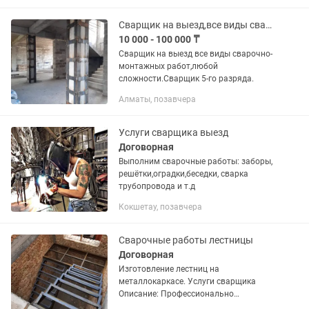
занимаюсь Металлоконструкции (
топчаны...
Сварщик на выезд,все виды сварочно монтажных работ,любой сложности.
10 000 - 100 000 ₸
Сварщик на выезд все виды сварочно-
монтажных работ,любой
сложности.Сварщик 5-го разряда.
Алматы, позавчера
Услуги сварщика выезд
Договорная
Выполним сварочные работы: заборы,
решётки,оградки,беседки, сварка
трубопровода и т.д
Кокшетау, позавчера
Сварочные работы лестницы
Договорная
Изготовление лестниц на
металлокаркасе. Услуги сварщика
Описание: Профессионально
изготавливаем надежные и