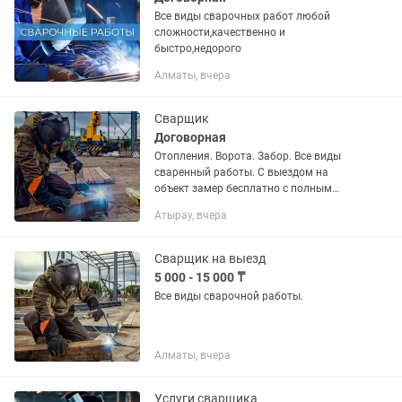
Все виды сварочных работ любой
сложности,качественно и
быстро,недорого
Алматы, вчера
Сварщик
Договорная
Отопления. Ворота. Забор. Все виды
сваренный работы. С выездом на
объект замер бесплатно с полным
соблюдением техники безопасности
Атырау, вчера
быстро и качественно. Цена ниже
рыночный. Фото отправляйте на
номер...
Сварщик на выезд
5 000 - 15 000 ₸
Все виды сварочной работы.
Алматы, вчера
Услуги сварщика