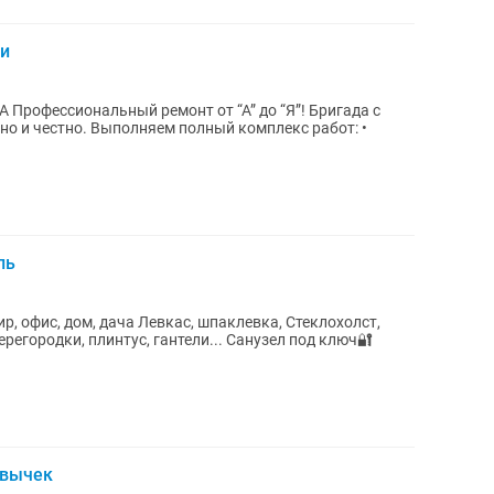
ги
да с
ый комплекс работ: •
ль
кас, шпаклевка, Стеклохолст,
 плинтус, гантели... Санузел под ключ🔐
ивычек