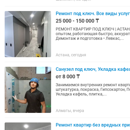
Ремонт под ключ. Все виды услу
25 000 - 150 000 ₸
РЕМОНТ КВАРТИР ПОД КЛЮЧ | АСТАНА Профессиональный ремонт от “А” до “Я”! Брига
опытом, работающая быстро, аккуратно и честно. Выполняем полн
Демонтаж и подготовка • Левкас,...
Астана, сегодня
Санузел под ключ, Укладка кафе
от 8 000 ₸
Занимаемся внутренних ремонт квартир, офис, дом, дача Лев
штукатурка, покраска, Гипсокартон, Перегородки,
Укладка кафель, плитка,...
Алматы, вчера
Ремонт квартир без вредных пр