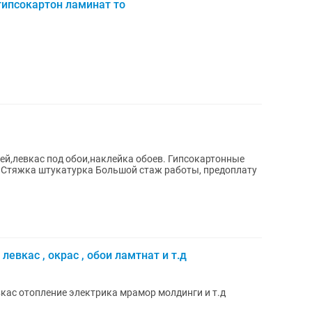
гипсокартон ламинат то
ией,левкас под обои,наклейка обоев. Гипсокартонные
 Стяжка штукатурка Большой стаж работы, предоплату
евкас , окрас , обои ламтнат и т.д
кас отопление электрика мрамор молдинги и т.д