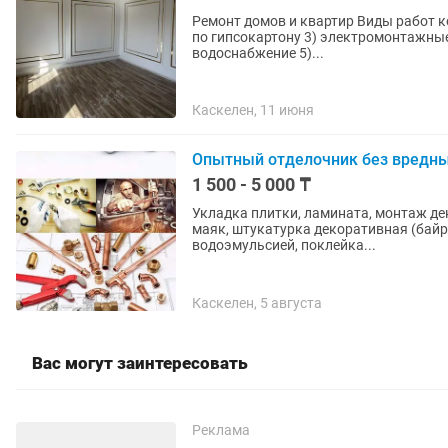
Ремонт домов и квартир Виды работ которыми занимаемся 1) штукатурные работы 2) работы
по гипсокартону 3) электромонтажные работы 4) системы отопления и канализация, разводка
водоснабжение 5)...
Каскелен, 11 июня
Опытный отделочник без вредн
1 500 - 5 000 ₸
Укладка плитки, ламината, монтаж де
маяк, штукатурка декоративная (байр
водоэмульсией, поклейка...
Каскелен, 5 августа
Вас могут заинтересовать
Реклама