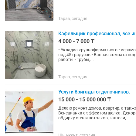
Тараз, сегодня
Кафельщик профессионал, все 
4 000 - 7 000 ₸
• Укладка крупноформатного • керамогранита • Кафель, мрамор, лестничный пролет • Запил
под 45 градусов • Ванная комната под ключ • Ремонт квартира под ключ • Сантехнические
работы • Трубы,...
Тараз, сегодня
Услуги бригады отделочников.
15 000 - 15 000 000 ₸
Делаю ремонт домов, квартир, а такж
Венецианка с эффектом шелка. Декора
обдирку стен и потолков, галтели,...
Шымкент, сегодня