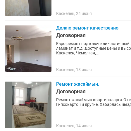
Каскелен, 24 июня
Делаю ремонт качественно
Договорная
Евро ремонт под ключ или частичный. 
ламинат и т.д. Доступные цены и высокое качество! ЗВОНИТЬ ПО ТЕЛЕФОНУ: Парвиз Алматы,
Каскелен, Чемолган,...
Каскелен, 18 июля
Ремонт жасаймын.
Договорная
Ремонт жасаймын квартираларга.От и
Гипсокартон и другие. Хабарласыныз
Каскелен, 14 июля