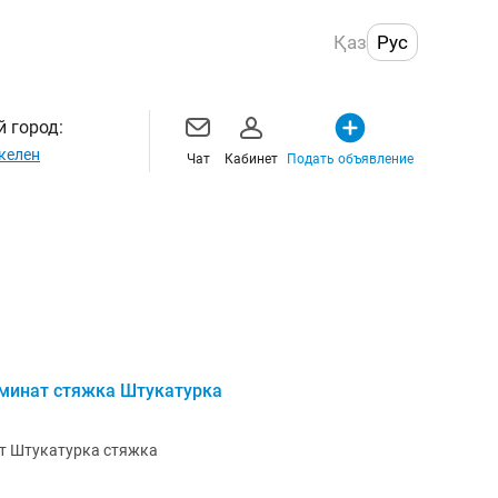
Қаз
Рус
 город:
келен
Чат
Кабинет
Подать объявление
аминат стяжка Штукатурка
т Штукатурка стяжка