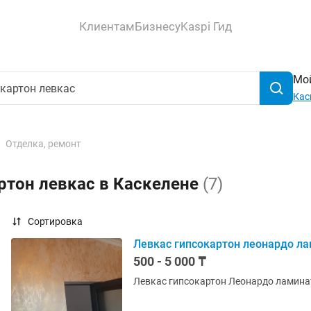
Клиентам
Бизнесу
Kaspi Гид
Мой
Кас
Отделка, ремонт
ртон левкас в Каскелене
(7)
Сортировка
Левкас гипсокартон леонардо л
500 - 5 000 ₸
Левкас гипсокартон Леонардо ламина