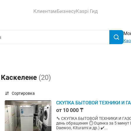
Клиентам
Бизнесу
Kaspi Гид
Мой
Кас
в Каскелене
(20)
Сортировка
СКУПКА БЫТОВОЙ ТЕХНИКИ И Г
от 10 000 ₸
🔧 СКУПКА БЫТОВОЙ ТЕХНИКИ И ГАЗОВЫХ КОТЛОВ 🔥 💰 Покупа
день обращения ⏱ Оценка за 5 минут Принимаем: ✔️ Газовые котлы (Navien, Bosch, Ariston,
Daewoo, Kiturami и др.) ✔️...