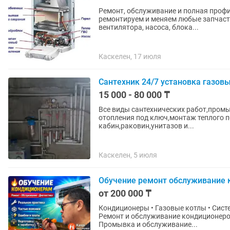
Ремонт, обслуживание и полная профи
ремонтируем и меняем любые запчасти
вентилятора, насоса, блока...
Каскелен, 17 июля
Сантехник 24/7 установка газовы
15 000 - 80 000 ₸
Все виды сантехнических работ,промы
отопления под ключ,монтаж теплого п
кабин,раковин,унитазов и...
Каскелен, 5 июля
Обучение ремонт обслуживание к
от 200 000 ₸
Кондиционеры • Газовые котлы • Системы отопления 🔧 Практическо
Ремонт и обслуживание кондиционеров
Промывка и обслуживание...