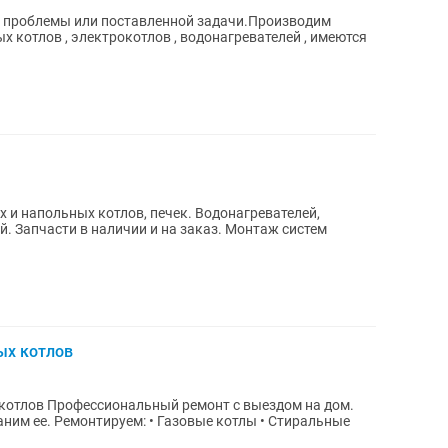
 проблемы или поставленной задачи.Производим
 котлов , электрокотлов , водонагревателей , имеются
истем
ых котлов
ыездом на дом.
лы • Стиральные