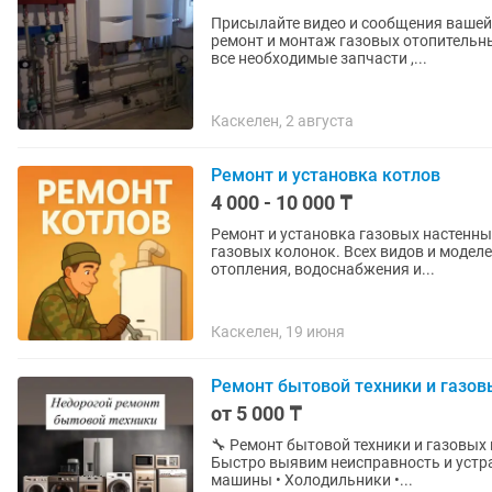
Присылайте видео и сообщения вашей
ремонт и монтаж газовых отопительных
все необходимые запчасти ,...
Каскелен, 2 августа
Ремонт и установка котлов
4 000 - 10 000 ₸
Ремонт и установка газовых настенных и напольных котлов, печек. Водонагревателей,
газовых колонок. Всех видов и моделей. Запчасти в наличии и на заказ. Монтаж с
отопления, водоснабжения и...
Каскелен, 19 июня
Ремонт бытовой техники и газов
от 5 000 ₸
🔧 Ремонт бытовой техники и газовых котлов Профессиональный ремонт с в
Быстро выявим неисправность и устраним ее. Ремонтируем: • Газовые кот
машины • Холодильники •...