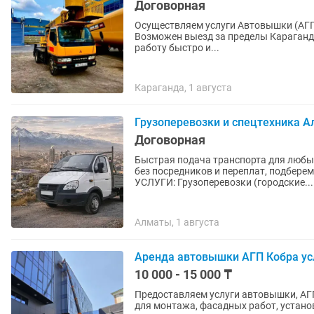
Договорная
Осуществляем услуги Автовышки (АГП)
Возможен выезд за пределы Караганд
работу быстро и...
Караганда, 1 августа
Грузоперевозки и спецтехника А
Договорная
Быстрая подача транспорта для любы
без посредников и переплат, подбере
УСЛУГИ: Грузоперевозки (городские...
Алматы, 1 августа
Аренда автовышки АГП Кобра ус
10 000 - 15 000 ₸
Предоставляем услуги автовышки, АГ
для монтажа, фасадных работ, устан