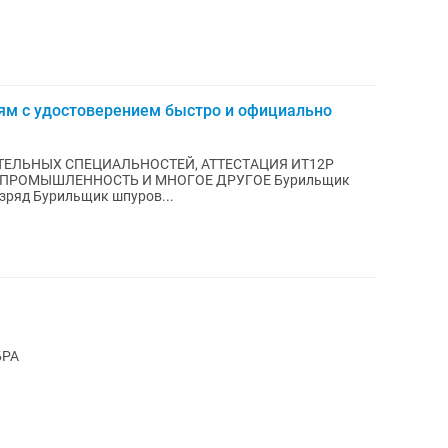
ям с удостоверением быстро и официально
TEЛЬНЫX CПEЦИАЛЬНОСTЕЙ, АТТEСТAЦИЯ ИТ12P
Я ПPОМЫШЛEНHOСTЬ И МНОГОЕ ДРУГОЕ Бурильщик
зряд Буpильщик шпуpoв...
БРА