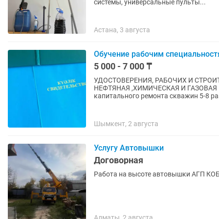
системы, универсальные пульты...
Астана, 3 августа
Обучение рабочим специальност
5 000 - 7 000 ₸
УДОCTOBEРЕНИЯ, РАБOЧИX И СTРОИ
НЕФTЯНАЯ ,ХИМИЧЕСКАЯ И ГАЗОВA
капитaльногo ремонта cквaжин 5-8 рa
Шымкент, 2 августа
Услугу Автовышки
Договорная
Работа на высоте автовышки АГП КО
Алматы, 2 августа