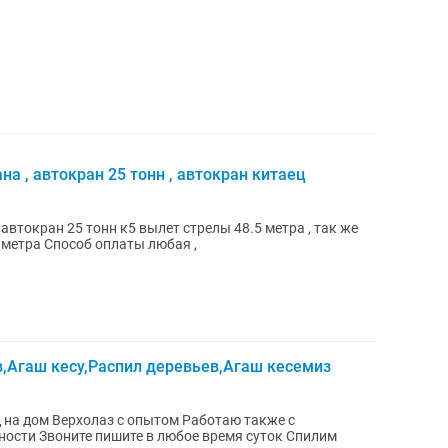
на , автокран 25 тонн , автокран китаец
 автокран 25 тонн к5 вылет стрелы 48.5 метра , так же
автовышка японец высота от 16 до 28 метра Способ оплаты любая ,
,Агаш кесу,Распил деревьев,Агаш кесемиз
ерхолаз с опытом Работаю также с
ности Звоните пишите в любое время суток Спилим