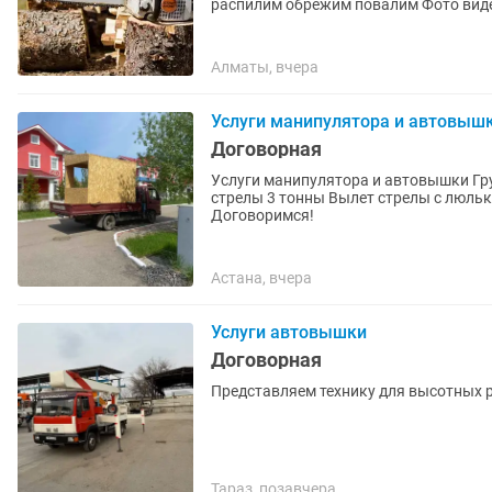
распилим обрежим повалим Фото виде
Алматы, вчера
Услуги манипулятора и автовыш
Договорная
Услуги манипулятора и автовышки Грузоподъемность машины 4,5 тонн Грузоподъемность
стрелы 3 тонны Вылет стрелы с люлькой 11,5 метров Нал / без нал Город/ межгород Звоните!
Договоримся!
Астана, вчера
Услуги автовышки
Договорная
Представляем технику для высотных 
Тараз, позавчера