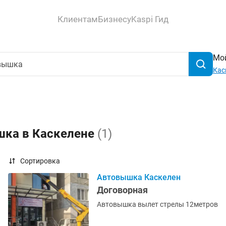
Клиентам
Бизнесу
Kaspi Гид
Мой
Кас
шка в Каскелене
(1)
Сортировка
Автовышка Каскелен
Договорная
Автовышка вылет стрелы 12метров