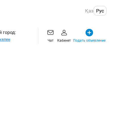
Қаз
Рус
 город:
келен
Чат
Кабинет
Подать объявление