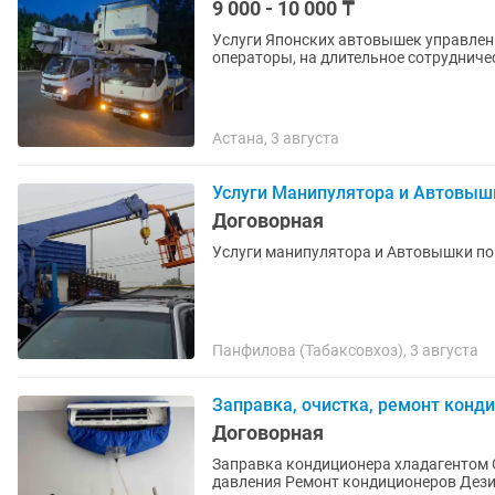
9 000 - 10 000 ₸
Услуги Японских автовышек управлени
операторы, на длительное сотрудниче
Астана, 3 августа
Услуги Манипулятора и Автовыш
Договорная
Услуги манипулятора и Автовышки по г
Панфилова (Табаксовхоз), 3 августа
Заправка, очистка, ремонт конд
Договорная
Заправка кондиционера хладагентом Очистка внутреннего/внешнего блока мойкой высокого
давления Ремонт кондиционеров Дезинфекция, пайка трассы, реставрация дренажной