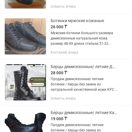
новая, одевали только 1 раз на
Алматы, вчера
мероприятие. Или меняю на такую же
обувь 41 размера
Ботинки мужские кожаные
26 000 ₸
Мужские ботинки большого размера
демисезонные натуральная кожа
размер 48-49 длина стельки 31-32
сантиметров.
Костанай, вчера
Берцы демисезонные/ летние ДОФ р42 и 43 без замка натуральная кожа. Ботинки
28 000 ₸
Продам демисезонные/ летние
ботинки / берцы без замка из
натуральной качественной кожи КРС и
со вставками кордура. Берцы
Алматы, вчера
изготовлены на Дагестанской обувной
фабрике. Подошва специальная из
каучука...
Берцы демисезонные/ летние Казлегпром р42 и 43 без замка натур кожа
19 000 ₸
Продам демисезонные/ летние
ботинки / берцы без замка из