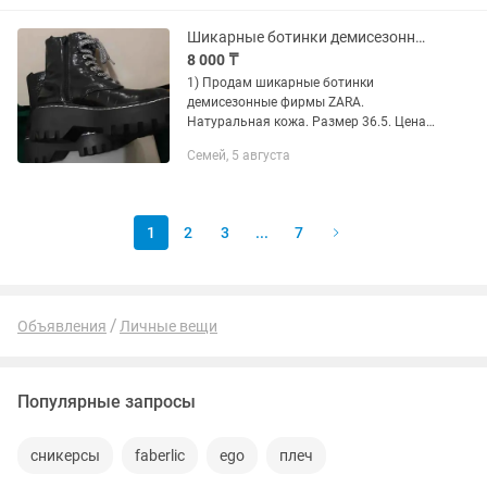
Шикарные ботинки демисезонные фирмы ZARA. Сапоги демисезонные и зимние
8 000 ₸
1) Продам шикарные ботинки
демисезонные фирмы ZARA.
Натуральная кожа. Размер 36.5. Цена
35000 тг. Не подошел размер, поэтому
Семей, 5 августа
продаю. Носила 1 раз. 2) Босоножки
новые в коробке, размер 37, цена
8000...
1
2
3
...
7
Объявления
Личные вещи
Популярные запросы
сникерсы
faberlic
ego
плеч