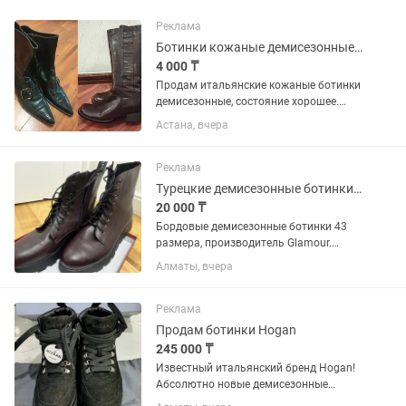
Реклама
Ботинки кожаные демисезонные (Италия) и зимние сапоги
4 000 ₸
Продам итальянские кожаные ботинки
демисезонные, состояние хорошее.
Написано размер 39, но и на 38 можно
Астана, вчера
на узкую ногу. Цена 4000 тенге. Зимние
коричневые сапоги 5000 тенге Район
Пирамиды
Реклама
Турецкие демисезонные ботинки Glamour,43р.
20 000 ₸
Бордовые демисезонные ботинки 43
размера, производитель Glamour.
Надевались 1 раз. Без дефектов
Алматы, вчера
Реклама
Продам ботинки Hogan
245 000 ₸
Известный итальянский бренд Hogan!
Абсолютно новые демисезонные
ботинки, размер 34 европейский,