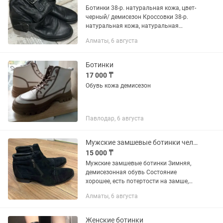
Ботинки 38-р. натуральная кожа, цвет-
черный/ демисезон Кроссовки 38-р.
натуральная кожа, натуральная
шерсть, цвет-черный/ зима Туфли 38-р.
Алматы, 6 августа
натуральная кожа, цвет-черный,
каблук-9см., бренд «Sasha...
Ботинки
17 000 ₸
Обувь кожа демисезон
Павлодар, 6 августа
Мужские замшевые ботинки челси
15 000 ₸
Мужские замшевые ботинки Зимняя,
демисезонная обувь Состояние
хорошее, есть потертости на замше,
можно почистить специальной щеткой
Алматы, 6 августа
Стильные, удобные под брюки, джинсы
Женские ботинки