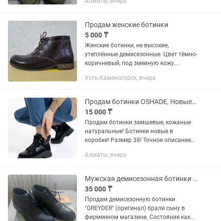
Алматы, вчера
подойдут на 34.5 (на пол размера
большемерят). Очень красивые и
комфортные, не подошёл размер.
Продам женские ботинки
Покупала...
5 000 ₸
Женские ботинки, не высокие,
утеплённые демисезонные. Цвет тёмно-
коричневый, под змеиную кожу.
Устойчивый каблук, подошва не
Усть-Каменогорск, вчера
скользит. Состояние очень хорошее.
Цена 5000 тенге.
Продам ботинки OSHADE, Новые! Демисезонные, натуральная замша
15 000 ₸
Продам ботинки замшевые, кожаные
натуральные! Ботинки новые в
коробке! Размер 38! Точное описание
Читайте на фото! В наличии 2 пары, в
Алматы, вчера
точности такие как на фото,
фирменные
Мужская демисезонная ботинки Greyder
35 000 ₸
Продам демисезонную ботинки
"GREYDER" (оригинал) брали сыну в
фирменном магазине. Состояние как