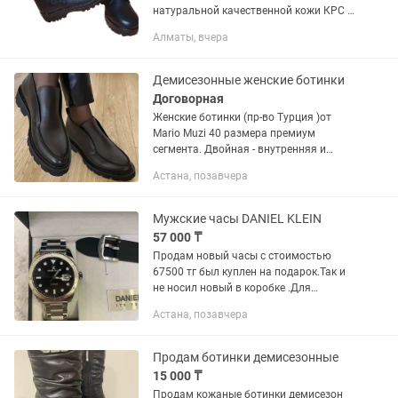
натуральной качественной кожи КРС и
со вставками кордура. Берцы
Алматы, вчера
изготовлены на обувной фабрике
Казлегпром. Подошва специальная из
каучука...
Демисезонные женские ботинки
Договорная
Женские ботинки (пр-во Турция )от
Mario Muzi 40 размера премиум
сегмента. Двойная - внутренняя и
наружная отделка из телячьей кожи.
Астана, позавчера
На невысокий подъем,узкую
ножку,удобная колодка. Совершенно
новые(...
Мужские часы DANIEL KLEIN
57 000 ₸
Продам новый часы с стоимостью
67500 тг был куплен на подарок.Так и
не носил новый в коробке .Для
подарки выглядят очень богатый.
Астана, позавчера
Продам за 57000 ка. ❗️+ в подарок
женская обувь(туфли или ботинки...
Продам ботинки демисезонные
15 000 ₸
Продам кожаные ботинки демисезон