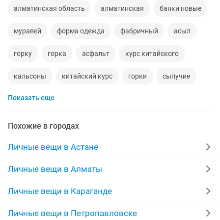
алматинская область
алматинская
банки новые
муравей
форма одежда
фабричный
асыл
горку
горка
асфальт
курс китайского
кальсоны
китайский курс
горки
сыпучие
Показать еще
двери бу
Похожие в городах
Личные вещи в Астане
Личные вещи в Алматы
Личные вещи в Караганде
Личные вещи в Петропавловске