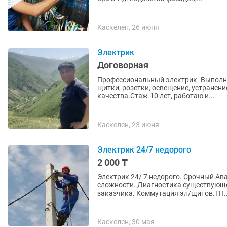
Каскелен, 26 июня
Электрик
Договорная
Профессиональный электрик. Выполн
щитки, розетки, освещение, устранени
качества.Стаж-10 лет, работаю и...
Каскелен, 23 июня
Электрик 24/7 недорого
2 000 ₸
Электрик 24/ 7 недорого. Срочный Аварийный вызо
сложности. Диагностика существующей
заказчика. Коммутация эл/щитов.ТП.
Каскелен, 30 мая