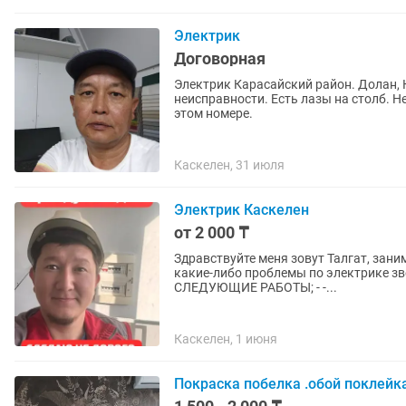
Электрик
Договорная
Электрик Карасайский район. Долан, Киз
неисправности. Есть лазы на столб. Нет света!? Звоните. Желательно сиз деп сойлениз 🇰🇿❗ на
этом номере.
Каскелен, 31 июля
Электрик Каскелен
от 2 000 ₸
Здравствуйте меня зовут Талгат, занимаюсь элект
какие-либо проблемы по электрике звоните 
СЛЕДУЮЩИЕ РАБОТЫ; - -...
Каскелен, 1 июня
Покраска побелка .обой поклейк