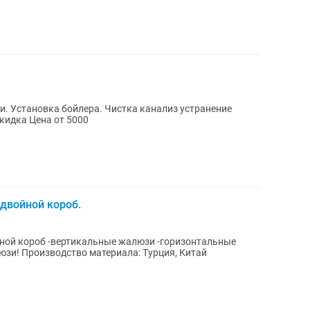
и. Установка бойлера. Чистка канализ устранение
запаха в сан узле Гарантия Внесения скидка Цена от 5000
 двойной короб.
зи! Производство материала: Турция, Китай