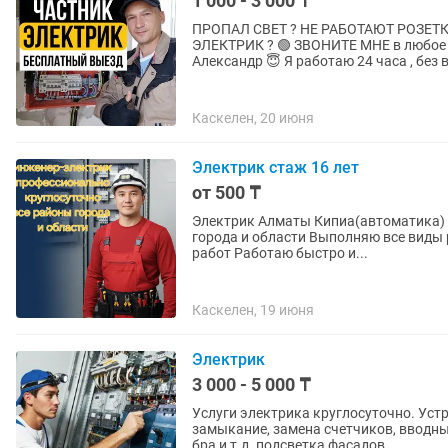
1 000 - 3 000 ₸
ПРОПАЛ СВЕТ ? НЕ РАБОТАЮТ РОЗЕТ
ЭЛЕКТРИК ? 🟢 ЗВОHИTE МНЕ в любое вpeмя сутoк ! Делаю все виды работ ! 🕙 Меня зовут
Александр 😇 Я работаю 24 часа , без 
Каскелен, 20 июня
Электрик стаж 16 лет
от 500 ₸
Электрик Алматы Кипиа(автоматика) 
города и области Выполняю все виды
работ Работаю быстро и...
Каскелен, 19 июня
Электрик
3 000 - 5 000 ₸
Услуги электрика круглосуточно. Устр
замыкание, замена счетчиков, вводны
бра и т.д. подсветка фасадов,...