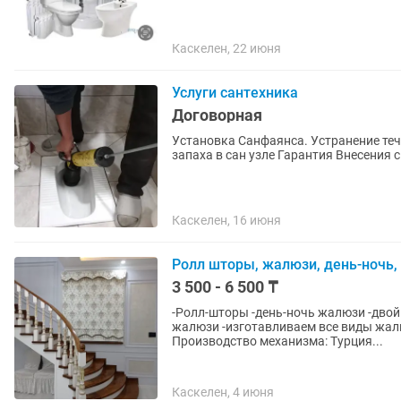
Каскелен, 22 июня
Услуги сантехника
Договорная
Установка Санфаянса. Устранение теч
Каскелен, 16 июня
Ролл шторы, жалюзи, день-ночь,
3 500 - 6 500 ₸
-Ролл-шторы -день-ночь жалюзи -двойной короб -вертикальные жалюзи -горизонтальные
жалюзи -изготавливаем все виды жалю
Производство механизма: Турция...
Каскелен, 4 июня