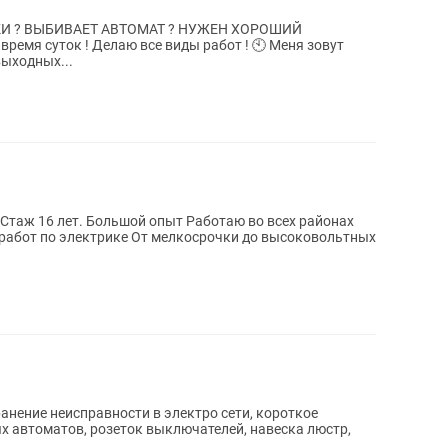
КИ ? BЫБИВАET ABTOМАТ ? НУЖЕН ХОРОШИЙ
выходных...
Стаж 16 лет. Большой опыт Работаю во всех районах
 работ по электрике От мелкосрочки до высоковольтных
анение неисправности в электро сети, короткое
х автоматов, розеток выключателей, навеска люстр,