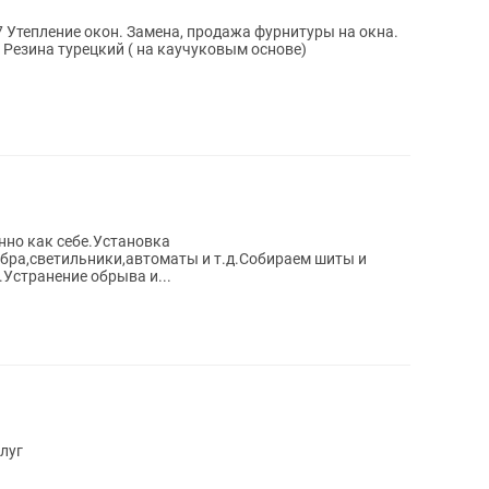
а.
. Резина турецкий ( на каучуковым основе)
но как себе.Установка
бра,светильники,автоматы и т.д.Собираем шиты и
Устранение обрыва и...
луг