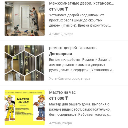
перфоратора,...
Межкомнатные двери. Установка и ремонт
от 9 000 ₸
Установка дверей «под ключ»: от
простых распашных до скрытых
дверей (Invisible). Врезка фурнитуры:
профессиональная врезка замков,
Алматы, вчера
скрытых петель и ручек. Сборка и
монтаж дверной коробки. Установка...
ремонт дверей , и замков
Договорная
Выполняю работы : Ремонт и Замена
замков ,ремонт и замена дверных
ручек , замена сердцевин Установка и
врезка умных-электронных замков
Усть-Каменогорск, вчера
Практически все есть в наличии
большой выбор Подберем...
Мастер на час
от 1 000 ₸
Мастер для вашего дома. Выполняю
разные виды работ, самостоятельно,
без посредников. Работает мастер с
"прямыми и правильными руками!
Астана, вчера
Оплата договорная [в зависимости от