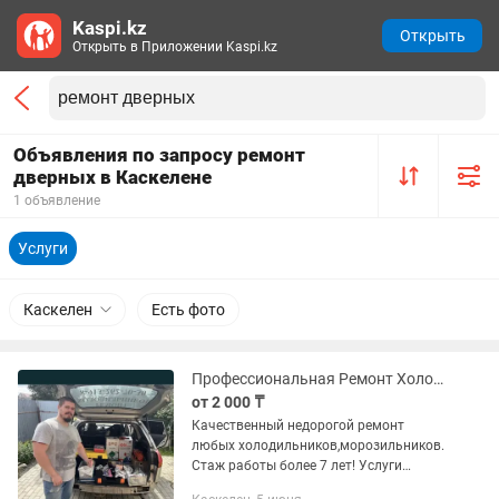
Kaspi.kz
Открыть
Открыть в Приложении Kaspi.kz
Объявления по запросу ремонт
дверных в Каскелене
1 объявление
Услуги
Каскелен
Есть фото
Профессиональная Ремонт Холодильник морозильник на Дому
от 2 000 ₸
Качественный недорогой ремонт
любых холодильников,морозильников.
Стаж работы более 7 лет! Услуги
произвожу у Вас на дому, выезжаю во