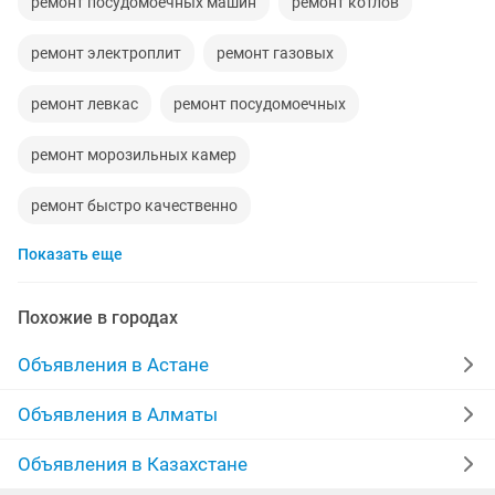
ремонт посудомоечных машин
ремонт котлов
ремонт электроплит
ремонт газовых
ремонт левкас
ремонт посудомоечных
ремонт морозильных камер
ремонт быстро качественно
Показать еще
ремонт холодильников и морозильников
ремонт морозильной
ремонт камеры
Похожие в городах
ремонт духов
замена ремонт вскрытие
Объявления в Астане
ремонт катлов
ремонт микроволновок пылесосов
Объявления в Алматы
ремонт пылесосов гарантией
Объявления в Казахстане