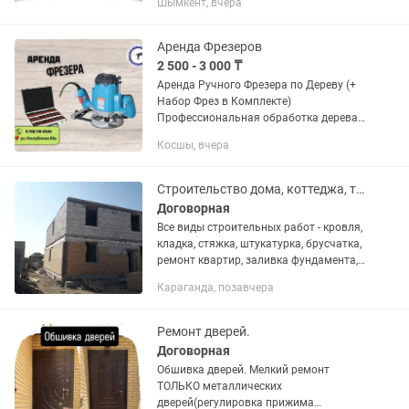
Шымкент, вчера
Кафель, Левкас, обои, плинтуса,
обдирку стен и потолков, галтели,...
Аренда Фрезеров
2 500 - 3 000 ₸
Аренда Ручного Фрезера по Дереву (+
Набор Фрез в Комплекте)
Профессиональная обработка дерева,
врезка петель и точные пазы без
Косшы, вчера
лишних затрат! Сдается в аренду
мощный и точный ручной фрезер по
дереву...
Строительство дома, коттеджа, таунхауса,ремонт под ключ, по дизайн проекту
Договорная
Все виды строительных работ - кровля,
кладка, стяжка, штукатурка, брусчатка,
ремонт квартир, заливка фундамента,
делаем ремонт квартир любой
Караганда, позавчера
сложности, современным дизайном,
двойные потолки,...
Ремонт дверей.
Договорная
Обшивка дверей. Мелкий ремонт
ТОЛЬКО металлических
дверей(регулировка прижима