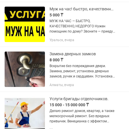
работы! Мелкосрочный...
Муж на час! быстро, качественно, недорого
5 000 ₸
МУЖ НА ЧАС — БЫСТРО,
КАЧЕСТВЕННО, НЕДОРОГО Нужен
помощник по дому? Звоните — приеду,
сделаю! Выполняю все виды мелкого
Уральск, вчера
бытового ремонта: Сантехника: •
Устранение протечек • Замена
смесителей,...
Замена дверных замков
8 000 ₸
Вскрытие без повреждения двери.
Замена, ремонт, установка дверных
замков, ручек и сердцевин. Установка
доводчика и мн.др.
Алматы, вчера
Услуги бригады отделочников.
15 000 - 15 000 000 ₸
Делаю ремонт домов, квартир, а также
мелкосрочный ремонт. Без вредных
привычек. Венецианка с эффектом
шелка. Декоративную штукатурка,