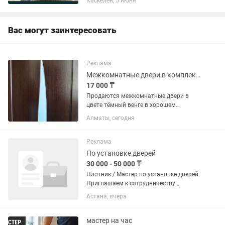
Каскелен, 5 июня
все районы Ремонт холодильников: -
замена реле холодильника -...
Вас могут заинтересовать
Реклама
Межкомнатные двери в комплекте в отличном состоянии
17 000 ₸
Продаются межкомнатные двери в
цвете тёмный венге в хорошем
состоянии - 7 штук Есть два варианта
Алматы, сегодня
дизайна: двери с декоративной
матовой стеклянной вставкой и глухая
дверь с небольшими стеклянными...
Реклама
По установке дверей
30 000 - 50 000 ₸
Плотник / Мастер по установке дверей
Приглашаем к сотрудничеству
опытных плотников для выполнения
Астана, вчера
заказов через приложение Яндекс. Что
нужно делать: •установка
межкомнатных и входных дверей;
мастер на час