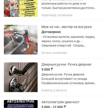
различные работы по дому и не
только. Быстро,качественно,доступно и
в срок. Писать звонить в любое время.
Караганда, позавчера
Если не отвечаю напишите на
обязательно отвечу - Гарантия на...
Муж на час , мастер на все руки
Договорная
- Установка жалюзи, карнизов, гардин,
зеркал, полок, сушилок и др. -
Сверление отверстий - Сборка,
разборка мебели (кровати, шкафы и
Астана, позавчера
др.) - Мелкий ремонт мебели; - Навеска
шкафов, картин,...
Дверные ручки. Ручка дверная
5 000 ₸
Дверные ручки. Ручка дверная
Большой ассортимент со склада.
Профессиональная установка, врезка,
замена, ремонт. Есть дешевые, есть
Алматы, 6 августа
качественные. Оптом и в розницу.
Автоэлектрик-диагност
5 000 - 12 000 ₸