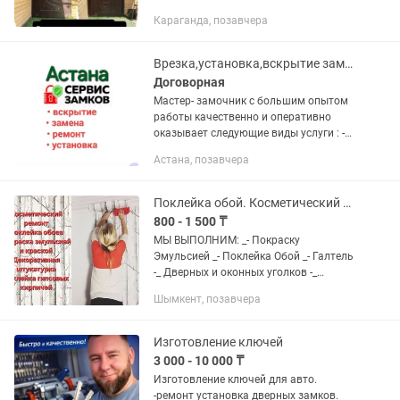
дверей,частичная коррекция
Караганда, позавчера
проседания дверей, обшивка дверей .
Огромная просьба звонить ТОЛЬКО
тогда , когда вы точно...
Врезка,установка,вскрытие замка, замена сердцевины замков,ремонт дверных
Договорная
Мастер- замочник с большим опытом
работы качественно и оперативно
оказывает следующие виды услуги : -
вскрытие/взлом замка без
Астана, позавчера
повреждения двери (в случае
отсутствия ключей или заклинивания
замка) ...
Поклейка обой. Косметический ремонт
800 - 1 500 ₸
МЫ ВЫПОЛНИМ: _- Покраску
Эмульсией _- Поклейка Обой _- Галтель
-_ Дверных и оконных уголков -_
Декоративная штукатурка -_ Поклейка
Шымкент, позавчера
гипсовых кирпичей -_ Бамбук панели -
_Установка плинтусов
Изготовление ключей
3 000 - 10 000 ₸
Изготовление ключей для авто.
-ремонт установка дверных замков.