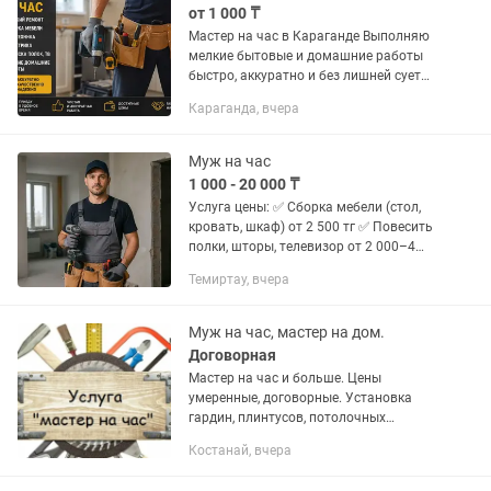
•монтаж...
от 1 000 ₸
Мастер на час в Караганде Выполняю
мелкие бытовые и домашние работы
быстро, аккуратно и без лишней суеты.
Что делаю: замена и установка кранов,
Караганда, вчера
смесителей, шлангов; замена сифона,
душа,...
Муж на час
1 000 - 20 000 ₸
Услуга цены: ✅ Сборка мебели (стол,
кровать, шкаф) от 2 500 тг ✅ Повесить
полки, шторы, телевизор от 2 000–4
000 тг ✅ Замена розеток,
Темиртау, вчера
выключателей от 1 500 тг ✅
Сантехнические работы (сифон,...
Муж на час, мастер на дом.
Договорная
Мастер на час и больше. Цены
умеренные, договорные. Установка
гардин, плинтусов, потолочных
галтелей. Установка ТВ на стену,
Костанай, вчера
шкафов, зеркал, полок, картин. Замена
дверных замков. Услуги