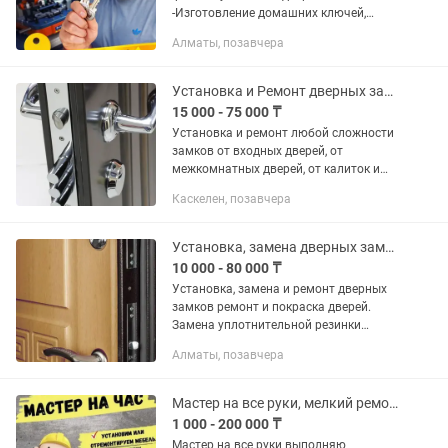
-Изготовление домашних ключей,
домофонов пультов для шлагбаума.
Алматы, позавчера
-Выезд мастера по городу
Установка и Ремонт дверных замков любой сложности
15 000 - 75 000 ₸
Установка и ремонт любой сложности
замков от входных дверей, от
межкомнатных дверей, от калиток и
ворот: • Установка новых замков •
Каскелен, позавчера
Замена ручек, тела и цилиндра
(сердцевины) замка • Ремонт...
Установка, замена дверных замков уплотнительных резинок от А до Я..Михаил.
10 000 - 80 000 ₸
Установка, замена и ремонт дверных
замков ремонт и покраска дверей.
Замена уплотнительной резинки
аккуратно и качественно опыт работы
Алматы, позавчера
25 лет мастер Михаил.
Мастер на все руки, мелкий ремонт по дому.
1 000 - 200 000 ₸
Мастер на все руки выполняю