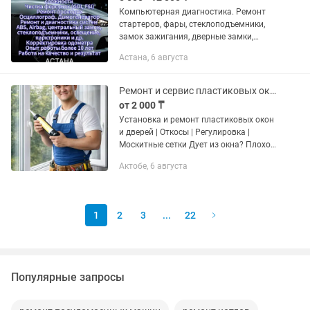
Компьютерная диагностика. Ремонт
стартеров, фары, стеклоподъемники,
замок зажигания, дверные замки,
центр замок, сигнализация, печки
Астана, 6 августа
любой марки машин. Любой
сложности по проводке и
замыканиям....
Ремонт и сервис пластиковых окон и дверей! Услуги мастера!
от 2 000 ₸
Установка и ремонт пластиковых окон
и дверей | Откосы | Регулировка |
Москитные сетки Дует из окна? Плохо
закрывается или перекосилось?
Актобе, 6 августа
Установим и быстро устраним
проблему. Опыт более 10...
1
2
3
...
22
Популярные запросы