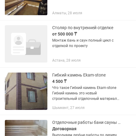
Алматы, 28 июля
Столяр по внутренней отделке
от 500 000 ₸
Монтаж бань и саун полный цикл с
отделкой по проекту
Астана, 28 июля
Гибкий камень Ekam-stone
4 500 ₸
Что такое Гибкий камень Ekam-stone
Гибкий камень это новый
строительный отделочный материал
на рынке Казахстана. Гибкий камень
Шымкент, 27 июля
является натуральным и экологичным,
его производят по особой...
Отделочные работы бани сауны под ключ
Договорная
Выполняем любые работы по дереву,