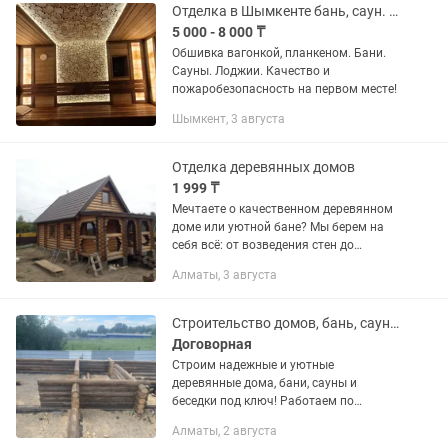
Отделка в Шымкенте бань, саун. Наружка домов!
5 000 - 8 000 ₸
Обшивка вагонкой, планкеном. Бани.
Сауны. Лоджии. Качество и
пожаробезопасность на первом месте!
Шымкент, 3 августа
Отделка деревянных домов
1 999 ₸
Мечтаете о качественном деревянном
доме или уютной бане? Мы берем на
себя всё: от возведения стен до
финишного декора! Профессионально
Алматы, 3 августа
работаем с деревом, соблюдая
технологии усадки и защиты...
Строительство домов, бань, саун и беседок из дерева
Договорная
Строим надежные и уютные
деревянные дома, бани, сауны и
беседки под ключ! Работаем по
договору, точно в срок и с гарантией
Алматы, 2 августа
качества. Что мы предлагаем: Дома и