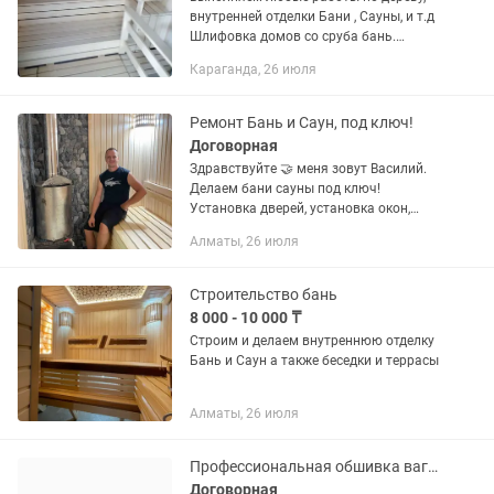
внутренней отделки Бани , Сауны, и т.д
Шлифовка домов со сруба бань.
Мобильные бани с морского
Караганда, 26 июля
Контейнера 20-40футов Любой
сложности. Качество и гарантия
Также...
Ремонт Бань и Саун, под ключ!
Договорная
Здравствуйте 🤝 меня зовут Василий.
Делаем бани сауны под ключ!
Установка дверей, установка окон,
установка печей в полном объеме,
Алматы, 26 июля
установка моно трубы, ППУ, и т.д Так
же делаем...
Строительство бань
8 000 - 10 000 ₸
Строим и делаем внутреннюю отделку
Бань и Саун а также беседки и террасы
Алматы, 26 июля
Профессиональная обшивка вагонкой и декор-панелями в Талгаре и Алматы.
Договорная