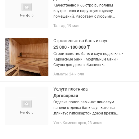
Качественно и быстро выполним
внутреннюю и наружную отделку
помещений. Работаем с любыми
материалами (вагонка, МДФ, ПВХ,
Талгар, 19 мая
ламинированные панели).Оказываем
услуги:Обшивка стен, потолков,
балконов и...
Строительство бань и саун
25 000 - 100 000 ₸
Строительство бань и саун под ключ. •
Каркасные бани • Модульные бани •
Сауны для дома и бизнеса •
Внутренняя отделка вагонкой • Полки,
Алматы, 24 июля
печи, дымоходы • Утепление и
пароизоляция • Кровля и наружная...
Услуги плотника
Договорная
Отделка полов ламинат линолеум
панели отделка бань саун вагонка
,плинтус гипсокартон двери врезка
замков. И.т.д
Усть-Каменогорск, 23 июля