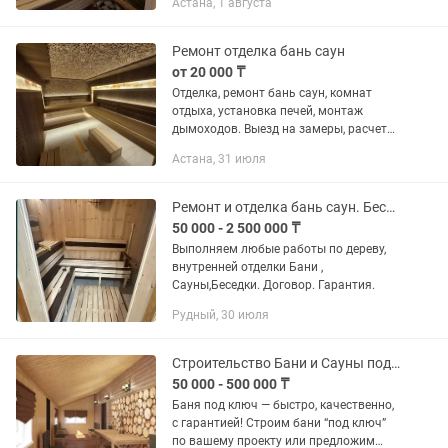
Астана, 1 августа
высококачественный материал. Весь
материал по отделке, облицовке,...
Ремонт отделка бань саун
от 20 000 ₸
Отделка, ремонт бань саун, комнат
отдыха, установка печей, монтаж
дымоходов. Выезд на замеры, расчет
стоимости
Астана, 31 июля
Ремонт и отделка бань саун. Беседки мангальные зоны
50 000 - 2 500 000 ₸
Выполняем любые работы по дереву,
внутренней отделки Бани ,
Сауны,Беседки. Договор. Гарантия.
Рудный, 30 июля
Строительство Бани и Сауны под ключ!
50 000 - 500 000 ₸
Баня под ключ — быстро, качественно,
с гарантией! Строим бани “под ключ”
по вашему проекту или предложим