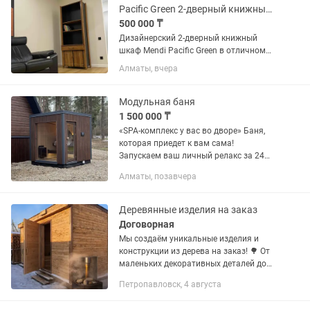
Pacific Green 2-дверный книжный шкаф коллекция Mendi / Vintage
500 000 ₸
Дизайнерский 2-дверный книжный
шкаф Mendi Pacific Green в отличном
состоянии / коллекционный предмет
Алматы, вчера
интерьера Retail от 3500$ Размер
(ШГВ): 8105002100 Бренд: Pacific Green
Коллекция: MENDI...
Модульная баня
1 500 000 ₸
«SPA-комплекс у вас во дворе» Баня,
которая приедет к вам сама!
Запускаем ваш личный релакс за 24
часа. Надоело ездить в общественные
Алматы, позавчера
сауны? Постройте свою, не превращая
участок в стройплощадку....
Деревянные изделия на заказ
Договорная
Мы создаём уникальные изделия и
конструкции из дерева на заказ! 🌳 От
маленьких декоративных деталей до
больших построек — бань, беседок,
Петропавловск, 4 августа
террас и мебели. Каждая работа
выполняется с любовью к дереву...