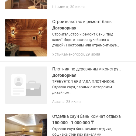
свои варианты. Работаем по всему
Шымкент, 30 июля
городу и пригородам. ⸻ Что мы
предлагаем: •Фундамент...
Строительство и ремонт бань
Договорная
Строительство и ремонт бань "под
ключ" Ищете настоящую баню с
душой? Построим или отремонтируем
баню любого типа: Русская парная
Усть-Каменогорск, 29 июля
Финская сауна Хаммам Черная баня
Наши услуги: Строительство...
Плотник по деревянным конструкциям
Договорная
ТРЕБУЕТСЯ БРИГАДА ПЛОТНИКОВ.
Отделка саун, парных с авторским
дизайном.
Астана, 28 июля
Отделка саун бань комнат отдыха
150 000 - 1 000 000 ₸
Отделка саун бань комнат отдыха,
обшивка стен пвх панелями