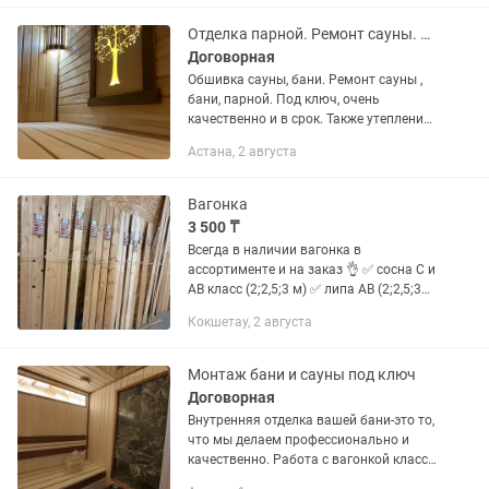
коттеджи из бруса, бревна и по
каркасной...
Отделка парной. Ремонт сауны. Обшивка бани
Договорная
Обшивка сауны, бани. Ремонт сауны ,
бани, парной. Под ключ, очень
качественно и в срок. Также утепление
балкона, контейнера. Можно сделать
Астана, 2 августа
из контейнера баню , сауну.
Вагонка
3 500 ₸
Всегда в наличии вагонка в
ассортименте и на заказ 👌 ✅ сосна С и
АВ класс (2;2,5;3 м) ✅ липа АВ (2;2,5;3
м) в наличии и на заказ ✅ кедр
Кокшетау, 2 августа
(1;1,5;2;2,5;3) в наличии и на заказ ✅
блок хаус (на...
Монтаж бани и сауны под ключ
Договорная
Внутренняя отделка вашей бани-это то,
что мы делаем профессионально и
качественно. Работа с вагонкой класса
экстра. Элитная баня-