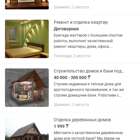
Шымкент, 3 августа
Ремонт и отделка квартир
Договорная
Бригада мастеров с большим опытом
работы, выполнит качественный
ремонт квартиры, дома, офиса.
-Работаем быстро и качественно
Павлодар, 3 августа
-Работаем с любыми материалами
(отечественными и зарубежными)
-Любые виды...
Строительство домов и бани под ключ
40 000 - 300 000 ₸
Строим надежные и теплые дома для
круглогодичного проживания, и так же
строим домашние бани. Работаем с
проектами любой сложности — от
Шымкент, 3 августа
небольших дачных домов до
просторных коттеджей. •
Строительство...
Отделка деревянных домов
1 999 ₸
Мечтаете о качественном деревянном
доме или уютной бане? Мы берем на