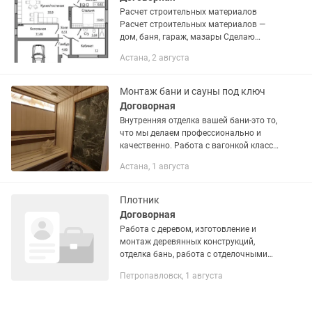
Расчет строительных материалов
Расчет строительных материалов —
дом, баня, гараж, мазары Сделаю
детальный расчет всех необходимых
Астана, 2 августа
строительных материалов для
частного строительства: Учитываю
все —...
Монтаж бани и сауны под ключ
Договорная
Внутренняя отделка вашей бани-это то,
что мы делаем профессионально и
качественно. Работа с вагонкой класса
экстра. Элитная баня-
Астана, 1 августа
высококачественный материал. Весь
материал по отделке, облицовке,...
Плотник
Договорная
Работа с деревом, изготовление и
монтаж деревянных конструкций,
отделка бань, работа с отделочными
материалами
Петропавловск, 1 августа