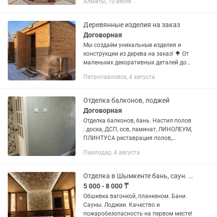
Алматы, 10 июля
Деревянные изделия на заказ
Договорная
Мы создаём уникальные изделия и
конструкции из дерева на заказ! 🌳 От
маленьких декоративных деталей до
больших построек — бань, беседок,
Петропавловск, 4 августа
террас и мебели. Каждая работа
выполняется с любовью к дереву...
Отделка балконов, лоджей
Договорная
Отделка балконов, бань. Настил полов
: доска, ДСП, осв, ламинат, ЛИНОЛЕУМ,
ПЛИНТУСА реставрация полов,
установка металлических входных
Павлодар, 4 августа
дверей, откосы пластиковые окна,
проёмы, арки.
Отделка в Шымкенте бань, саун. Наружка домов!
5 000 - 8 000 ₸
Обшивка вагонкой, планкеном. Бани.
Сауны. Лоджии. Качество и
пожаробезопасность на первом месте!