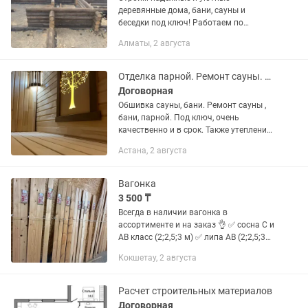
деревянные дома, бани, сауны и
беседки под ключ! Работаем по
договору, точно в срок и с гарантией
Алматы, 2 августа
качества. Что мы предлагаем: Дома и
коттеджи из бруса, бревна и по
каркасной...
Отделка парной. Ремонт сауны. Обшивка бани
Договорная
Обшивка сауны, бани. Ремонт сауны ,
бани, парной. Под ключ, очень
качественно и в срок. Также утепление
балкона, контейнера. Можно сделать
Астана, 2 августа
из контейнера баню , сауну.
Вагонка
3 500 ₸
Всегда в наличии вагонка в
ассортименте и на заказ 👌 ✅ сосна С и
АВ класс (2;2,5;3 м) ✅ липа АВ (2;2,5;3
м) в наличии и на заказ ✅ кедр
Кокшетау, 2 августа
(1;1,5;2;2,5;3) в наличии и на заказ ✅
блок хаус (на...
Расчет строительных материалов
Договорная