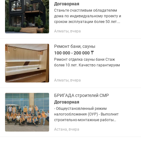
Договорная
Станьте счастливым обладателем
дома по индивидуальному проекту и
сроком эксплуатации более 50 лет.
Строительство домов под ключ в
Алматы, вчера
алматы и алматинской области из...
Ремонт бани, сауны
100 000 - 200 000 ₸
Ремонт отделка сауны бани Стаж
более 10 лет. Качество гарантируем
Алматы, вчера
БРИГАДА строителей СМР
Договорная
- Общеустановленный режим
налогообложения (ОУР) - Выполнит
строительно-монтажные работы
(кладка, стяжка, чистовая-черновая
Астана, вчера
отделка, укладка плитки, брусчатка в
любом объеме) -Монолит -