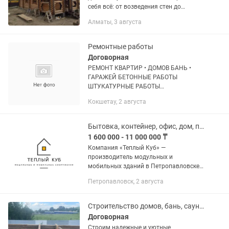
себя всё: от возведения стен до
финишного декора! Профессионально
Алматы, 3 августа
работаем с деревом, соблюдая
технологии усадки и защиты...
Ремонтные работы
Договорная
РЕМОНТ КВАРТИР • ДОМОВ БАНЬ •
ГАРАЖЕЙ БЕТОННЫЕ РАБОТЫ
ШТУКАТУРНЫЕ РАБОТЫ
ГИПСОКАРТОННЫЕ РАБОТЫ УКЛАДКА
Кокшетау, 2 августа
КАФЕЛЯ ЗАЛИВКА ФУНДАМЕНТА
СТЯЖКА, НАЛИВНЫЕ ПОЛЫ МОНТАЖ
ПОТОЛКОВ ИЗ...
Бытовка, контейнер, офис, дом, павильон
1 600 000 - 11 000 000 ₸
Компания «Теплый Куб» —
производитель модульных и
мобильных зданий в Петропавловске.
Изготавливаем конструкции любой
Петропавловск, 2 августа
сложности под ключ: • бытовки •
вагончики • павильоны • офисы •
дачные домики •...
Строительство домов, бань, саун и беседок из дерева
Договорная
Строим надежные и уютные