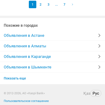
1
2
3
...
7
Похожие в городах
Объявления в Астане
Объявления в Алматы
Объявления в Караганде
Объявления в Шымкенте
Объявления в Усть-Каменогорске
Показать еще
Объявления в Костанае
Қаз
Рус
© 2012-2026, АО «Kaspi Bank»
Объявления в Павлодаре
Пользовательское соглашение