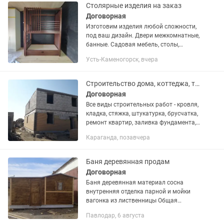
Строительство...
Столярные изделия на заказ
Договорная
Изготовим изделия любой сложности,
под ваш дизайн. Двери межкомнатные,
банные. Садовая мебель, столы,
лавочки, качели, беседки под ключ.
Усть-Каменогорск, вчера
Лестницы, декоративная отделка
деревом. Внутренняя отделка...
Строительство дома, коттеджа, таунхауса,ремонт под ключ, по дизайн проекту
Договорная
Все виды строительных работ - кровля,
кладка, стяжка, штукатурка, брусчатка,
ремонт квартир, заливка фундамента,
делаем ремонт квартир любой
Караганда, позавчера
сложности, современным дизайном,
двойные потолки,...
Баня деревянная продам
Договорная
Баня деревянная материал сосна
внутренняя отделка парной и мойки
вагонка из лиственницы Общая
площадь 15 квадратных метров
Павлодар, 6 августа
Вместимость до 4 человек Большое