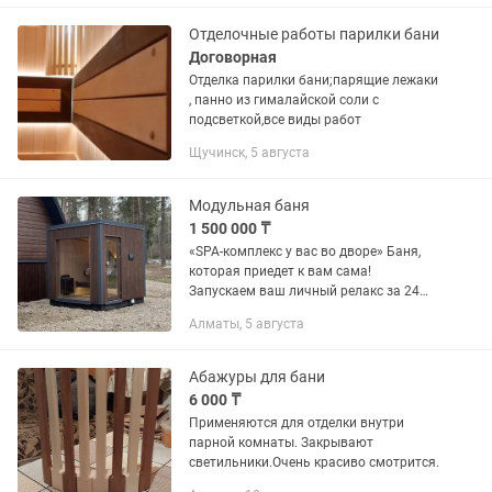
панорамное окно в комнате отдыха
Отделочные работы парилки бани
Договорная
Отделка парилки бани;парящие лежаки
, панно из гималайской соли с
подсветкой,все виды работ
Щучинск, 5 августа
Модульная баня
1 500 000 ₸
«SPA-комплекс у вас во дворе» Баня,
которая приедет к вам сама!
Запускаем ваш личный релакс за 24
часа. Надоело ездить в общественные
Алматы, 5 августа
сауны? Постройте свою, не превращая
участок в стройплощадку....
Абажуры для бани
6 000 ₸
Применяются для отделки внутри
парной комнаты. Закрывают
светильники.Очень красиво смотрится.