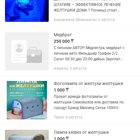
ШТАТИВЕ – ЭФФЕКТИВНОЕ ЛЕЧЕНИЕ
ЖЕЛТУШКИ ДОМА ? Поченьу стоит
выбрать именно эту лампу: + Лампы
Бауыржана Момышулы, 5 августа
Philips – как в роддомах и клиниках +
Подходит для фототерапии...
Медбрат
250 000 ₸
С личным АВТО!!! Медсестра, медбрат с
личным авто Фельдшер График 2/2
Сагат 08:30 ден 20:00 дейын Зарплата
250,000 Бензин отдельно Стажировка
Алматы, 5 августа
төленеді Жеке көлік, права
обязательно! Фотолампа от...
Фотолампа от желтухи желтушки
1 000 ₸
Прокат аренда фотолампы от
желтушки Самовызов или доставка по
городу! Бренд Maineng Сетка 1000тг
Тараз, 4 августа
Лампа кювез от желтушки
1 000 ₸