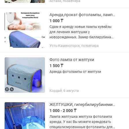
Астана, позавчера
согласно Казахстанскому обществу
неонатологов и педиатров нашей...
Аренда,прокат фотолампы, лампы от желтушки Замер биллирубина через кожу
1 000 ₸
Сдам в аренду новые лампы кувейзы
для лечения желтушки у
новорожденных. Замер биллирубина
через кожу малыша до и после.
Усть-Каменогорск, позавчера
Действует акции и скидки,
,подробности можно узнать по
телефону. Светодиодная...
Фото лампа от желтухи
1 500 ₸
Аренда фотолампы от желтухи
Кордай, 6 августа
ЖЕЛТУШКИ, гипербилирубинемии у новорожденных.
1 000 - 2 000 ₸
Лампа желтушка желтуха фотолампа
аренда. У нас Вы можете арендовать
специализированные фотолампы для