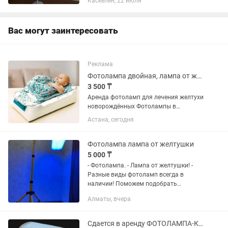
Каскелен, 22 июля
Вас могут заинтересовать
Реклама
Фотолампа двойная, лампа от желтушки,желтуха , Phillips
3 500 ₸
Аренда фотоламп для лечения желтухи
новорождённых Фотолампы в
наличии: ОФТН-03 (люлька) 5дн -
Астана, сегодня
3.500тг/сутки ОФТН-420 (штатив) 5дн -
3.500тг/сутки Кювез — 1 000 тг/сутки,
минимум 7 суток Philips...
Фотолампа лампа от желтушки
5 000 ₸
- Фотолампа. - Лампа от желтушки! -
Разные виды фотоламп всегда в
наличии! Поможем подобрать
подходящую лампу вашему малышу ! -
Алматы, вчера
Имеется доставка! - Билитест-
бескровный замер билирубина Цена
ламп...
Сдается в аренду ФОТОЛАМПА-КЮВЕЗ