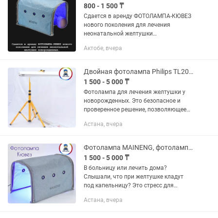
800 - 1 500 ₸
Сдается в аренду ФОТОЛАМПА-КЮВЕЗ
нового поколения для лечения
неонатальной желтушки
новорожденных. БЕЗОПАСНО. УДОБНО.
Актобе, вчера
ЭФФЕКТИВНО
Двойная фотолампа Philips TL20W52, фотолампа от желтушки
1 500 - 5 000 ₸
Фотолампа для лечения желтушки у
новорожденных. Это безопасное и
проверенное решение, позволяющее
проводить фототерапию в
Астана, вчера
комфортных условиях вашего дома.
Поченьу стоит выбрать нашу...
Фотолампа MAINENG, фотолампа от желтушки
1 500 - 5 000 ₸
В больницу или лечить дома?
Слышали, что при желтушке кладут
под капельницу? Это стресс для
малыша и родителей. -Без больницы,
Астана, вчера
слез и разлуки! + Фотолампа для
лечения дома + Бесконтактный замер...