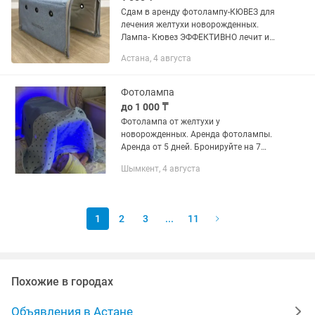
Сдам в аренду фотолампу-КЮВЕЗ для
лечения желтухи новорожденных.
Лампа- Кювез ЭФФЕКТИВНО лечит и
удобно в применении. Эффективное и
Астана, 4 августа
безопасное лечение малыша в
домашних условиях АРЕНДА 1000 /
сутки.+...
Фотолампа
до 1 000 ₸
Фотолампа от желтухи у
новорожденных. Аренда фотолампы.
Аренда от 5 дней. Бронируйте на 7
дней + 2 день бесплатно.
Шымкент, 4 августа
1
2
3
...
11
Похожие в городах
Объявления в Астане