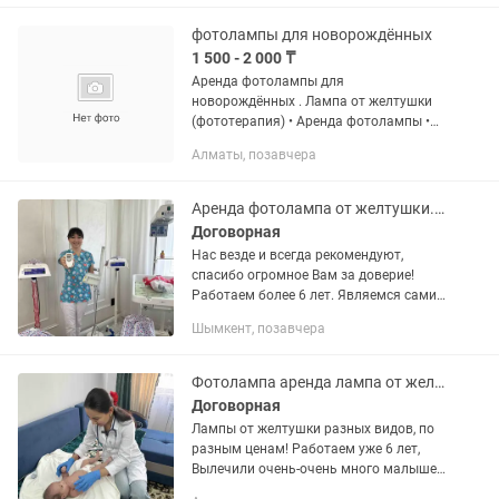
домашних условиях АРЕНДА 2500тг /...
фотолампы для новорождённых
1 500 - 2 000 ₸
Аренда фотолампы для
новорождённых . Лампа от желтушки
(фототерапия) • Аренда фотолампы •
Безопасно для новорождённых •
Алматы, позавчера
Помощь при желтушке • Консультация
по использованию • г. Алматы Тел:
Забота о...
Аренда фотолампа от желтушки. Прокат фото лампы. Билирубин. Тест. Билитест.
Договорная
Нас везде и всегда рекомендуют,
спасибо огромное Вам за доверие!
Работаем более 6 лет. Являемся сами
врачами с высшим медицинским
Шымкент, позавчера
образованием! Аренда Кювез люлька
стационарная лампа на стойке...
Фотолампа аренда лампа от желтушки билитест билирубин Фото лампа люлька
Договорная
Лампы от желтушки разных видов, по
разным ценам! Работаем уже 6 лет,
Вылечили очень-очень много малышей
по доказанной методике лечения