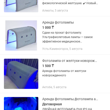
физиологической желтушке. ✔️ Новый
товар ✔️ В комплекте защитная маска
Алматы, 5 августа
для глаз малыша ✔️ Простая и удобная
в использовании в домашних...
Аренда фотолампы
1 000 ₸
Сдам на прокат фотолампу.
Ультрафиолетовые лампы — самое
эффективное медицинское
оборудование для лечения желтухи у
Усть-Каменогорск, 5 августа
новорожденных. Когда младенцы
получают дозу полезного спектра, им
не требуется...
Фотолампа от желтухи новорожденного
1 500 ₸
Аренда фотолампы от желтухи
новорожденного
Актобе, 5 августа
Аренда фотолампы,фотолампа аренда,лампа от желтушки, фотолампа кувез
Договорная
ДВОЙНАЯ ФОТОЛАМПА PHILIPS НА