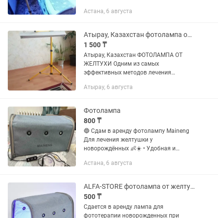
лечения желтушки у малышей. Наши
Астана, 6 августа
устройства обеспечивают
оптимальное освещение кожи,
помогая...
Атырау, Казахстан фотолампа от желтухи
1 500 ₸
Атырау, Казахстан ФОТОЛАМПА ОТ
ЖЕЛТУХИ Одним из самых
эффективных методов лечения
"желтушки" является фототерапия. Ее
Атырау, 6 августа
принцип прост: ультрафиолетовые
волны фотолампы воздействуют на
организм...
Фотолампа
800 ₸
🔵 Сдам в аренду фотолампу Maineng
Для лечения желтушки у
новорождённых 👶☀️ • Удобная и
безопасная фототерапия дома •
Астана, 6 августа
Чистая и исправная лампа • Подходит
для новорождённых
ALFA-STORE фотолампа от желтушки для новорожденных
500 ₸
Сдается в аренду лампа для
фототерапии новорожденных при