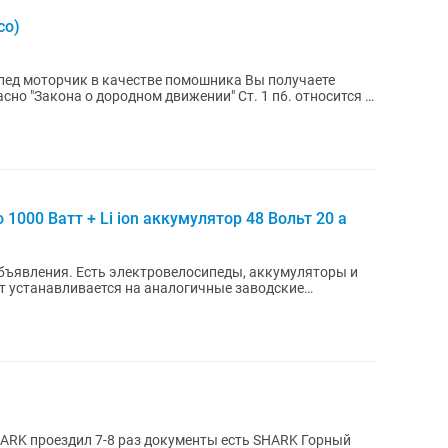
со)
пед моторчик в качестве помошника Вы получаете
сно "Закона о дородном движении" Ст. 1 п6. относится к
1000 Ватт + Li ion аккумулятор 48 Вольт 20 a
объявления. Есть электровелосипеды, аккумуляторы и
 устанавливается на аналогичные заводские
...
оездил 7-8 раз документы есть SHARK Горный