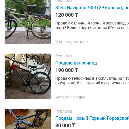
Реклама
Stels Navigator 900 (29 колеса), 
120 000 ₸
Продам отличный горный велосипед St
тенге! Велосипед считается б/у, но по
дюймов, 21 скорость....
Уральск, сегодня
Реклама
Продаю велосипед
190 000 ₸
Продаю велосипед в эксплуатации 1 г
аккуратно, без падений и серьезных повреждений. ✅ Алюминиевая
Дисковые тормоза ✅...
Актобе, сегодня
Реклама
Продам Новый Горный Городской
80 000 ₸