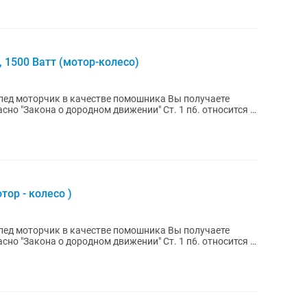
, 1500 Ватт (мотор-колесо)
пед моторчик в качестве помошника Вы получаете
сно "Закона о дородном движении" Ст. 1 п6. относится к
тор - колесо )
пед моторчик в качестве помошника Вы получаете
сно "Закона о дородном движении" Ст. 1 п6. относится к