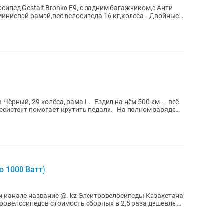
ипед Gestalt Bronko F9, с задним багажником,с Анти
иниевой рамой,вес велосипеда 16 кг,колеса-- Двойные
 Чёрный, 29 колёса, рама L. Ездил на нём 500 км — всё
Ассистент помогает крутить педали. На полном заряде
о 1000 Ватт)
@. kz Электровелосипеды Казахстана
ровелосипедов стоимость сборных в 2,5 раза дешевле с