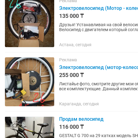
Реклама
Электровелосипед (Мотор - коле
135 000 ₸
Друзья! Устанавливая на свой велоси
Велосипед с двигателем который согла
категории велосипеды (Не...
Астана, сегодня
Реклама
Электровелосипед (мотор-колесо 
255 000 ₸
Листайье фото, смотрите другие мои 
все комплектующие. Данный комплект
велосипеды стоимостью около 850 тыс
Караганда, сегодня
Продам велосипед
116 000 ₸
GESTALT G 700 на 29 катках модель SHARK пр