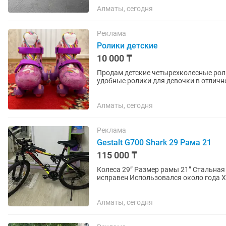
Алматы, сегодня
Реклама
Ролики детские
10 000 ₸
Продам детские четырехколесные роликовые коньки
удобные ролики для девочки в отличном состоянии. ✅ Регулируемы
поэтому хватит не на один...
Алматы, сегодня
Реклама
Gestalt G700 Shark 29 Рама 21
115 000 ₸
Колеса 29” Размер рамы 21” Стальная рама Дисковые механические тормоза Полностью
исправен Использовался около года Хорошее техническое и внешнее состояние - на одной
педали сломана пластиковая...
Алматы, сегодня