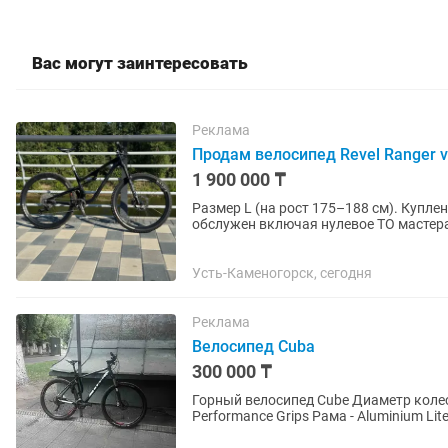
Вас могут заинтересовать
Реклама
Продам велосипед Revel Ranger v
1 900 000 ₸
Размер L (на рост 175–188 см). Куплен по предзаказу, за отдельный прайс был собран и
обслужен включая нулевое ТО мастерам
практически в идеальном состоянии,..
Усть-Каменогорск, сегодня
Реклама
Велосипед Cuba
300 000 ₸
Горный велосипед Cube Диаметр колеса - 27,5'' Руль - CUBE Rise Trail Bar, 660mm Грипсы - CUBE
Performance Grips Рама - A