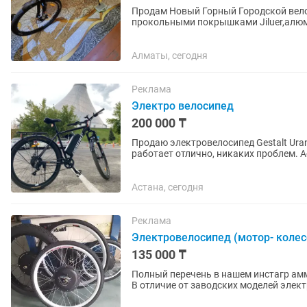
Продам Новый Горный Городской велос
прокольными покрышками Jiluer,алюм
алюминиевые обода.Размер...
Алматы, сегодня
Реклама
Электро велосипед
200 000 ₸
Продаю электровелосипед Gestalt Uran
работает отлично, никаких проблем. 
батареи хватает...
Астана, сегодня
Реклама
Электровелосипед (мотор- колес
135 000 ₸
Полный перечень в нашем инстагр амм канале название 
В отличие от заводских моделей элект
аналогичными...