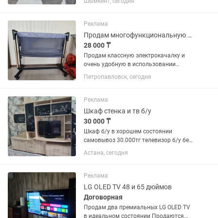
Шымкент, сегодня
пульту.так же имеется приствной
столик.писать не заонить Самовывоз
район Гагарина
Реклама
Продам многофункциональную люльку
28 000 ₸
Продам классную электрокачалку и
очень удобную в использовании
люльку+трансформируется в манеж, в
Петропавловск, сегодня
отличном состоянии: маятник, музыка,
пульт всё имеется 28 тыс. Торг
реальному покупателю
Реклама
Шкаф стенка и тв б/у
30 000 ₸
Шкаф б/у в хорошем состоянии
самовывоз 30.000тг телевизор б/у без
пульта 10.000тг
Астана, сегодня
Реклама
LG OLED TV 48 и 65 дюймов
Договорная
Продам два премиальных LG OLED TV
в идеальном состоянии Продаются