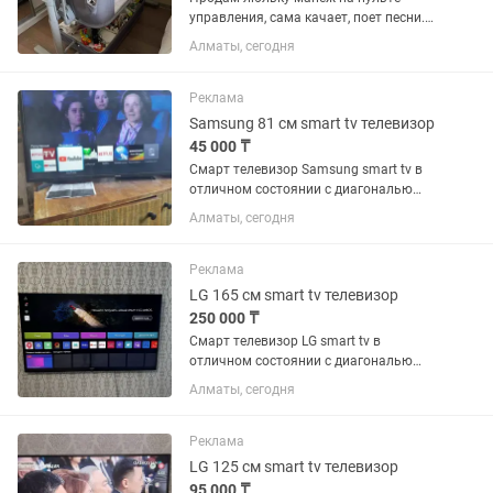
управления, сама качает, поет песни.
Состояние очень хорошее
Алматы, сегодня
Реклама
Samsung 81 см smart tv телевизор
45 000 ₸
Смарт телевизор Samsung smart tv в
отличном состоянии с диагональю
экрана 81 см (32 дюйма). Встроенный
Алматы, сегодня
цифровой тюнер с 25 бесплатными
каналами. WiFi, YouTube и много других
интересных...
Реклама
LG 165 см smart tv телевизор
250 000 ₸
Смарт телевизор LG smart tv в
отличном состоянии с диагональю
экрана 165 см (65 дюймов).
Алматы, сегодня
Встроенный цифровой тюнер с 25
бесплатными каналами. WiFi, YouTube
и много других интересных...
Реклама
LG 125 см smart tv телевизор
95 000 ₸