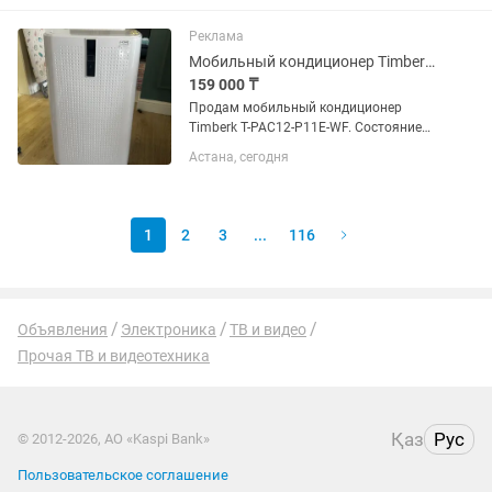
батарея, флеш карта и пульт. Покупал
все за 309 000 сделаю...
Реклама
Мобильный кондиционер Timberk T-PAC12-P11E-WF, 12 000 BTU, Wi-Fi
159 000 ₸
Продам мобильный кондиционер
Timberk T-PAC12-P11E-WF. Состояние
отличное, практически новый. Куплен
Астана, сегодня
недавно, использовался всего
несколько дней для проверки.
Полностью исправен, хорошо
охлаждает,...
1
2
3
...
116
Объявления
Электроника
ТВ и видео
Прочая ТВ и видеотехника
Қаз
Рус
© 2012-2026, АО «Kaspi Bank»
Пользовательское соглашение