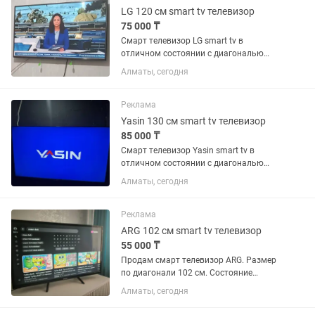
LG 120 см smart tv телевизор
75 000 ₸
Смарт телевизор LG smart tv в
отличном состоянии с диагональю
экрана 120 см. Встроенный цифровой
Алматы, сегодня
тюнер с 25 бесплатными каналами.
WiFi, YouTube и много других
интересных приложений. Пульт в...
Реклама
Yasin 130 см smart tv телевизор
85 000 ₸
Смарт телевизор Yasin smart tv в
отличном состоянии с диагональю
экрана 130 см (50 дюймов).
Алматы, сегодня
Встроенный цифровой тюнер с 25
бесплатными каналами. WiFi, YouTube
и много других интересных...
Реклама
ARG 102 см smart tv телевизор
55 000 ₸
Продам смарт телевизор ARG. Размер
по диагонали 102 см. Состояние
отличное. Пульт имеется. Вай фай,
Алматы, сегодня
Ютуб все четко работает.