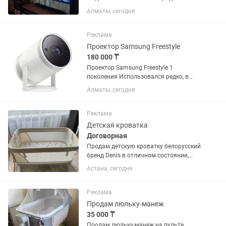
два телевизора LG OLED,
Алматы, сегодня
приобретались новыми и
использовались исключительно в
домашних условиях. Оба телевизора
Реклама
полностью исправны,...
Проектор Samsung Freestyle
180 000 ₸
Проектор Samsung Freestyle 1
поколения Использовался редко, в
отличном состоянии Полный
Алматы, сегодня
комплект: проектор, пульт, коробка,
шнур и адаптер.
Реклама
Детская кроватка
Договорная
Продам детскую кроватку белорусский
бренд Denis в отличном состоянии,
электронная качалка с пультом
Астана, сегодня
управления, блютуз, мелодии, матрас в
идеальном состоянии
Реклама
Продам люльку-манеж
35 000 ₸
Продам люльку-манеж на пульте