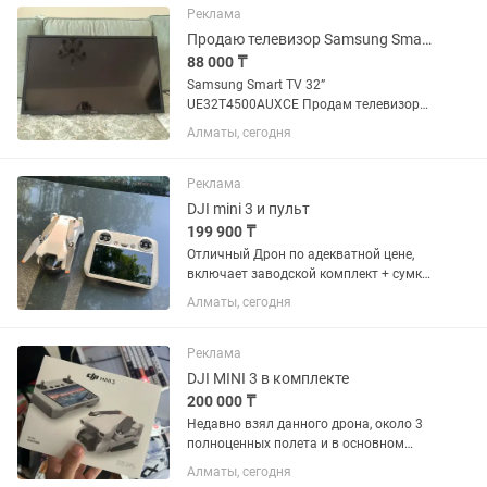
Реклама
Продаю телевизор Samsung Smart TV 32 теледидары сатылады
88 000 ₸
Samsung Smart TV 32”
UE32T4500AUXCE Продам телевизор
Samsung Smart TV 32 дюйма. Работает
Алматы, сегодня
отлично, без технических
неисправностей. Подходит для
спальни, кухни, детской комнаты или
Реклама
небольшой...
DJI mini 3 и пульт
199 900 ₸
Отличный Дрон по адекватной цене,
включает заводской комплект + сумку
и флеш память (для фото и видео
Алматы, сегодня
записей). Всего около 5-10 полетов,
создает эмоции и качественные
фотографии. Все по...
Реклама
DJI MINI 3 в комплекте
200 000 ₸
Недавно взял данного дрона, около 3
полноценных полета и в основном
около 10-15 взлет/посадка. В
Алматы, сегодня
комплектации: сумка, зарядник, одна