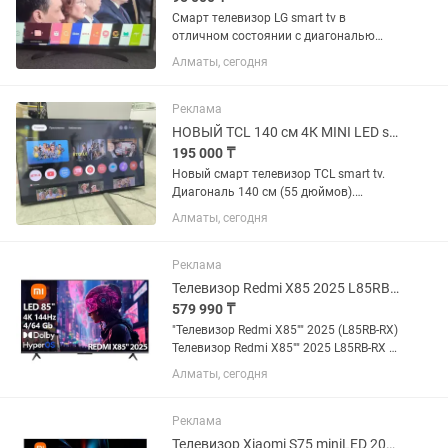
Смарт телевизор LG smart tv в
отличном состоянии с диагональю
экрана 125 см (49 дюймов).
Алматы, сегодня
Встроенный цифровой тюнер с 25
бесплатными каналами. WiFi, YouTube
и много других интересных...
Реклама
НОВЫЙ TCL 140 см 4К MINI LED smart tv телевизор
195 000 ₸
Новый смарт телевизор TCL smart tv.
Диагональ 140 см (55 дюймов).
Коробка, пульт и ножки в комплекте.
Алматы, сегодня
Такой на каспи стоит больше 200 тыс.
Реклама
Телевизор Redmi X85 2025 L85RB-RX [216см, 4K/144Hz, Direct LED 500Нит]
579 990 ₸
"Телевизор Redmi X85"" 2025 (L85RB-RX)
Телевизор Redmi X85"" 2025 L85RB-RX –
доступный вариант для тех, кто ищет
Алматы, сегодня
качественное устройство и для
просмотра и для гейминга. Телевизор
обладает...
Реклама
Телевизор Xiaomi S75 miniLED 2025 L75MB-S [191см, 4K/144Hz, Mini LED]