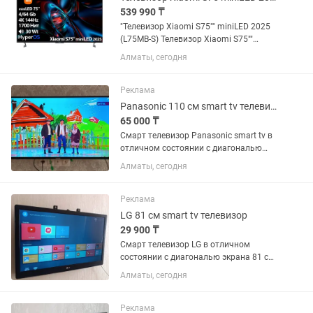
539 990 ₸
"Телевизор Xiaomi S75"" miniLED 2025
(L75MB-S) Телевизор Xiaomi S75""
miniLED 2025 L75MB-S обладает
Алматы, сегодня
отличной яркостью 1700 Нет
благодаря подсветке miniLED, которая
в сочетании с 704 зонами подсветки...
Реклама
Panasonic 110 см smart tv телевизор
65 000 ₸
Смарт телевизор Panasonic smart tv в
отличном состоянии с диагональю
экрана 110 см (43 дюйма). Встроенный
Алматы, сегодня
цифровой тюнер с 25 бесплатными
каналами. WiFi, YouTube и много других
интересных...
Реклама
LG 81 см smart tv телевизор
29 900 ₸
Смарт телевизор LG в отличном
состоянии с диагональю экрана 81 см
(32 дюйма). WiFi, YouTube и много
Алматы, сегодня
других интересных приложений. Пульт
в комплекте. Самовывоз или можете
забрать через курьера.
Реклама