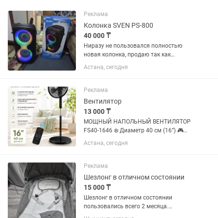
Реклама
Колонка SVEN PS-800
40 000 ₸
Ниразу не пользовался полностью
новая колонка, продаю так как
выиграл её на конкурсе. Портативная
Астана, сегодня
колонка SVEN PS-800, 100 Вт. Мощная
портативная акустика для дома, дачи,
пикников и вечеринок. Яркая...
Реклама
Вентилятор
13 000 ₸
МОЩНЫЙ НАПОЛЬНЫЙ ВЕНТИЛЯТОР
FS40-1646 ❄️ Диаметр 40 см (16”) 🎮
Пульт дистанционного управления 🌪️
Астана, сегодня
8 скоростей обдува 🔄 Автоповорот 📏
Регулировка высоты 🔇 Тихая работа ⚡
Экономичное...
Реклама
Шезлонг в отличном состоянии
15 000 ₸
Шезлонг в отличном состоянии
пользовались всего 2 месяца.
Качается из стороны в сторону, на