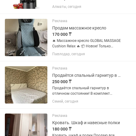
состоянии. Работает идеально, без
Алматы, сегодня
нареканий — просто перешли на другой
формат кофе. • Капсульная система
Caffitaly — эспрессо как в...
Реклама
Продам массажное кресло
170 000 ₸
🔥 Массажное кресло GLOBAL MASSAGE
Cushion Relax 🔥 📦 Новое! Только
вскрыто, не использовалось. Подарите
Павлодар, сегодня
себе полноценный массаж прямо у
себя дома! ✅ Массаж шеи, спины и
поясницы ✅...
Реклама
Продаётся спальный гарнитур в отличном состоянии!
250 000 ₸
Продаётся спальный гарнитур в
отличном состоянии! В комплект
входит: 🛏️ Двуспальная кровать 🛌
Семей, сегодня
Ортопедический матрас 🚪
Вместительный шкаф 🪞 Зеркало 🪑
Пуфик 💄 Туалетный столик
Реклама
РЕАЛЬНОМУ КЛИЕНТУ...
Кровать. Шкаф и навесные полки
180 000 ₸
Кровать, шкаф и полки Продаю все