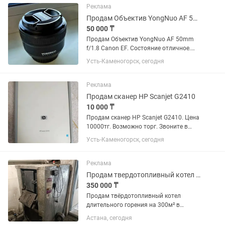
Реклама
Продам Объектив YongNuo AF 50mm f/1.8 Canon EF
50 000 ₸
Продам Объектив YongNuo AF 50mm
f/1.8 Canon EF. Состояние отличное.
Цена 50000. Возможен торг. Звоните в
Усть-Каменогорск, сегодня
любое время Динара
Реклама
Продам сканер HP Scanjet G2410
10 000 ₸
Продам сканер HP Scanjet G2410. Цена
10000тг. Возможно торг. Звоните в
любое время. Динара .
Усть-Каменогорск, сегодня
Реклама
Продам твердотопливный котел на 300м2
350 000 ₸
Продам твёрдотопливный котел
длительного горения на 300м² в
хорошем состоянии. Утеплённая.
Астана, сегодня
Очень удобна в обслуживании,