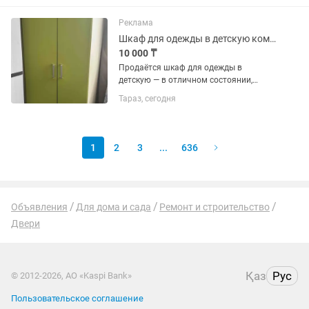
подвижные колосники, а также чистка
колодцев дымохода. 1 закладка 15-20
Реклама
ведер...
Шкаф для одежды в детскую комнату
10 000 ₸
Продаётся шкаф для одежды в
детскую — в отличном состоянии,
аккуратно использовалась. Подойдёт
Тараз, сегодня
как для мальчика, так и для девочки
Цвет: нейтральный (легко впишется в
любой интерьер) Материал:...
1
2
3
...
636
Объявления
Для дома и сада
Ремонт и строительство
Двери
Қаз
Рус
© 2012-2026, АО «Kaspi Bank»
Пользовательское соглашение