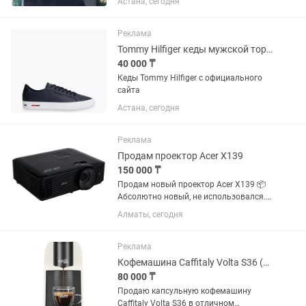
Астана, сегодня
камеры и динамики без нареканий. Все
функции исправны. Без коробки ‼️ 🔹
Память: 128 ГБ 🔹...
Реклама
Tommy Hilfiger кеды мужской торг есть
40 000 ₸
Кеды Tommy Hilfiger с официального
сайта
Астана, сегодня
Реклама
Продам проектор Acer X139
150 000 ₸
Продам новый проектор Acer X139 📦
Абсолютно новый, не использовался.
✅ Полный комплект: коробка, пульт,
Алматы, сегодня
кабели, документы. ✅ Отлично
подходит для дома, офиса, учебы и
презентаций. ✅ Яркое и...
Реклама
Кофемашина Caffitaly Volta S36 (белая)
80 000 ₸
Продаю капсульную кофемашину
Caffitaly Volta S36 в отличном