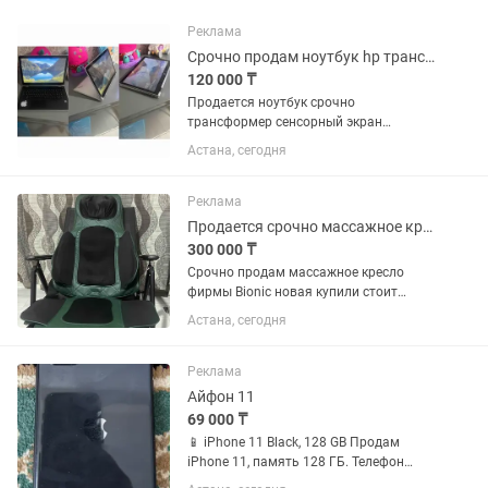
Реклама
Срочно продам ноутбук hp трансформер
120 000 ₸
Продается ноутбук срочно
трансформер сенсорный экран
Имеется торг
Астана, сегодня
Реклама
Продается срочно массажное кресло Bionic новая
300 000 ₸
Срочно продам массажное кресло
фирмы Bionic новая купили стоит
просто так не пользуемся Корейская
Астана, сегодня
Торг имеется
Реклама
Айфон 11
69 000 ₸
📱 iPhone 11 Black, 128 GB Продам
iPhone 11, память 128 ГБ. Телефон
полностью рабочий, Face ID работает,