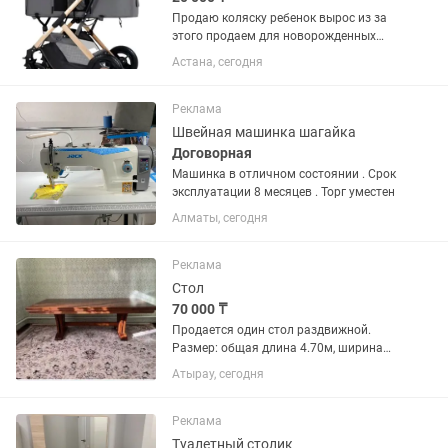
Продаю коляску ребенок вырос из за
этого продаем для новорожденных
очень хорошо подойдет. Есть торг и
Астана, сегодня
есть подарок можете взять коврик или
шезлонг
Реклама
Швейная машинка шагайка
Договорная
Машинка в отличном состоянии . Срок
эксплуатации 8 месяцев . Торг уместен
Алматы, сегодня
Реклама
Стол
70 000 ₸
Продается один стол раздвижной.
Размер: общая длина 4.70м, ширина
1.10м Длина в собранном виде 2.40м.
Атырау, сегодня
Торг есть.
Реклама
Туалетный столик