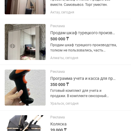
вместе. Самовывоз. Торг уместен.
Актау, сегодня
Реклама
Продам шкаф турецкого производства
500 000 ₸
Продам шкаф турецкого производства,
толком не пользовались, часть
приданного, которое не пригодилось,
Алматы, сегодня
без дефектов. Возможен торг
Реклама
Программа учета и касса для продажи
350 000 ₸
Готовый комплект для учета и
продажи. В комплекте сенсорный
моноблок с программой, сканер
Уральск, сегодня
проводной, принтер ценников,
термолента ценник, клавиатура. б/у но
всё в отличном состоянии с одной
Реклама
руки....
Коляска
20 000 ₸