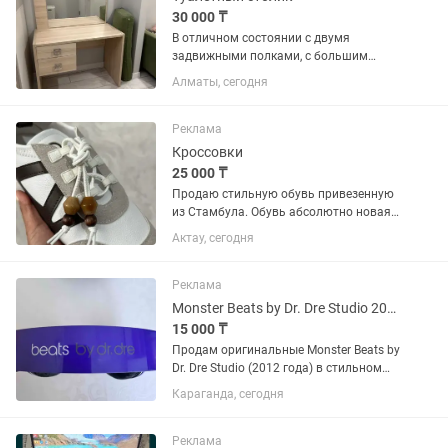
30 000 ₸
В отличном состоянии с двумя
задвижными полками, с большим
зеркалом. Торг будет!
Алматы, сегодня
Реклама
Кроссовки
25 000 ₸
Продаю стильную обувь привезенную
из Стамбула. Обувь абсолютно новая.
Отдам по своей цене 30.000 тг
Актау, сегодня
небольшой торг уместен Маломерят.
Реклама
Monster Beats by Dr. Dre Studio 2012
15 000 ₸
Продам оригинальные Monster Beats by
Dr. Dre Studio (2012 года) в стильном
фиолетовом цвете. Состояние: –
Караганда, сегодня
Хорошее, аккуратное использование –
Полностью рабочие – Без трещин, есть
незначительные...
Реклама