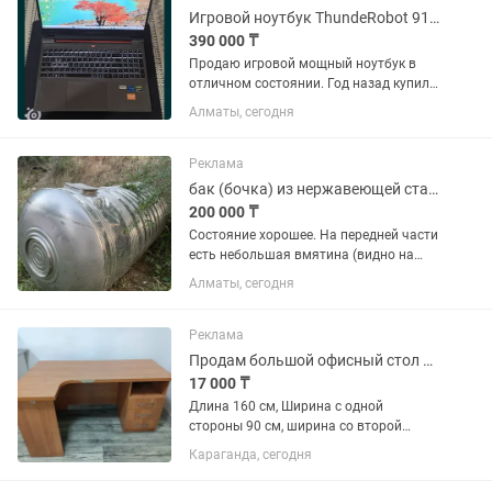
Игровой ноутбук ThundeRobot 911 X Wild Hunter G2 Pro 15.6 / 16 Гб / S
390 000 ₸
Продаю игровой мощный ноутбук в
отличном состоянии. Год назад купил,
но не так много пользовались.
Алматы, сегодня
Процессор Процессор Intel Core i5-
12450H. Видеокарта Видеокарта
NVIDIA GeForce RTX 4060 Тип...
Реклама
бак (бочка) из нержавеющей стали/Тот баспайтын су бочкасы
200 000 ₸
Состояние хорошее. На передней части
есть небольшая вмятина (видно на
фото). На эксплуатацию не влияет.
Алматы, сегодня
подходит для дома, дачи, фермерского
хозяйства и других нужд. Объем
__4куба_ . Возможен торг....
Реклама
Продам большой офисный стол б/у. Торг
17 000 ₸
Длина 160 см, Ширина с одной
стороны 90 см, ширина со второй
стороны 60 см, высота 78 см Три
Караганда, сегодня
ящика