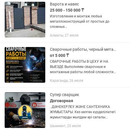
Варота и навес
25 000 - 150 000 ₸
Изготовление и монтаж любых
металлоконструкций от простых до
сложных
Ворота,заборы,двери,решетки,навесы,к
Алматы, 27 июля
озырьки, лестницы и многое другое
Работаем без выходных К каждому
клиенту индивидуальный...
Сварочные работы, черный металл и нержавейка
от 5 000 ₸
СВАРОЧНЫЕ РАБОТЫ В ЦЕХУ И НА
ВЫЕЗДЕ Выполняем сварочные и
монтажные работы любой сложности
для частных лиц, предприятий и
Караганда, 26 июля
организаций. Работаем качественно,
быстро и с гарантией. Используем...
Супер сварщик
Договорная
. ДӘНЕКЕРЛЕУ ЖӘНЕ САНТЕХНИКА
ЖҰМЫСТАРЫ. Кез келген күрделіліктегі
жұмыстарды жылдам әрі сапалы
орындаймыз! Біздің қызметтер:
Шымкент, 25 июля
Дәнекерлеу жұмыстары: Электрсварка