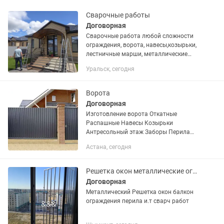
Сварочные работы
Договорная
Сварочные работа любой сложности
ограждения, ворота, навесы,козырьки,
лестничные марши, металлические
двери, решётки, и многое другое.
Уральск, сегодня
Большой опыт работы. Фото.
Ворота
Договорная
Изготовление ворота Откатные
Распашные Навесы Козырьки
Антресольный этаж Заборы Перила
Решетки
Астана, сегодня
Решетка окон металлические ограждения навес ворота и.т .д
Договорная
Металлический Решетка окон балкон
ограждения перила и.т сварч работ