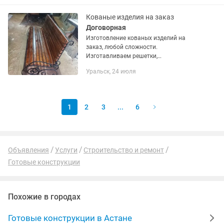
генератор бар Кемпи жартылай
автомат...
Кованые изделия на заказ
Договорная
Изготовление кованых изделий на
заказ, любой сложности.
Изготавливаем решетки,
навесы,ворота, оградки, качели,перила
Уральск, 24 июля
и многое другое
1
2
3
...
6
Объявления
Услуги
Строительство и ремонт
Готовые конструкции
Похожие в городах
Готовые конструкции в Астане