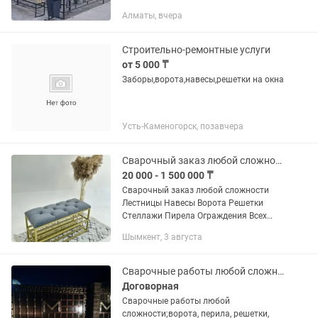
Отопления, гребенки, обьвязка
Алматы, вчера
теплообменников, элеваторы, а так же
водоснабжение и...
Строительно-ремонтные услуги
от 5 000 ₸
Заборы,ворота,навесы,решетки на окна
Усть-Каменогорск, позавчера
Сварочный заказ любой сложности
20 000 - 1 500 000 ₸
Сварочный заказ любой сложности
Лестницы Навесы Ворота Решетки
Стеллажи Пирела Ограждения Всех
Видов Принимаются Для Полностью
Шымкент, 3 августа
Инфо
Сварочные работы любой сложности;ворота,навесы,перила,решетки,топчан
Договорная
Сварочные работы любой
сложности;ворота, перила, решетки,