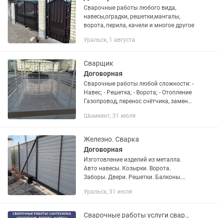
Сварочные работы любого вида,
навесы,оградки, решетки,мангалы,
ворота, перила, качели и многое другое
Уральск, 1 августа
Сварщик
Договорная
Сварочные работы любой сложности: -
Навес; - Решетка; - Ворота; - Отопление
Газопровод, перенос счётчика, замена
труб на пластик. Монтаж де монтаж.
Шымкент, 31 июля
Кез келген дәнекерлеу жұмыстары!
Железно. Сварка
Договорная
Изготовление изделий из металла.
Авто навесы. Козырки. Ворота.
Заборы. Двери. Решетки. Балконы.
Качество железное.
Уральск, 31 июля
Сварочные работы услуги сварщика сварка любой сложности