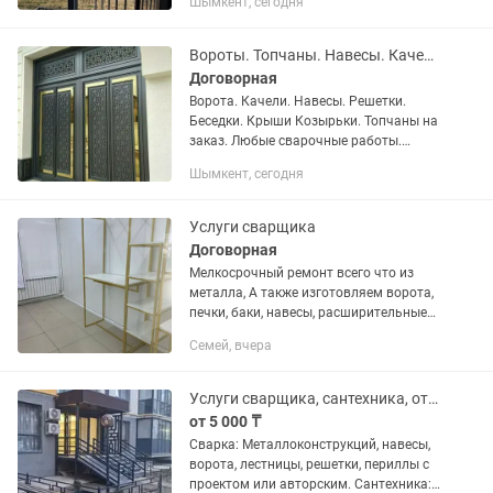
Шымкент, сегодня
Вороты. Топчаны. Навесы. Качели. Беседки. Покраска ворот.Сварочные работы.
Договорная
Ворота. Качели. Навесы. Решетки.
Беседки. Крыши Козырьки. Топчаны на
заказ. Любые сварочные работы.
Выходные двери. Реставрация старых
Шымкент, сегодня
ворот. Покраска ворот.Крыш
пластиковых окон Красим
растворителям...
Услуги сварщика
Договорная
Мелкосрочный ремонт всего что из
металла, А также изготовляем ворота,
печки, баки, навесы, расширительные
баки, решетки на окна и на балконы,
Семей, вчера
двери, заборы, и многое другое. Быстро
и качественно.
Услуги сварщика, сантехника, отопления любой сложности. Опыт работы 20лет
от 5 000 ₸
Сварка: Металлоконструкций, навесы,
ворота, лестницы, решетки, периллы с
проектом или авторским. Сантехника: