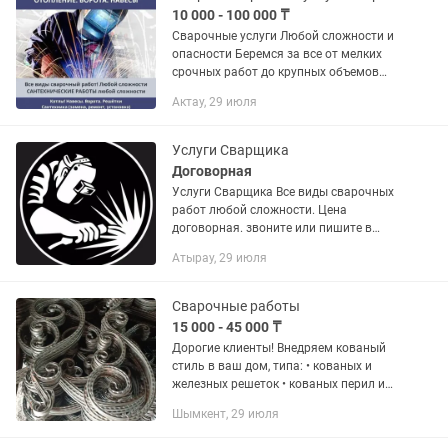
10 000 - 100 000 ₸
Сварочные услуги Любой сложности и
опасности Беремся за все от мелких
срочных работ до крупных объемов
Имеем Свой цех и свою газель Заборы,
Актау, 29 июля
ворота, решетки, лестницы, навесы,
теплицы, каркасы...
Услуги Сварщика
Договорная
Услуги Сварщика Все виды сварочных
работ любой сложности. Цена
договорная. звоните или пишите в
любое время. Сделаем: Ворота
Атырау, 29 июля
Калитки Перила Навес Топчан Решетки
Беседки Столы и скамейки
Сварочные работы
15 000 - 45 000 ₸
Дорогие клиенты! Внедряем кованый
стиль в ваш дом, типа: • кованых и
железных решеток • кованых перил и
перил в стиле лофт и Хайтек •
Шымкент, 29 июля
железные ограждения с коваными
элементами • железные лестницы...