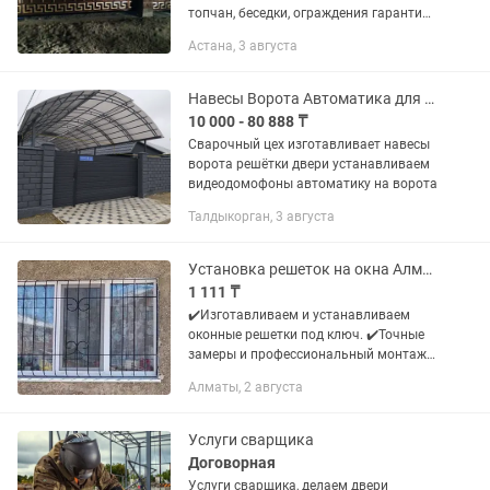
топчан, беседки, ограждения гарантия
качество
Астана, 3 августа
Навесы Ворота Автоматика для ворот
10 000 - 80 888 ₸
Сварочный цех изготавливает навесы
ворота решётки двери устанавливаем
видеодомофоны автоматику на ворота
Талдыкорган, 3 августа
Установка решеток на окна Алматы
1 111 ₸
✔️Изготавливаем и устанавливаем
оконные решетки под ключ. ✔️Точные
замеры и профессиональный монтаж.
✔️Решетки на окна любой сложности
Алматы, 2 августа
под ваш стиль! ✔️Выполняем установку
в кратчайшие...
Услуги сварщика
Договорная
Услуги сварщика, делаем двери