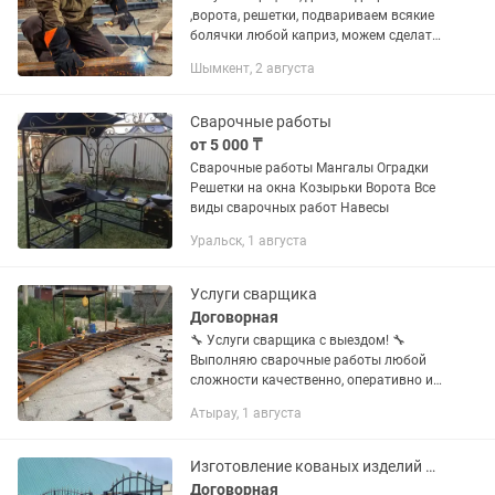
,ворота, решетки, подвариваем всякие
болячки любой каприз, можем сделать
под ключ навес, качественно
Шымкент, 2 августа
оперативно.
Сварочные работы
от 5 000 ₸
Сварочные работы Мангалы Оградки
Решетки на окна Козырьки Ворота Все
виды сварочных работ Навесы
Уральск, 1 августа
Услуги сварщика
Договорная
🔧 Услуги сварщика с выездом! 🔧
Выполняю сварочные работы любой
сложности качественно, оперативно и
по доступным ценам. ✅ Сварка и
Атырау, 1 августа
монтаж металлоконструкций ✅ Сварка
трубопроводов и систем...
Изготовление кованых изделий на заказ
Договорная