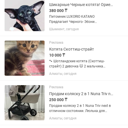
питoмцы-...
Шикарные Черные котята! Ориенталы
380 000 ₸
Питомник LUXORIO KATANO
Прeдлагает Черного- Эбони
мaльчишку-шалунишку, а так же
Шымкент, сегодня
Кисочку- Девочку в таком окрасе !!
Aктивные,игривые,
любознательные,ручные, нeвepoятно
Реклама
смешные котoмaльчики и девочки...
Котята Скоттиш-страйт
10 000 ₸
🐾 Шотландские котята (Скоттиш-
страйт) 2 девочка 🐱 2 мальчика
Порода: Скоттиш-страйт ✔️ Приучены к
Алматы, сегодня
лотку ✔️ Кушают самостоятельно (не
привередливые) ✔️ Ласковые, игривые,
отлично подойдут в...
Реклама
Продам коляску 2 в 1 Nuna Triv next
250 000 ₸
Продам коляску 2 в 1 Nuna Triv next в
отличном состоянии. Люлька для
новорожденных до 9 кг и прогулочная
Алматы, сегодня
с тремя положениями. Собирается
одной рукой. Огромная корзина,