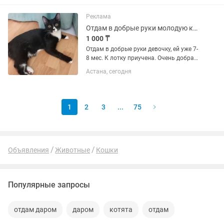
Реклама
Отдам в добрые руки молодую кошечку
1 000 ₸
Отдам в добрые руки девочку, ей уже 7-
8 мес. К лотку приучена. Очень добрая.
ласковая. Здоровая. Чистая.
Астана, сегодня
Домашняя. Мама кошечки ( фото
приложено)
1
2
3
...
75
Объявления
Животные
Кошки
Популярные запросы
отдам даром
даром
котята
отдам