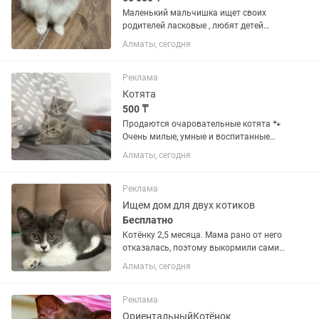
Маленький мальчишка ищет своих
родителей ласковые , любят детей
кремовые Родители чистокровные
Алматы, сегодня
шпицы Папа Миник мама обычный
шпиц
Реклама
Котята
500 ₸
Продаются очаровательные котята 🐾
Очень милые, умные и воспитанные
малыши ищут любящую семью!
Алматы, сегодня
Котята выросли в домашних условиях,
окружены заботой и вниманием,
поэтому отлично социализированы и...
Реклама
Ищем дом для двух котиков
Бесплатно
Котёнку 2,5 месяца. Мама рано от него
отказалась, поэтому выкормили сами.
Малыш активный, игривый, лоток
Алматы, сегодня
знает хорошо. Всё это время рядом с
ним был молодой кот (младше года),
который стал ему...
Реклама
ОриентальныйКотёнок