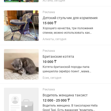
Астана, сегодня
крупненькие. Папа большой, носитель
угля. Мама тоже угольная. Доп фото
родителей и котят по...
Реклама
Детский стульчик для кормления
15 000 ₸
Хорошего качества, три положения
спинки, можно использовать как
помощник для мамы пока ребенок еще
Алматы, сегодня
не научился держать спинку в
«положении лежа» Легко протирается
и моется в ручную либо можно снять...
Реклама
Британские котята
10 000 ₸
Котята британской породы папа
шиншилла серебро поинт , мама
голубой крем , котята голубой и
Есик, сегодня
кремовый мальчики . Родились 22 мая
. кушают начали ходить в лоток
самостоятельные . Документы не
Реклама
оформляли...
Водитель женщина таксист
12 000 - 25 000 ₸
Водитель женщина. В таксопарке Hella
Good Taxi. Есть вакансия "водитель