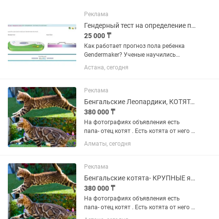
Реклама
Гендерный тест на определение пола.
25 000 ₸
Как работает прогноз пола ребенка
Gendermaker? Ученые научились
определять пол ребенка! для прогноза
Астана, сегодня
пола ребенка Gendermaker -
представляет собой полоску с
реагентами , которая при контакте с...
Реклама
Бенгальские Леопардики, КОТЯТА ЗОЛОТЫЕ
380 000 ₸
На фотографиях объявления есть
папа- отец котят . Есть котята от него ,
бенгальские. Розетка на золоте,
Алматы, сегодня
крупненькие. Папа большой, носитель
угля. Мама тоже угольная. Доп фото
родителей и котят по...
Реклама
Бенгальские котята- КРУПНЫЕ яркие, Золото
380 000 ₸
На фотографиях объявления есть
папа- отец котят . Есть котята от него ,
бенгальские. Розетка на золоте,