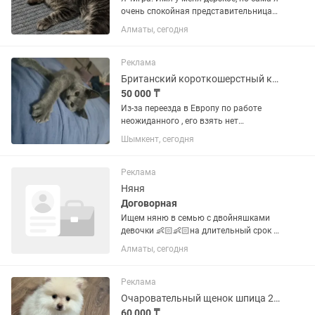
очень спокойная представительница
кошачьих🐾Меня вместе с мамой и
Алматы, сегодня
семьей спасли из отлова. Мне было
страшно, но сейчас у меня все хорошо,
кроме одного: я очень...
Реклама
Британский короткошерстный котёнок 3 месяца
50 000 ₸
Из-за переезда в Европу по работе
неожиданного , его взять нет
возможности,так как вещей множество
Шымкент, сегодня
. Мы маму продали , остался сын её ,
девочку тоже продали . Прививки
сделаны, обработан , только в...
Реклама
Няня
Договорная
Ищем няню в семью с двойняшками
девочки 👶🏻👶🏻на длительный срок В
семье трое детей: двойняшки и
Алматы, сегодня
мальчик 4,5 лет (ходит в садик)
Основные обязанности: — помощь
маме в течение дня с двойняшками;
Реклама
—...
Очаровательный щенок шпица 2 месяца
60 000 ₸