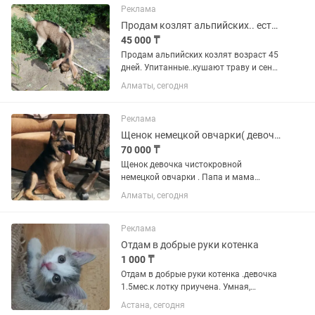
манёвренные колёса, в комплекте...
Реклама
Продам козлят альпийских.. есть англонубийские
45 000 ₸
Продам альпийских козлят возраст 45
дней. Упитанные..кушают траву и сено..
даём ещё молоко..мама второй окот
Алматы, сегодня
даёт 4,5 литров сладкого молока
Реклама
Щенок немецкой овчарки( девочка )
70 000 ₸
Щенок девочка чистокровной
немецкой овчарки . Папа и мама
чистокровные. Щенку 2.5 месяца.
Алматы, сегодня
Активная и здоровая, растет в
хороших условиях. Кушает сама .
Поставлены прививки по возрасту .
Реклама
Если вы ищете...
Отдам в добрые руки котенка
1 000 ₸
Отдам в добрые руки котенка .девочка
1.5мес.к лотку приучена. Умная,
красивая как ее мама (фото
Астана, сегодня
приложено)