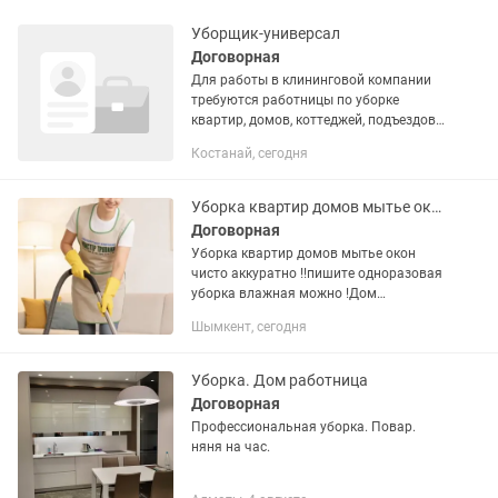
Уборщик-универсал
Договорная
Для работы в клининговой компании
требуются работницы по уборке
квартир, домов, коттеджей, подъездов
и т.д. Опыт работы клинером
Костанай, сегодня
желателен, трудолюбивых, шустрых,
порядочных, чистоплотных. Наличие...
Уборка квартир домов мытье окон чисто аккуратно .одноразовая уборка.звоните
Договорная
Уборка квартир домов мытье окон
чисто аккуратно !!пишите одноразовая
уборка влажная можно !Дом
Работница уход за ребенком
Шымкент, сегодня
убираться дома можем договориться
звоните чисто аккуратно Мытье...
Уборка. Дом работница
Договорная
Профессиональная уборка. Повар.
няня на час.