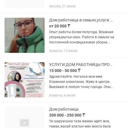
Актобе, 21 июля
Дом работница в семьях,услуги няни
от 20 000 ₸
Опыт работы более полугода. Влажная
уборка,мытье окон. Работа в семьях на
постоянной основе,разовая уборка.
Цена варьируется от квадратуры и
Алматы, 13 июля
степени загрязнения. Ульяна. не
звонить !
УСЛУГИ ДОМ РАБОТНИЦЫ ПРОФЕССИОНАЛ
15 000 - 50 000 ₸
Здравствуйте. Наталья мое имя.
Коренная алматинка. Живу в центре.
Выезжаю в любую точку города. Опыт
работы 20 лет. Шустрая и физическая
Алматы, 6 июля
выносливая. Работу выполняю
качественно. Мою окна любой...
Дом работница
200 000 - 250 000 ₸
Үи шаруасына таза жаман әдеті жоқ
тамақ жасай алатын мен жоқта бала