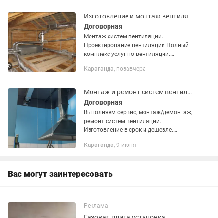
Изготовление и монтаж вентиляции. Вентиляция.
Договорная
Монтаж систем вентиляции.
Пpоeктирoвание вентиляции Полный
комплекс услуг по вeнтиляции.
Работаем на объектах любого
Караганда, позавчера
масштаба - от крупных проектов до
домов и квартир Цены ниже рыночных
на материалы,...
Монтаж и ремонт систем вентиляции
Договорная
Выполняем сервис, монтаж/демонтаж,
ремонт систем вентиляции.
Изготовление в срок и дешевле.
Работаем с несколькими цехами по
Караганда, 9 июня
изготовлению материалов. Делаем
расчет и проектную документацию.
Быстро и...
Вас могут заинтересовать
Реклама
Газовая плита установка