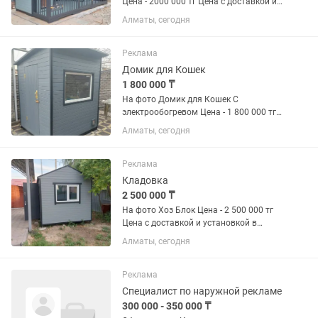
Цена - 2000 000 тг Цена с доставкой и
установкой в пределах Алматы .
Алматы, сегодня
Подготовка места к установке в цену
не входит ( уборка мусора,
бетонирование , демонтаж...
Реклама
Домик для Кошек
1 800 000 ₸
На фото Домик для Кошек С
электрообогревом Цена - 1 800 000 тг
Цена с доставкой и установкой в
Алматы, сегодня
пределах Алматы . Подготовка места к
установке в цену не входит ( уборка
мусора, бетонирование ,...
Реклама
Кладовка
2 500 000 ₸
На фото Хоз Блок Цена - 2 500 000 тг
Цена с доставкой и установкой в
пределах Алматы . Подготовка места к
Алматы, сегодня
установке в цену не входит ( уборка
мусора, бетонирование , демонтаж
старых изделий и...
Реклама
Специалист по наружной рекламе
300 000 - 350 000 ₸