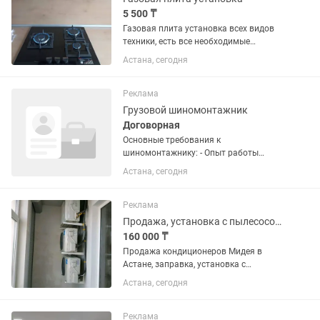
5 500 ₸
Газовая плита установка всех видов
техники, есть все необходимые
материалы с собой, замена форсунки
Астана, сегодня
жеклер , установка шланга , демонтаж,
установка варочной панели,вытяжек,
стиральная машина,...
Реклама
Грузовой шиномонтажник
Договорная
Основные требования к
шиномонтажнику: - Опыт работы
(желательно от 1 года) или
Астана, сегодня
прохождение обучения. - Знание
устройства колес, типов шин и дисков. -
Умение работать с шиномонтажным
Реклама
оборудованием...
Продажа, установка с пылесосом, заправка, кондиционеров Мидея, в Астане
160 000 ₸
Продажа кондиционеров Мидея в
Астане, заправка, установка с
пылесосом, демонтаж,
Астана, сегодня
техобслуживание Бытовых, полупром
кондиционеров Работаем с
организациями
Реклама