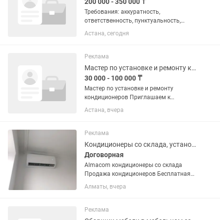
200 000 - 350 000 ₸
Требования: аккуратность,
ответственность, пунктуальность,
готовность к физическим нагрузкам
Астана, сегодня
Возраст: до 35 лет. Обязанности:
демонтаж и установка, вклейка
автостекол, контроль качества работы
Реклама
и...
Мастер по установке и ремонту кондиционеров
30 000 - 100 000 ₸
Мастер по установке и ремонту
кондиционеров Приглашаем к
сотрудничеству опытных мастеров для
Астана, вчера
выполнения заказов через приложение
Яндекс. Что нужно делать: установка
бытовых кондиционеров и...
Реклама
Кондиционеры со склада, установка кондиционеров
Договорная
Almacom кондиционеры со склада
Продажа кондиционеров Бесплатная
доставка кондиционеров до двери
Алматы, вчера
Наличный и безналичный расчет
Расчет после доставки Скидки в
зимний период Так же в продаже
Реклама
имеется...