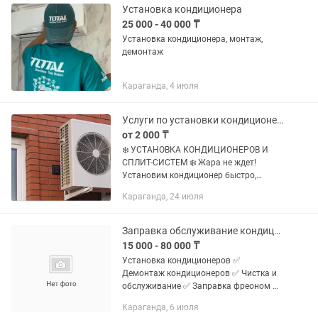
множество...
Установка кондиционера
25 000 - 40 000 ₸
Установка кондиционера, монтаж,
демонтаж
Караганда, 4 июля
Услуги по установки кондиционеров
от 2 000 ₸
❄️ УСТАНОВКА КОНДИЦИОНЕРОВ И
СПЛИТ-СИСТЕМ ❄️ Жара не ждет!
Установим кондиционер быстро,
аккуратно и с гарантией, чтобы в
Караганда, 24 июля
вашем доме или офисе всегда была
комфортная температура. ✅ Монтаж...
Заправка обслуживание кондиционеров
15 000 - 80 000 ₸
Установка кондиционеров ✅
Демонтаж кондиционеров ✅ Чистка и
обслуживание ✅ Заправка фреоном ✅
Диагностика неисправностей ✅
Караганда, 6 июля
Ремонт кондиционеров