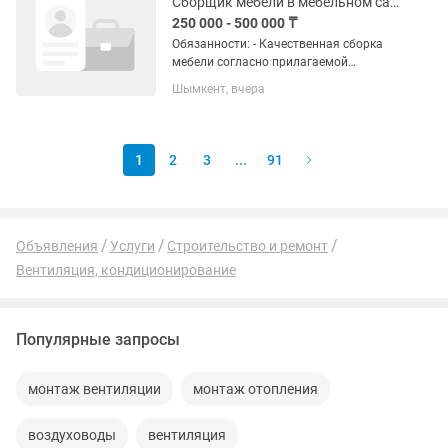
Сборщик мебели в мебельном салоне
250 000 - 500 000 ₸
Обязанности: - Качественная сборка
мебели согласно прилагаемой
инструкции; - Установка, монтаж,
Шымкент, вчера
демонтаж мебели в объекте; - Работа
на выезде у клиента и в салоне.
Требования: - Опыт работы от 3...
1
2
3
...
91
Объявления
Услуги
Строительство и ремонт
Вентиляция, кондиционирование
Популярные запросы
монтаж вентиляции
монтаж отопления
воздуховоды
вентиляция