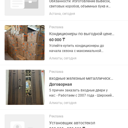
Обязанности: Изготовление вывесок,
световых коробов, объемных букв и
рекламных конструкций. Сборка
Астана, сегодня
изделий из ПВХ, акрила, композита,
металла и других материалов. Монтаж
и демонтаж наружной...
Реклама
Кондиционеры по выгодной цене. Продажа и установка. Доставка бесплатно
60 000 ₸
Успейте купить кондиционеры до
начала сезона с максимальной
выгодой!!! Almacom, Otex, Haier, MDV,
Алматы, сегодня
Duke, Smart-g, Weber и др.
Официальный дилер. - Гарантия 36
месяцев - Доставка - Установка -
Реклама
Полный...
входные железные металлические стальные двери
Договорная
5 причин заказать входные двери у
нас: - Работаем с 2007 года - Широкий
ассортимент - Работаем без выходных
Алматы, сегодня
- Доставка и установка - Гарантия в
течение 12 месяцев Какие двери мы
предлагаем? В...
Реклама
Установщик автостекол