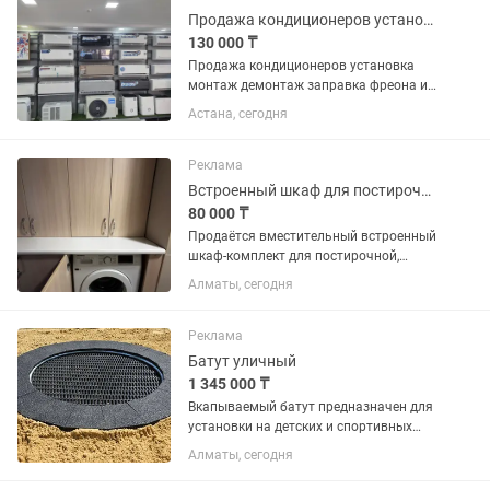
Продажа кондиционеров установка монтаж демонтаж заправка фреона
130 000 ₸
Продажа кондиционеров установка
монтаж демонтаж заправка фреона ип
каспи ред рассрочка имеется
Астана, сегодня
документация
Реклама
Встроенный шкаф для постирочной под стиральную машину
80 000 ₸
Продаётся вместительный встроенный
шкаф-комплект для постирочной,
изготовленный на заказ. В комплект
Алматы, сегодня
входят верхние и нижние шкафы с
полками, столешница и ниша под
стандартную стиральную машину...
Реклама
Батут уличный
1 345 000 ₸
Вкапываемый батут предназначен для
установки на детских и спортивных
площадках, в парках, скверах и зонах
Алматы, сегодня
отдыха. Благодаря прочной
конструкции и высококачественным