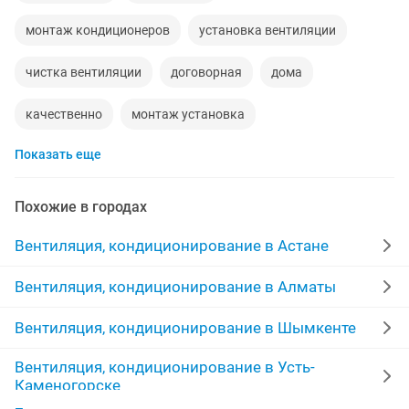
монтаж кондиционеров
установка вентиляции
чистка вентиляции
договорная
дома
качественно
монтаж установка
Показать еще
установка обслуживание
жестяные работы
ключи
аккуратно
изготовления
Похожие в городах
вентиляционные
демонтаж
Вентиляция, кондиционирование в Астане
монтаж оборудования
ремонт монтаж
Вентиляция, кондиционирование в Алматы
установим вентиляцию
пола
монтаж демонтаж
Вентиляция, кондиционирование в Шымкенте
Вентиляция, кондиционирование в Усть-
город
вентиляци
кондиционер
Каменогорске
изготовление и монтаж
монтаж изготовление