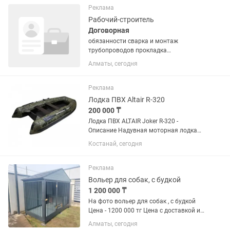
материалам подходит для...
Реклама
Рабочий-строитель
Договорная
обязанности сварка и монтаж
трубопроводов прокладка
трубопровода по проектной
Алматы, сегодня
документации проведение испытаний и
опрессовки взаимодействие с
прорабами и инженерами и другими
Реклама
специалистами на...
Лодка ПВХ Altair R-320
200 000 ₸
Лодка ПВХ ALTAIR Joker R-320 -
Описание Надувная моторная лодка
ПВХ Altair Joker R-320 разработана из
Костанай, сегодня
долговечного ПВХ материала для
суровых водоемов. Транец лодки
изготовлен из водостойкой фанеры...
Реклама
Вольер для собак, с будкой
1 200 000 ₸
На фото вольер для собак , с будкой
Цена - 1200 000 тг Цена с доставкой и
установкой в пределах Алматы .
Алматы, сегодня
Подготовка места к установке в цену