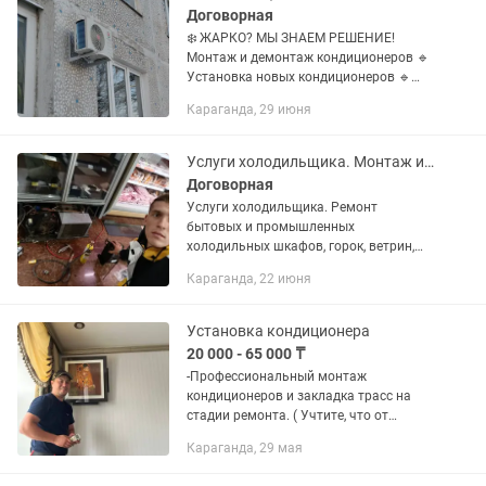
Договорная
❄️ ЖАРКО? МЫ ЗНАЕМ РЕШЕНИЕ!
Монтаж и демонтаж кондиционеров 🔹
Установка новых кондиционеров 🔹
Демонтаж без повреждений 🔹 Перенос
Караганда, 29 июня
на другое место 🔹 Обслуживание и
заправка 💪 Опытные мастера 🛠...
Услуги холодильщика. Монтаж и демонтаж кондиционеров и вентиляции.
Договорная
Услуги холодильщика. Ремонт
бытовых и промышленных
холодильных шкафов, горок, ветрин,
ларей и т.д. Также ремонт и
Караганда, 22 июня
обслуживание центральных
холодильных машин (ЦХМ).
Сотрудники проходили обучение за...
Установка кондиционера
20 000 - 65 000 ₸
-Профессиональный монтаж
кондиционеров и закладка трасс на
стадии ремонта. ( Учтите, что от
правильного монтажа зависит
Караганда, 29 мая
дальнейшая работа вашего
кондиционера ). -Более 10 лет работы,