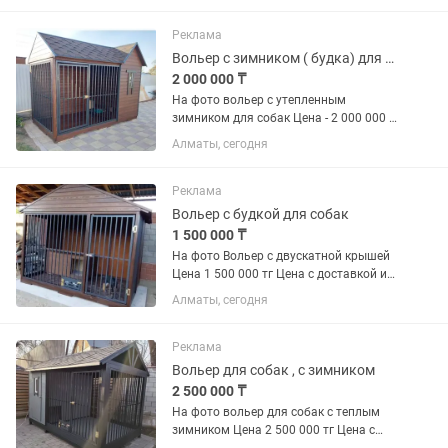
не входит ( уборка мусора,
бетонирование , демонтаж...
Реклама
Вольер с зимником ( будка) для собак
2 000 000 ₸
На фото вольер с утепленным
зимником для собак Цена - 2 000 000 тг
Цена с доставкой и установкой в
Алматы, сегодня
пределах Алматы . Подготовка места к
установке в цену не входит ( уборка
мусора, бетонирование...
Реклама
Вольер с будкой для собак
1 500 000 ₸
На фото Вольер с двускатной крышей
Цена 1 500 000 тг Цена с доставкой и
установкой в пределах Алматы .
Алматы, сегодня
Подготовка места к установке в цену
не входит ( уборка мусора,
бетонирование , демонтаж...
Реклама
Вольер для собак , с зимником
2 500 000 ₸
На фото вольер для собак с теплым
зимником Цена 2 500 000 тг Цена с