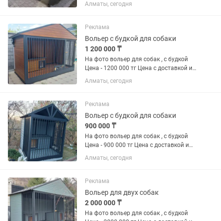
доставкой и установкой в пределах
Алматы, сегодня
Алматы . Подготовка места к
установке в цену не входит ( уборка
мусора, бетонирование ,...
Реклама
Вольер с будкой для собаки
1 200 000 ₸
На фото вольер для собак , с будкой
Цена - 1200 000 тг Цена с доставкой и
установкой в пределах Алматы .
Алматы, сегодня
Подготовка места к установке в цену
не входит ( уборка мусора,
бетонирование , демонтаж...
Реклама
Вольер с будкой для собаки
900 000 ₸
На фото вольер для собак , с будкой
Цена - 900 000 тг Цена с доставкой и
установкой в пределах Алматы .
Алматы, сегодня
Подготовка места к установке в цену
не входит ( уборка мусора,
бетонирование , демонтаж...
Реклама
Вольер для двух собак
2 000 000 ₸
На фото вольер для собак , с будкой