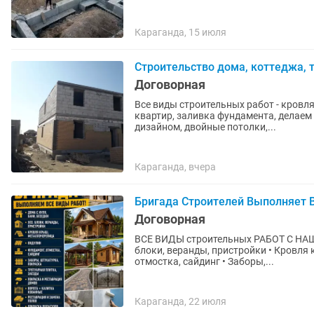
Караганда, 15 июля
Строительство дома, коттеджа, т
Договорная
Все виды строительных работ - кровля
квартир, заливка фундамента, делае
дизайном, двойные потолки,...
Караганда, вчера
Бригада Строителей Выполняет 
Договорная
ВСЕ ВИДЫ строительных РАБОТ С НАШИ
блоки, веранды, пристройки • Кровля
отмостка, сайдинг • Заборы,...
Караганда, 22 июля