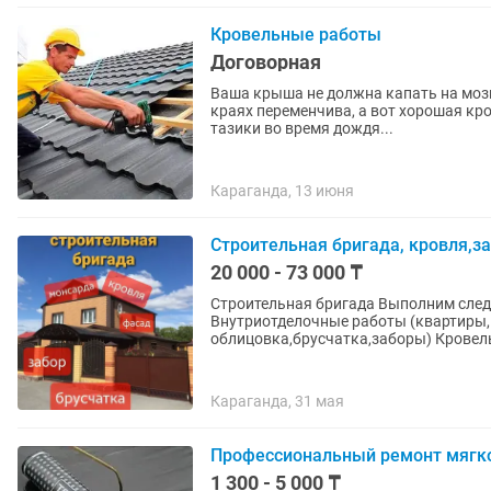
Кровельные работы
Договорная
Ваша крыша не должна капать на мозги. Кровельные работы с гарантией. Погода в
краях переменчива, а вот хорошая кр
тазики во время дождя...
Караганда, 13 июня
Строительная бригада, кровля,з
20 000 - 73 000 ₸
Строительная бригада Выполним следующие работы: Строительство жилых домов с 0
Внутриотделочные работы (квартиры
облицовка,брусчатка,заборы) Кровель
Караганда, 31 мая
Профессиональный ремонт мягко
1 300 - 5 000 ₸