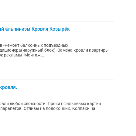
й альпинизм Кровля Козырёк
в -Ремонт балконных подъездных
диционера(наружный блок) -Замена кровли квартиры
ж рекламы -Монтаж...
кровля.
жности. Прокат фальцевых картин