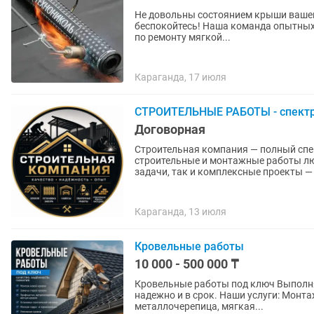
Не довольны состоянием крыши вашег
беспокойтесь! Наша команда опытных
по ремонту мягкой...
Караганда, 17 июля
СТРОИТЕЛЬНЫЕ РАБОТЫ - спектр 
Договорная
Строительная компания — полный спектр работ под кл
строительные и монтажные работы лю
задачи, так и комплексные проекты — 
Караганда, 13 июля
Кровельные работы
10 000 - 500 000 ₸
Кровельные работы под ключ Выполняем кровельные работы любой сложности качественно,
надежно и в срок. Наши услуги: Монтаж новой кровли Замена старой крыши Профнастил,
металлочерепица, мягкая...