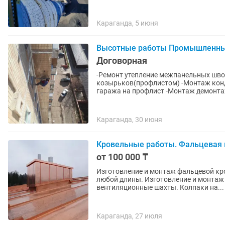
Караганда, 5 июня
Высотные работы Промышленны
Договорная
-Ремонт утепление межпанельных шво
козырьков(профлистом) -Монтаж кон
гаража на профлист -Монтаж демонта
Караганда, 30 июня
Кровельные работы. Фальцевая 
от 100 000 ₸
Изготовление и монтаж фальцевой кровли любой сло
любой длины. Изготовление и монтаж парапетов. Отливы на подоконник. Колпаки на
вентиляционные шахты. Колпаки на...
Караганда, 27 июля